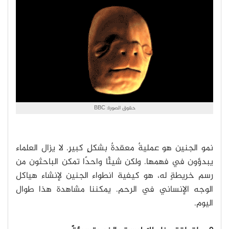
حقوق الصورة: BBC
نمو الجنين هو عمليةٌ معقدةٌ بشكلٍ كبيرٍ. لا يزال العلماء
يبدؤون في فهمها. ولكن شيئًا واحدًا تمكن الباحثون من
رسم خريطةٍ له، هو كيفية انطواء الجنين لإنشاء هياكل
الوجه الإنساني في الرحم. يمكننا مشاهدة هذا طوال
اليوم.