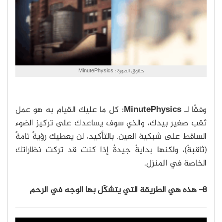
حقوق الصورة : MinutePhysics
وفقًا لـ
MinutePhysics
: كل ما عليك القيام به هو عمل
ثقب صغير بيدك، والذي سوف يساعدك على تركيز الضوء
الساقط على شبكية العين. بالتأكيد، لن يعطيك رؤيةً تامةً
(ثاقبةً)، ولكنها بدايةٌ جيدةٌ إذا كنت قد تركت نظاراتك
الخاصة في المنزل.
8- هذه هي الطريقة التي يتشكّل بها الوجه في الرحم