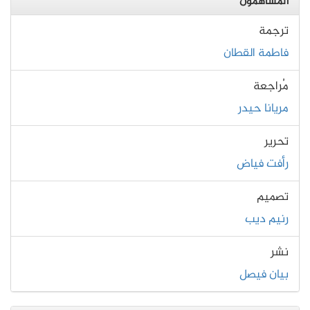
المساهمون
ترجمة
فاطمة القطان
مُراجعة
مريانا حيدر
تحرير
رأفت فياض
تصميم
رنيم ديب
نشر
بيان فيصل