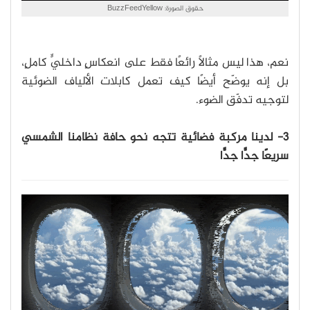
حقوق الصورة: BuzzFeedYellow
نعم، هذا ليس مثالًا رائعًا فقط على انعكاسٍ داخليٍّ كاملٍ،
بل إنه يوضّح أيضًا كيف تعمل كابلات الألياف الضوئية
لتوجيه تدفّق الضوء.
3- لدينا مركبة فضائية تتجه نحو حافة نظامنا الشمسي
سريعًا جدًّا جدًّا