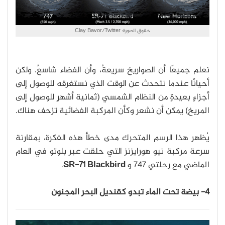
حقوق الصورة: Clay Bavor/Twitter
نعلم جميعًا أن الصواريخ سريعةٌ، وأن الفضاء شاسعٌ. ولكن
أحيانًا عندما نتحدث عن الوقت الذي نستغرقه للوصول إلى
أجزاءٍ بعيدةٍ من النظام الشمسي (ثمانية أشهرٍ للوصول إلى
المريخ) يمكن أن نشعر وكأن المركبة الفضائية تزحف هناك.
يُظهر هذا الرسم المتحرك مدى خطأ هذه الفكرة، بمقارنة
سرعة مركبة نيو هورايزنز التي حلقت عبر بلوتو في العام
الماضي مع رحلتي 747 و
SR-71 Blackbird
.
4- بيضة تحت الماء تبدو كقنديل البحر المجنون