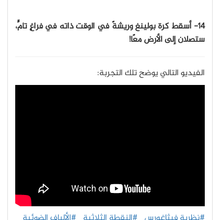
14- أسقط كرة بولينغ وريشةً في الوقت ذاته في فراغٍ تامٍّ،
ستصلان إلى الأرض معًا!
الفيديو التالي يوضح تلك التجربة:
يمكن أن نستمر في الحديث... ولكنّ أفضل جزءٍ في العلم
هو أنه يكتشف أشياء جديدة كلّ يومٍ. لذا لا تتوقف عن
التعلم.
#نظرية فيثاغورس
#النقطة الثلاثية
#الألياف الضوئية