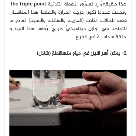
هذا حقيقيٌّ، إذ تُسمّى النقطة الثلاثية
the triple point
،
وتحدث عندما تكون درجة الحرارة والضغط هما المناسبان
فقط للحالات الثلاث (الغازية، والسائلة، والصلبة) لمادةٍ ما
للتواجد في توازنٍ ديناميكيٍّ حراريٍّ. يُظهر هذا الفيديو
حلقةً سداسيةً في الفراغ.
2- يمكن أسر الليزر في مياهٍ متساقطةٍ (شلال)