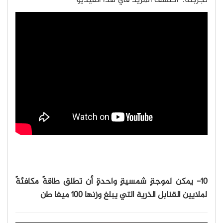
10- يمكن لموجةٍ شمسيةٍ واحدةٍ أن تطلق طاقةً مكافئةً
لملايين القنابل الذرية التي يبلغ وزنها 100 ميغا طن