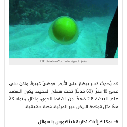
حقوق الصورة: BIOSstation/YouTube
قد يُحدِث كسر بيضةٍ على الأرض فوضىً كبيرةً، ولكن على
عمق 18 مترًا (60 قدمًا) تحت سطح المحيط يكون الضغط
على البيضة 2.8 ضعفًا من الضغط الجوي، وتظل متماسكةً
معًا مثل قوقعة البيض غير المرئية. قصة حقيقية.
5- يمكنك إثبات نظرية فيثاغورس بالسوائل