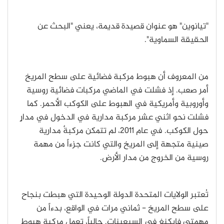
"تيانوين" هو عنوان قصيدة قديمة، يعني "البحث عن
الحقيقة السماوية".
من المعروف أن هبوط مركبة فضائية على سطح المريخ
أمر صعب. إذ فشلت في الماضي مركبات فضائية روسية
وأوروبية وأمريكية في الهبوط على الكوكب الأحمر. كما
فشلت نحو اثني عشر مركبة مدارية في الدخول في مدارٍ
حول الكوكب. في عام 2011، لم تتمكن مركبةٌ مدارية
صينية متجهة إلى المريخ والتي كانت جزءاً من مهمة
روسية من الخروج من مدار الأرض.
تُعتبر الولايات المتحدة الدولة الوحيدة التي هبطت بنجاح
على سطح المريخ - ثماني مرات في الواقع، بدءاً من
مهمتي فايكنغ في السبعينات. حالياً، تعمل مركبة هبوط