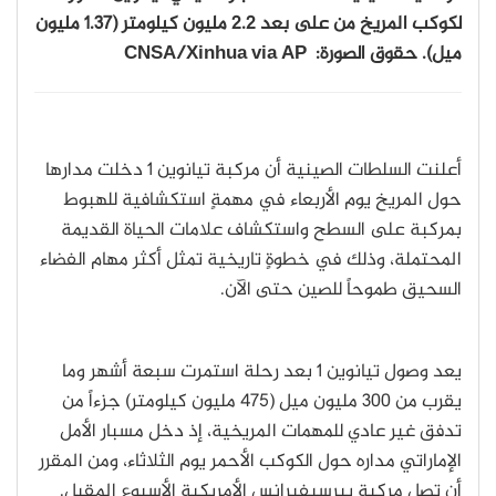
لكوكب المريخ من على بعد 2.2 مليون كيلومتر (1.37 مليون
ميل). حقوق الصورة: CNSA/Xinhua via AP
أعلنت السلطات الصينية أن مركبة تيانوين 1 دخلت مدارها
حول المريخ يوم الأربعاء في مهمةٍ استكشافية للهبوط
بمركبة على السطح واستكشاف علامات الحياة القديمة
المحتملة، وذلك في خطوةٍ تاريخية تمثل أكثر مهام الفضاء
السحيق طموحاً للصين حتى الآن.
يعد وصول تيانوين 1 بعد رحلة استمرت سبعة أشهر وما
يقرب من 300 مليون ميل (475 مليون كيلومتر) جزءاً من
تدفق غير عادي للمهمات المريخية، إذ دخل مسبار الأمل
الإماراتي مداره حول الكوكب الأحمر يوم الثلاثاء، ومن المقرر
أن تصل مركبة بيرسيفيرانس الأمريكية الأسبوع المقبل.