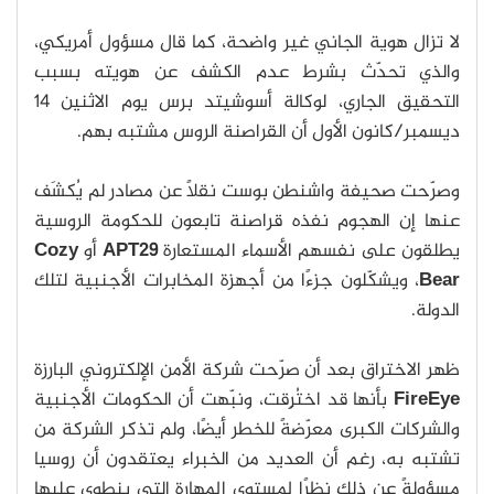
لا تزال هوية الجاني غير واضحة، كما قال مسؤول أمريكي،
والذي تحدّث بشرط عدم الكشف عن هويته بسبب
التحقيق الجاري، لوكالة أسوشيتد برس يوم الاثنين 14
ديسمبر/كانون الأول أن القراصنة الروس مشتبه بهم.
وصرّحت صحيفة واشنطن بوست نقلًا عن مصادر لم يُكشَف
عنها إن الهجوم نفذه قراصنة تابعون للحكومة الروسية
يطلقون على نفسهم الأسماء المستعارة
APT29
أو
Cozy
Bear
، ويشكّلون جزءًا من أجهزة المخابرات الأجنبية لتلك
الدولة.
ظهر الاختراق بعد أن صرّحت شركة الأمن الإلكتروني البارزة
FireEye
بأنها قد اختُرِقت، ونبّهت أن الحكومات الأجنبية
والشركات الكبرى معرّضةً للخطر أيضًا، ولم تذكر الشركة من
تشتبه به، رغم أن العديد من الخبراء يعتقدون أن روسيا
مسؤولةً عن ذلك نظرًا لمستوى المهارة التي ينطوي عليها