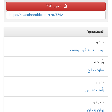
تحميل PDF
https://nasainarabic.net/r/a/5562
المساهمون
ترجمة
لوتيسيا هيثم يوسف
مُراجعة
سارة صالح
تحرير
رأفت فياض
تصميم
روان زيدان