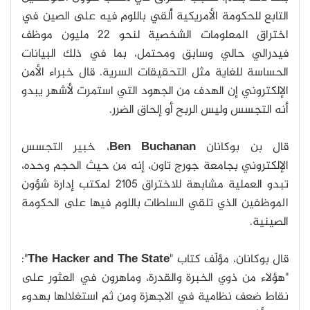
التابع للحكومة الأمريكية أُلقي باللوم فيه على الصين في
اختراق المعلومات الشخصية لنحو 22 مليون موظف
فيدرالي حالي وسابق ومحتمل، بما في ذلك البيانات
الحساسة للغاية مثل التحقيقات السرية. قال خبراء الأمن
الإلكتروني إن الهدف من الجهود التي استمرت لأشهر يبدو
أنه التجسس وليس الربح أو إلحاق الضرر.
قال بن بوكانان
Ben Buchanan
، خبير التجسس
الإلكتروني بجامعة جورج تاون، إنه من حيث الحجم وحده،
تبدو العملية مشابهة للاختراق 2105 لمكتب إدارة شؤون
الموظفين الذي تلقي السلطات باللوم فيها على الحكومة
الصينية.
قال بوكانان، مؤلّف كتاب "
The Hacker and The State
":
"هؤلاء من ذوي الخبرة والقدرة، وماهرون في العثور على
نقاط ضعف نظامية في الاجهزة ومن ثم استغلالها بهدوء