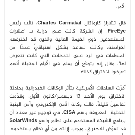
الأمر.
قال تشارلز كارماكال
Charles Carmakal
، نائب رئيس
FireEye
: إن الشركة كانت على دراية بـ "عشرات
المستهدفين ذوي القيمة العالية والذين قد اخترقهم
القراصنة، وكانت تساعد بشكلٍ استباقيٍّ عددًا من
المنظمات في الرد على التدخلات التي كانت تتعرض
لها". وقال إنه يتوقّع أن يعلم في الأيام المقبلة أنهم
تعرضوا للاختراق كذلك.
أقرّت السلطات الأمريكية بتأثر الوكالات الفيدرالية بحادثة
الاختراق يوم الأحد 13 ديسمبر/كانون الأول، وقدّمت
تفاصيلَ قليلةً. قالت وكالة الأمن الإلكتروني وأمن البنية
التحتية، المعروفة باسم
CISA
، في توجيهٍ غير معتاد أن
برنامج الشبكة المستخدم على نطاق واسع
SolarWinds
قد تعرّض للاختراق، ويجب إزالته من أي نظام يستخدمه.