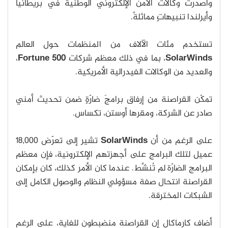
وأصدرت وكالات الأمن الإلكتروني الوطنية في بريطانيا
وأيرلندا تنبيهاتٍ مماثلةً.
تستخدم مئات الآلاف من المنظمات حول العالم
SolarWinds
، بما في ذلك معظم شركات
Fortune 500
،
والعديد من الوكالات الفيدرالية الأمريكية.
تمكّن القراصنة من إرفاق برامجَ ضارّةٍ ضمن تحديث أمني
صادر عن الشركة، ومقرها أوستن، تكساس.
على الرغم من أن
SolarWinds
تشير إلى تعرّض 18,000
عميل لتلك البرامج على أجهزتهم الإلكترونية، فإن معظم
البرامج الضارّة لم تُنشَّط. عندما كان الأمر كذلك، كان بإمكان
القراصنة انتحال صفة مسؤولي النظام والوصول الكامل إلى
الشبكات المخترقة.
أضاف كارماكال إن القراصنة منضبطون للغاية، على الرغم