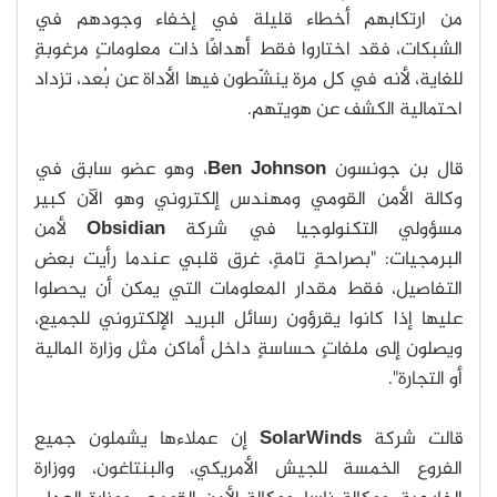
من ارتكابهم أخطاء قليلة في إخفاء وجودهم في
الشبكات، فقد اختاروا فقط أهدافًا ذات معلوماتٍ مرغوبةٍ
للغاية، لأنه في كل مرة ينشّطون فيها الأداة عن بُعد، تزداد
احتمالية الكشف عن هويتهم.
قال بن جونسون
Ben Johnson
، وهو عضو سابق في
وكالة الأمن القومي ومهندس إلكتروني وهو الآن كبير
مسؤولي التكنولوجيا في شركة
Obsidian
لأمن
البرمجيات: "بصراحةٍ تامةٍ، غرق قلبي عندما رأيت بعض
التفاصيل، فقط مقدار المعلومات التي يمكن أن يحصلوا
عليها إذا كانوا يقرؤون رسائل البريد الإلكتروني للجميع،
ويصلون إلى ملفاتٍ حساسةٍ داخل أماكن مثل وزارة المالية
أو التجارة".
قالت شركة
SolarWinds
إن عملاءها يشملون جميع
الفروع الخمسة للجيش الأمريكي، والبنتاغون، ووزارة