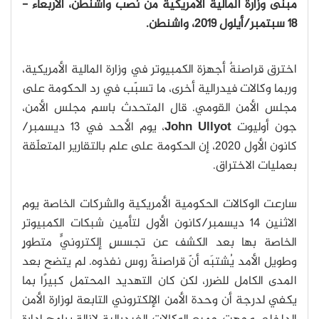
مبنى وزارة المالية الأمريكية من نصب واشنطن، الأربعاء -
18 سبتمبر/أيلول 2019، واشنطن.
اخترق قراصنةٌ أجهزة الكمبيوتر في وزارة المالية الأمريكية،
وربما وكالات فيدرالية أخرى، ما تسبّب في رد الحكومة على
مجلس الأمن القومي. قال المتحدث باسم مجلس الأمن،
جون أوليوت
John Ullyot
، يوم الأحد في 13 ديسمبر/
كانون الأول 2020، إن الحكومة على علم بالتقارير المتعلّقة
بعمليات الاختراق.
سارعت الوكالات الحكومية الأمريكية والشركات الخاصة يوم
الاثنين 14 ديسمبر/كانون الأول لتأمين شبكات الكمبيوتر
الخاصة بها بعد الكشف عن تجسسٍ إلكترونيٍّ متطورٍ
وطويل الأمد يُشتبَه أنّ قراصنةً روس نفذوه. لم يتضح بعد
المدى الكامل للضرر، لكن كان التهديد المحتمل كبيرًا بما
يكفي لدرجة أن وحدة الأمن الإلكتروني التابعة لوزارة الأمن