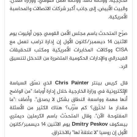
الخارجية، ووكالة ناسا، ووكالة الأمن القومي، ووزارة العدل،
والبيت الأبيض، إلى جانب أكبر شركات الاتصالات والمحاسبة
الأمريكية.
صرّح المتحدث باسم مجلس الأمن القومي جون أوليوت يوم
الاثنين 14 ديسمبر/كانون الأول إن إدارة ترامب تعمل مع
CISA ووكالات المخابرات الأمريكية ومكتب التحقيقات
الفيدرالي والإدارات الحكومية المتضررة من التدخل لتنسيق
الرد.
قال كريس بينتر
Chris Painter
الذي نسّق السياسة
الإلكترونية في وزارة الخارجية خلال إدارة أوباما: "من الواضح
أنها مهمة وواسعة النطاق بشكل لا يصدق". وأضاف :"ما
مقدار ما اختُرِق؟ كم سُرِّب؟ هناك الكثير من الأسئلة
المفتوحة الآن". وقال المتحدّث باسم الكرملين ديمتري
بيسكوف
Dmitry Peskov
يوم الاثنين 14 ديسمبر/كانون
الأول إن روسيا "لا علاقةَ لها" بالاختراق.