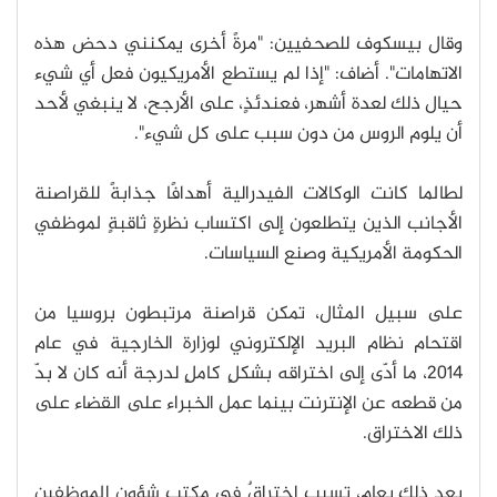
وقال بيسكوف للصحفيين: "مرةً أخرى يمكنني دحض هذه
الاتهامات". أضاف: "إذا لم يستطع الأمريكيون فعل أي شيء
حيال ذلك لعدة أشهر، فعندئذٍ، على الأرجح، لا ينبغي لأحد
أن يلوم الروس من دون سبب على كل شيء".
لطالما كانت الوكالات الفيدرالية أهدافًا جذابةً للقراصنة
الأجانب الذين يتطلعون إلى اكتساب نظرةٍ ثاقبةٍ لموظفي
الحكومة الأمريكية وصنع السياسات.
على سبيل المثال، تمكن قراصنة مرتبطون بروسيا من
اقتحام نظام البريد الإلكتروني لوزارة الخارجية في عام
2014، ما أدّى إلى اختراقه بشكلٍ كاملٍ لدرجة أنه كان لا بدّ
من قطعه عن الإنترنت بينما عمل الخبراء على القضاء على
ذلك الاختراق.
بعد ذلك بعام، تسبب اختراقٌ في مكتب شؤون الموظفين