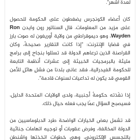
لعدة أشهر".
كان أعضاء الكونجرس يضغطون على الحكومة للحصول
على مزيد من المعلومات. قال السناتور رون وايدن
Ron
Wayden
، وهو ديموقراطي من ولاية أوريغون له صوت بارز
في قضايا الإنترنت: "إذا كانت التقارير صحيحةً، وكان
القراصنة الذين ترعاهم الدولة قد تسللوا بنجاح إلى برامج
مليئة بالبرمجيات الخبيثة إلى عشرات أنظمة التابعة
للحكومة الفيدرالية، فقد عانى بلدنا من فشلٍ هائلٍ للأمن
القومي قد يكون له تداعيات لسنوات قادمة".
إذا نفّذته حكومةٌ أجنبية، ولدى الولايات المتحدة الدليل،
فسيصبح السؤال عمّا يجب فعله حيال ذلك.
قد تشمل بعض الخيارات الواضحة طرد الدبلوماسيين من
الدولة المخالفة، وفرض عقوبات أو توجيه اتهامات جنائية
بالتجسس الإلكتروني، وهي خطوات اتخذتها واشنطن