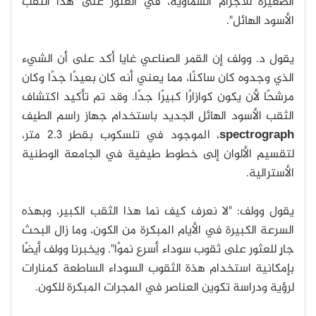
الصغيرة للأجرام السماوية، في العثور على هذا الثقب
الأسود الهائل".
يقول د. وولف إن القمر الصناعي غايا أكد على أن الشيء
الذي وجدوه كان ساكنًا، مما يعني أنه كان بعيدًا جدًا وكان
مرشحًا لأن يكون كوازارًا كبيرًا جدًا. وقد تم تأكيد اكتشاف
الثقب الأسود الهائل الجديد باستخدام جهاز راسم الطيف
spectrograph
، الموجود في تلسكوب بقطر 2.3 متر،
لتقسيم الألوان إلى خطوط طيفية في الجامعة الوطنية
الأسترالية.
يقول وولف: "لا نعرف كيف نما هذا الثقب الكبير، وبهذه
السرعة الكبيرة في الأيام المبكرة من الكون، وما زال البحث
جارٍ للعثور على ثقوب سوداء أسرع نموًا". ويخبرنا وولف أيضًا
بإمكانية استخدام هذة الثقوب السوداء الساطعة كمنارات
لرؤية ودراسة تكوين العناصر في المجرات المبكرة للكون.