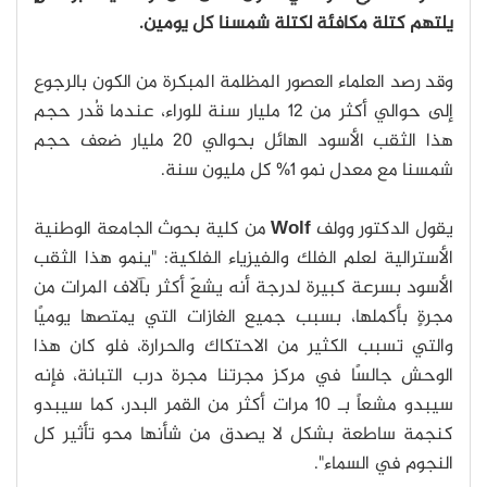
يلتهم كتلة مكافئة لكتلة شمسنا كل يومين.
وقد رصد العلماء العصور المظلمة المبكرة من الكون بالرجوع
إلى حوالي أكثر من 12 مليار سنة للوراء، عندما قُدر حجم
هذا الثقب الأسود الهائل بحوالي 20 مليار ضعف حجم
شمسنا مع معدل نمو 1% كل مليون سنة.
يقول الدكتور وولف
Wolf
من كلية بحوث الجامعة الوطنية
الأسترالية لعلم الفلك والفيزياء الفلكية: "ينمو هذا الثقب
الأسود بسرعة كبيرة لدرجة أنه يشعّ أكثر بآلاف المرات من
مجرةٍ بأكملها، بسبب جميع الغازات التي يمتصها يوميًا
والتي تسبب الكثير من الاحتكاك والحرارة، فلو كان هذا
الوحش جالسًا في مركز مجرتنا مجرة درب التبانة، فإنه
سيبدو مشعاً بـ 10 مرات أكثر من القمر البدر، كما سيبدو
كنجمة ساطعة بشكل لا يصدق من شأنها محو تأثير كل
النجوم في السماء".