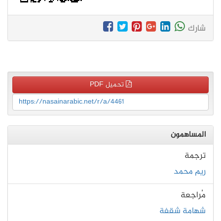
شارك
تحميل PDF
https://nasainarabic.net/r/a/4461
المساهمون
ترجمة
ريم محمد
مُراجعة
شهامة شقفة