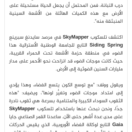
درب التبانة، فمن المحتمل أن يجعل الحياة مستحيلة على
الأرض مع هذه الكميات الهائلة من الأشعة السينية
المنبثقة منه".
اكتشف تلسكوب
SkyMapper
في مرصد سايدنغ سبرينع
Siding Spring
التابع للجامعة الوطنية الأسترالية هذا
الضوء في منطقة حزمة الأشعة تحت الحمراء القريبة،
حيث كانت موجات الضوء قد انزاحت نحو الأحمر على مدار
مليارات السنين الضوئية إلى الأرض.
ويقول وولف: "مع توسع الكون يتسع الفضاء، وهذا يؤدي
إلى امتداد موجات الضوء وتغيُّر لونها"، ويضيف: "هذه
الثقوب السوداء الكبيرة والمتنامية بسرعة هي ثقوب نادرة
جدًا، ونحن نبحث عنها باستخدام تلسكوب
SkyMapper
على مدى عدة أشهر حتى الآن. ساعدنا القمر الصناعي جايا
Gaia
التابع لوكالة الفضاء الأوروبية، الذي يقيس الحركات