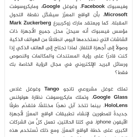
وفيسبوك
Facebook
، وغوغل
Google،
ومايكروسوفت
Microsoft
، بأن الواقع المعزّز سيشكّل نقطة التحول
المقبلة. كما ويعتقد مارك زوكربيرغ
Mark Zuckerberg
مؤسس فيسبوك أنه سيحلّ محل جميع الأجهزة ذات
الشاشات التي نستخدمها اليوم، انطلاقًا من الهواتف الذكية
وصولاً إلى أجهزة التلفاز، لماذا تحتاج إلى الهاتف الذكي إذا
كنت قادرًا على رؤية المستندات والمكالمات والنصوص
ورسائل البريد الإلكتروني في مجال الرؤية الخاصة بك
فقط؟
تملك غوغل مشروعي تانجو
Tango
وغوغل غلاس
Google Glass
، وتملك مايكروسوفت نظارة هولولنس
HoloLens
. بينما تتخذ آبل نهجًا مختلفًا، فتقدّم طرقًا
جديدةً للمطورين لإنشاء تطبيقات الواقع المعزّز لأجهزة
الآيفون iphone. في كلتا الحالتين، تعمل كلٌّ من الشركات
الكبرى على خطة الواقع المعزّز. ومع ذلك تُستخدم هذه