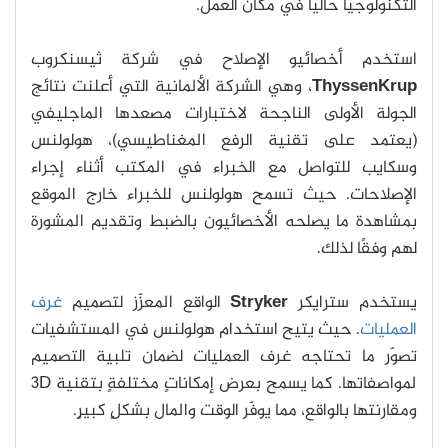
التكنولوجيا حالياً في مكان العمل.
استخدم أخصائيو الإصلاح في شركة ثيسنكروب
ThyssenKrup
، وهي الشركة الألمانية التي أعلنت نتائج
الجولة الأولى الناجحة لاختبارات مصعدها الماجليفي
(يعتمد على تقنية الرفع المغناطيسي)، هولولنس
وسكايب للتواصل مع الخبراء في المكتب أثناء إجراء
الإصلاحات. حيث تسمح هولولنس للخبراء خارج الموقع
بمشاهدة ما يصلحه الأخصائيون بالضبط وتقديم المشورة
لهم وفقًا لذلك.
يستخدم سترايكر
Stryker
الواقع المعزّز لتصميم
غرف
العمليات
. حيث يتيح استخدام هولولنس في المستشفيات
تصوّر ما تحتاجه غرف العمليات لضمان تلبية التصميم
لمواصفاتها. كما يسمح بعرض إمكاناتٍ مختلفةٍ بتقنية 3D
ومقارنتها بالواقع، مما يوفّر الوقت والمال بشكلٍ كبيرٍ.