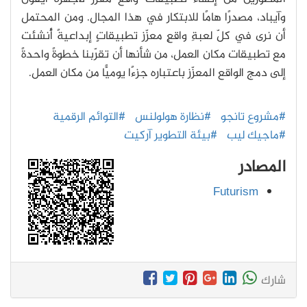
وآيباد، مصدرًا هامًا للابتكار في هذا المجال. ومن المحتمل
أن نرى في كلّ لعبةِ واقعٍ معزّز تطبيقاتٍ إبداعيةً أُنشئت
مع تطبيقات مكان العمل، من شأنها أن تقرّبنا خطوةً واحدةً
إلى دمج الواقع المعزّز باعتباره جزءًا يوميًّا من مكان العمل.
#مشروع تانجو
#نظارة هولولنس
#التوائم الرقمية
#ماجيك ليب
#بيئة التطوير آركيت
المصادر
Futurism
شارك