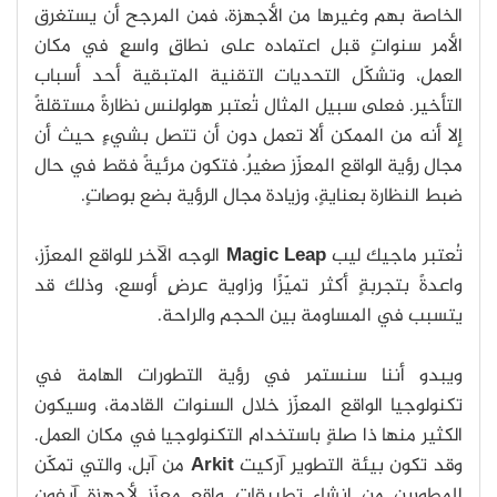
الخاصة بهم وغيرها من الأجهزة، فمن المرجح أن يستغرق
الأمر سنواتٍ قبل اعتماده على نطاقٍ واسعٍ في مكان
العمل، وتشكّل التحديات التقنية المتبقية أحد أسباب
التأخير. فعلى سبيل المثال تُعتبر هولولنس نظارةً مستقلةً
إلا أنه من الممكن ألا تعمل دون أن تتصل بشيءٍ حيث أن
مجال رؤية الواقع المعزّز صغيرٌ. فتكون مرئيةً فقط في حال
ضبط النظارة بعنايةٍ، وزيادة مجال الرؤية بضع بوصاتٍ.
تُعتبر ماجيك ليب
Magic Leap
الوجه الآخر للواقع المعزّز،
واعدةً بتجربةٍ أكثر تميّزًا وزاوية عرضٍ أوسع، وذلك قد
يتسبب في المساومة بين الحجم والراحة.
ويبدو أننا سنستمر في رؤية التطورات الهامة في
تكنولوجيا الواقع المعزّز خلال السنوات القادمة، وسيكون
الكثير منها ذا صلةٍ باستخدام التكنولوجيا في مكان العمل.
وقد تكون بيئة التطوير آركيت
Arkit
من آبل، والتي تمكّن
المطورين من إنشاء تطبيقات واقع معزّز لأجهزة آيفون