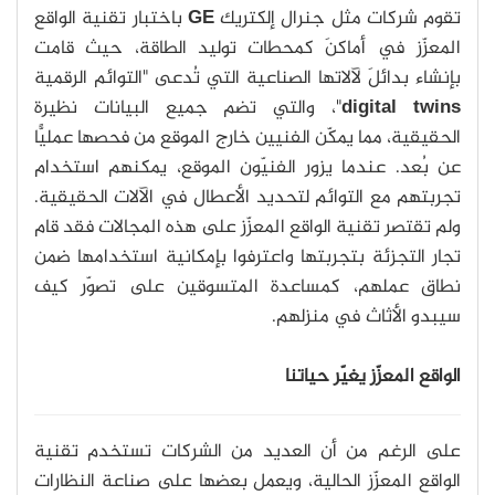
تقوم شركات مثل جنرال إلكتريك
GE
باختبار تقنية الواقع
المعزّز في أماكنَ كمحطات توليد الطاقة، حيث قامت
بإنشاء بدائلَ لآلاتها الصناعية التي تُدعى "التوائم الرقمية
digital twins
"، والتي تضم جميع البيانات نظيرة
الحقيقية، مما يمكّن الفنيين خارج الموقع من فحصها عمليًّا
عن بُعد. عندما يزور الفنيّون الموقع، يمكنهم استخدام
تجربتهم مع التوائم لتحديد الأعطال في الآلات الحقيقية.
ولم تقتصر تقنية الواقع المعزّز على هذه المجالات فقد قام
تجار التجزئة بتجربتها واعترفوا بإمكانية استخدامها ضمن
نطاق عملهم، كمساعدة المتسوقين على تصوّر كيف
سيبدو الأثاث في منزلهم.
الواقع المعزّز يغيّر حياتنا
على الرغم من أن العديد من الشركات تستخدم تقنية
الواقع المعزّز الحالية، ويعمل بعضها على صناعة النظارات