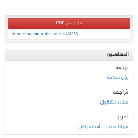
تحميل PDF
https://nasainarabic.net/r/a/4283
المساهمون
ترجمة
رؤى سلامة
مُراجعة
حنان مشقوق
تحرير
مريانا حيدر
رأفت فياض