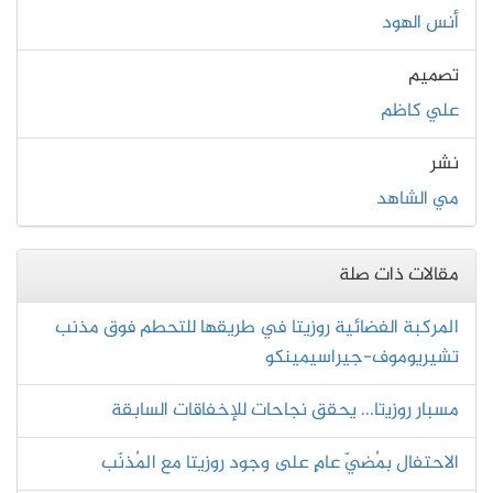
أنس الهود
تصميم
علي كاظم
نشر
مي الشاهد
مقالات ذات صلة
المركبة الفضائية روزيتا في طريقها للتحطم فوق مذنب
تشيريوموف-جيراسيمينكو
ﻣﺴﺒﺎﺭ ﺭﻭﺯﻳتا... ﻳﺤﻘﻖ ﻧﺠﺎﺣﺎﺕ ﻟﻺﺧﻔﺎﻗﺎﺕ ﺍﻟﺴﺎﺑﻘﺔ
الاحتفال بمُضيّ عامٍ على وجود روزيتا مع المُذنّب