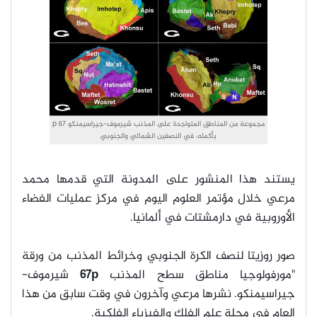
مجموعة من المناطق المتواجدة على المذنب شيرموف-جيراسيمنكو 67 p
بأكمله، في النصفين الشمالي والجنوبي
يستند هذا المنشور على المدونة التي قدمها محمد
مرعي خلال مؤتمر العلوم اليوم في مركز عمليات الفضاء
الأوروبية في دارمشتات في ألمانيا.
صور روزيتا لنصف الكرة الجنوبي وخرائط المذنب من ورقة
"مورفولوجيا مناطق سطح المذنب
67p
شيرموف-
جيراسيمنكو. نشرها مرعي وآخرون في وقت سابق من هذا
العام في مجلة علم الفلك والفيزياء الفلكية.