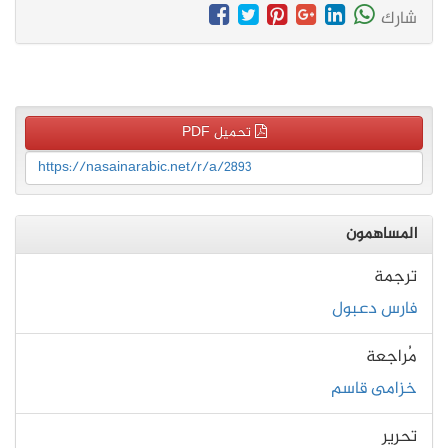
شارك
تحميل PDF
https://nasainarabic.net/r/a/2893
المساهمون
ترجمة
فارس دعبول
مُراجعة
خزامى قاسم
تحرير