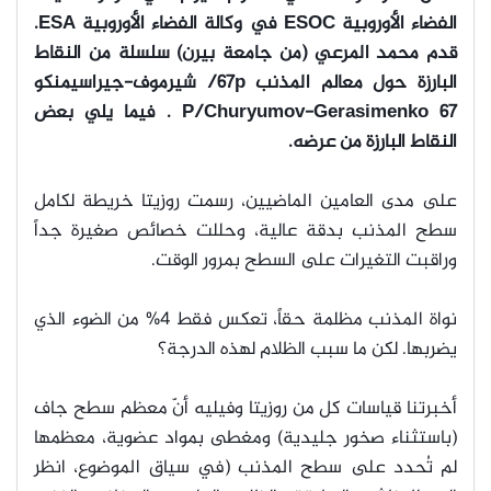
الفضاء الأوروبية ESOC في وكالة الفضاء الأوروبية ESA.
قدم محمد المرعي (من جامعة بيرن) سلسلة من النقاط
البارزة حول معالم المذنب 67p/ شيرموف-جيراسيمنكو
67
P/Churyumov-Gerasimenko . فيما يلي بعض
النقاط البارزة من عرضه.
على مدى العامين الماضيين، رسمت روزيتا خريطة لكامل
سطح المذنب بدقة عالية، وحللت خصائص صغيرة جداً
وراقبت التغيرات على السطح بمرور الوقت.
نواة المذنب مظلمة حقاً، تعكس فقط 4% من الضوء الذي
يضربها. لكن ما سبب الظلام لهذه الدرجة؟
أخبرتنا قياسات كل من روزيتا وفيليه أنّ معظم سطح جاف
(باستثناء صخور جليدية) ومغطى بمواد عضوية، معظمها
لم تُحدد على سطح المذنب (في سياق الموضوع، انظر