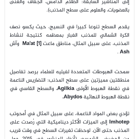
إلى المناشير السابقة: الظلام الدامس، الجفاف والغنى
بالعضويات، والعلوم على سطح المذنب).
يقدم السطح تنوعا كبيرا في النسيج، حيث يكسو نصف
الكرة الشمالي للمذنب الغبار بمعظمه كنتيجة لنشاط
المذنب، على سبيل المثال، مناطق ماعت
[1]
Ma'at
وآش
.
Ash
سمحت الهبوطات المتعددة لفيليه للعلماء برصد تفاصيل
منطقتين مميزتين على سطح المذنب: التضاريس الناعمة
في نقطة الهبوط الأولى
Agilkia
، والسطح القاسي في
نقطة الهبوط النهائية
Abydos.
تؤدي بعض المواد الناعمة، على سبيل المثال في أمحوتب
Imhotep
إلى الميزات الأكثر ديناميكية التي رُصدت على
المذنب حتى الآن. لوحظت تغيرات السطح في وقت قريب