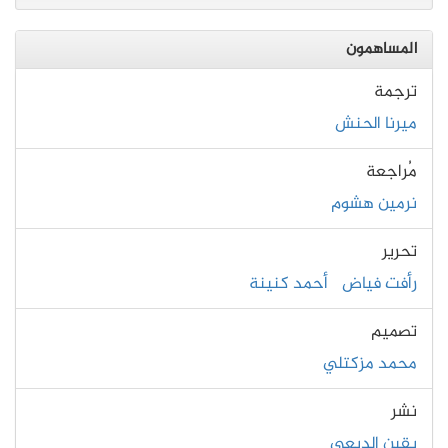
المساهمون
ترجمة
ميرنا الحنش
مُراجعة
نرمين هشوم
تحرير
رأفت فياض
أحمد كنينة
تصميم
محمد مزكتلي
نشر
يقين الدبعي