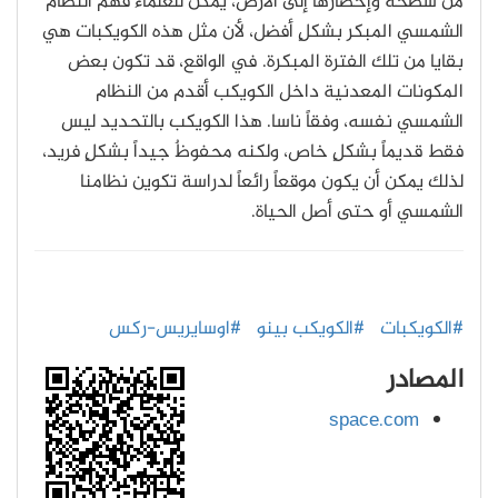
من سطحه وإحضارها إلى الأرض، يمكن للعلماء فهم النظام
الشمسي المبكر بشكلٍ أفضل، لأن مثل هذه الكويكبات هي
بقايا من تلك الفترة المبكرة. في الواقع، قد تكون بعض
المكونات المعدنية داخل الكويكب أقدم من النظام
الشمسي نفسه، وفقاً ناسا. هذا الكويكب بالتحديد ليس
فقط قديماً بشكلٍ خاص، ولكنه محفوظٌ جيداً بشكلٍ فريد،
لذلك يمكن أن يكون موقعاً رائعاً لدراسة تكوين نظامنا
الشمسي أو حتى أصل الحياة.
#الكويكبات
#الكويكب بينو
#اوسايريس-ركس
المصادر
space.com