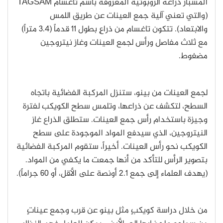
المسبار ذراعه الروبوتية المعروفة باسم تاغسام TAGSAM
(والتي تعني آلية جمع العينات عن طريق اللمس
والابتعاد). تتكون تاغسام من ذراعٍ بطول 11 قدماً (3.4 متراً)
مع ثلاث مفاصل ورأس لجمع العينات وغاز نيتروجين
مضغوط.
لجمع العينات من بينو، ستنزل المركبة الفضائية باتجاه
السطح، لتكشف عن ذراعها، وتلمس سطح الكويكب لفترة
وجيزة باستخدام رأس جمع العينات. ستطلق الذراع غاز
النيتروجين، الذي سيدفع المواد الموجودة على سطح
الكويكب نحو رأس العينات. أخيراً، ستقوم المركبة الفضائية
بتصوير الرأس للتأكد من أنها جمعت ما يكفي من المواد.
(يهدف العلماء إلى جمع 2.1 أونصة على الأقل، أو 60 جراماً).
من خلال دراسة كويكبٍ مثل بينو عن قرب وجمع عيناتٍ