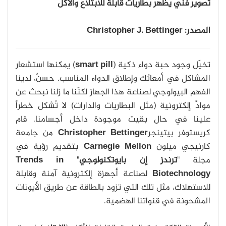
تصوير فني يظهر بطاريات قابلة للابتلاع والأكل
المصدر: Christopher J. Bettinger
تخيّل وجود حبة دواء ذكية (
smart pill
) يمكنها استشعار
المشاكل في أمعائك وإطلاق الدواء المناسب. حسنٌ، لدينا
الفهم البيولوجي لصناعة هذا الجهاز لكنّنا ما زلنا نبحث عن
موادَّ إلكترونية (مثل البطاريات والدارات) لا تُشكل خطراً
علينا في حال بقيت موجودة داخل أجسامنا. قام
كريستوفر بيتينجر
Christopher Bettinger
من جامعة
كارنيجي ميلون
Carnegie Mellon
بتقديم رؤية في
مجلة "
ترندز إن بايوتكنولوجي
"
Trends in
Biotechnology
لصناعة أجهزة إلكترونية آمنة وقابلة
للاستهلاك، مثل تلك التي تزود بالطاقة عن طريق الأيونات
المشحونة في قنواتنا الهضمية.