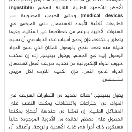
الموافقة عليها من الجهات المعنية. هذا وتم إعطاء الضوء
الأخضر للأجهزة الطبية القابلة للهضم (
ingestible
medical devices
) وحتى الحبوب المصنوعة عبر
الطابعات ثلاثية الأبعاد للاستعمال على المرضى في
السنوات الأخيرة بالرغم من خصائصها غير المثالية. وفيما
يتعلق بالتكلفة، فإن إحدى أسباب غلاء الدواء هي أن نسبة
قليلة منه فقط تنجح بالوصول للمكان الذي على الدواء
الوصول إليه في الجسم. ويقول بيتينجر إنه إن تمكنت
حبوب الدواء الإلكترونية من تقديم طريقة أفضل لاستعمال
الدواء غالي الثمن، فإن الكمية اللازمة لكل مريض
ستنخفض.
يقول بيتينجر: "هناك العديد من التطورات السريعة في
المواد، من اختراعات واكتشافات يمكنها التغلب على
المشاكل الطبية. إن تمكّنا من هندسة أجهزة يمكنها
الحصول على معظم الفائدة من الأدوية الموجودة حالياً
فسيكون ذلك أمراً في غاية الأهمية والروعة. وأعتقد أن