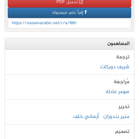
تحميل PDF
إقرأ على فيسبوك
https://nasainarabic.net/r/a/1881
المساهمون
ترجمة
شريف دويكات
مُراجعة
سومر عادلة
تحرير
منير بندوزان
أرساني خلف
تصميم