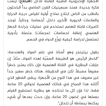
الأجهزة الإلكترونية الطبية القابلة للأكل (
الابتلاع
) ليست
فكرة جديدة. فمنذ سبعينيات القرن الماضي بدأ الباحثون
بالطلب من الناس ابتلاع نماذج أولية لقياس درجة الحرارة
والعلامات الحيوية الأخرى داخل أجسامنا. وحالياً، توجد
كاميرات قابلة للهضم تستخدم في عمليات جراحة الجهاز
الهضمي إضافة لحساسات (مجسّات) متصلة بأدوية
تستعمل لدراسة كيفية توزُّع الدواء في الجسم.
يقول بيتينجر وهو أستاذ في علم المواد والهندسة:
"الخطر الرئيس هو الطبيعة السمّيّة لهذه المواد، مثلاً، إن
علِقت البطارية في القناة الهضمية فإن ذلك يعتبر خطراً
معروفاً مسبقاً. لكن في الحقيقة، هناك خطر صغير جداً
غير معروف في هذا النوع من الأجهزة. يبقى الفطور الذي
أكلته هذا الصباح في قناتك الهضمية لحوالي 20 ساعة
فقط، لذا فإن كل ما تحتاجه هو بطارية تستطيع القيام
بعملها في غضون 20 ساعة، وإن حدث بعدها أي شيء
يمكنها ببساطة أن تتحلل".