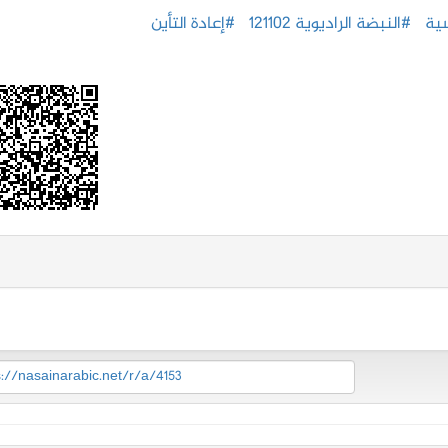
سية
#النبضة الراديوية 121102
#إعادة التأين
s://nasainarabic.net/r/a/4153