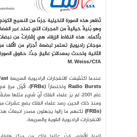
تُظهر هذه الصورة التخيلية جزءًا من النسيج الكون
وهو بُنيةٌ خياليةٌ من المجرات التي تمتد عبر الفضا
بأكمله. هذه النقاط الزرقاء هي إشاراتٌ من نبضا
موجاتٍ راديويةٍ تستمر لبضعة أجزاءٍ من الألف م
الثانية وتحدث بمعدلاتٍ عاليةٍ جدًا. حقوق الصورة
M. Weiss/CfA
عندما اكتُشِفت الانفجارات الراديوية السريعة
Fast
Radio Bursts
واختصاراً
(FRBs)
، لأوّل مرةٍ ف
عام 2001، لم يرَ علماء الفلك أيّ شيءٍ مثلها سابقًا
ومنذ ذلك الحين، رصد علماء الفلك بضع عشرات من
(FRBs)
لكنهم ما زالوا يجهلون مصدر انبعاث هذه
الانفجارات الراديوية القوية والسريعة.
للمرة الأولى، قدّر عالِما فلك من مركز هارفار