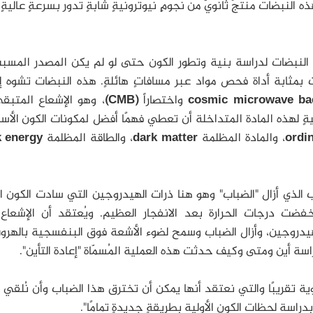
 النبضات منتجٌ ثانويٌّ من نجومٍ نيوترونيةٍ شابةٍ تدور بسرعةٍ عاليةٍ
النبضات لدراسة بنية وتطور الكون حتى لو لم يكن المصدر المسبب
ات بمثابة أداة فحص مواد عبر مسافاتٍ هائلةٍ. هذه النبضات تشوه 
cosmic microwave bac
واختصاراً
(CMB)
، وهو الإشعاع المتبق
يةٍ لهذه المادة المتداخلة أن تعطي فهمًا أفضل لمكونات الكون الأس
ordi
، والمادة المظلمة
dark matter
، والطاقة المظلمة
k energy
الذي أزال "الضباب" وهو هنا ذرات الهيدروجين التي سادت الكون ا
انخفضت درجات الحرارة بعد الانفجار العظيم. ويُعتقد أن الإشعا
هيدروجين، وأزال الضباب وسمح لضوء الأشعة فوق البنفسجية بالهرو
سة أين ومتى وكيف حدثت هذه العملية المُسمّاة "إعادة التأين".
ة تقريبًا والتي نعتقد أنها يمكن أن تخترق هذا الضباب وأن نُلقي 
اسة لحظات الكون الأولية بطريقةٍ جديدةٍ تمامًا".