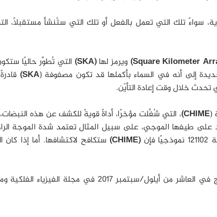
ة، سواءً تلك التي تعمل بالفعل أو تلك التي ستُنشأ مستقبلًا، ال
ويرمز لها
(SKA)
التي تُطوَّر حاليًا ستكون
جديدة إلى أنه في السماء بأكملها قد تكون مصفوفة (
SKA)
قادرةً
تحدث خلال وقت إعادة التأيّن.
 (
CHIME)
، التي شُغِّلت مؤخرًا، أداةً قويةً للكشف عن هذه النبضات
على طيفها الموجي، على سبيل المثال تعتمد شدة الموجة الراد
فإن
(CHIME)
ستكافح لاكتشافها. أما إذا كان ا
نُشِرت ورقة فيالكوف ولوب التي تصف هذه النتائج في العاشر من أيلول/سبتمبر 2017 في مجلة الفيزيا