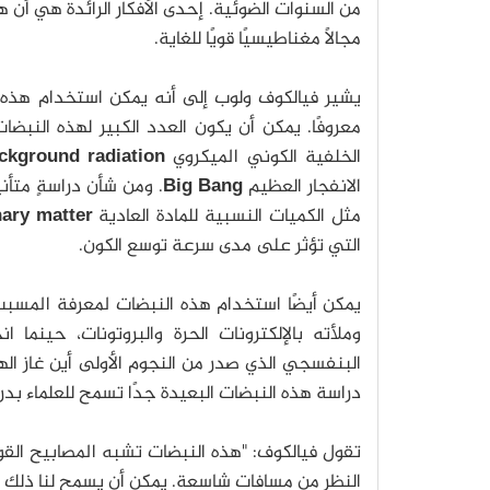
من السنوات الضوئية. إحدى الأفكار الرائدة هي أن هذه
مجالًا مغناطيسيًا قويًا للغاية.
يشير فيالكوف ولوب إلى أنه يمكن استخدام هذه 
معروفًا. يمكن أن يكون العدد الكبير لهذه النبض
الخلفية الكوني الميكروي
kground radiation
الانفجار العظيم
Big Bang
. ومن شأن دراسةٍ متأن
مثل الكميات النسبية للمادة العادية
nary matter
التي تؤثر على مدى سرعة توسع الكون.
يمكن أيضًا استخدام هذه النبضات لمعرفة المسبب 
وملأته بالإلكترونات الحرة والبروتونات، حينما 
البنفسجي الذي صدر من النجوم الأولى أين غاز ال
دراسة هذه النبضات البعيدة جدًا تسمح للعلماء بدرا
تقول فيالكوف: "هذه النبضات تشبه المصابيح القوي
النظر من مسافات شاسعة. يمكن أن يسمح لنا ذلك بدر