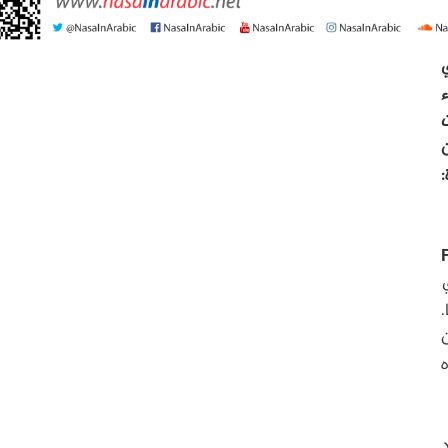
ي
ء
ت
ن
:
ي
.
د