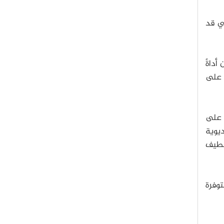
تي قد
 أداةً
 على
، على
يوية
لطيف
ء الفلكية ومتوفرة