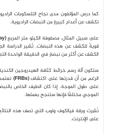
كما درس المؤلفون مدى نجاح التلسكوبات الراديوي
تكشف عن أعدادٍ كبيرةٍ من النبضات الراديوية.
على سبيل المثال، مصفوفة الكيلو متر المربع
(Square Kilometer Array)
قويةً للكشف عن هذه النبضات. تُشير الدراسة ال
الكشف عن أكثر من نبضةٍ في الدقيقة الواحدة التي 
ستكون آلة رسم خرائط كثافة الهيدروجين الكندية
الرغم من أن قدرتها على اكتشاف
(FRBs)
تعتمد 
على طول الموجة. إذا كان الطيف الخاص بالنبضة 121102 نموذجيًا 
الموجي مختلفًا فإنها ستنجح بعملها.
على الإنترنت.