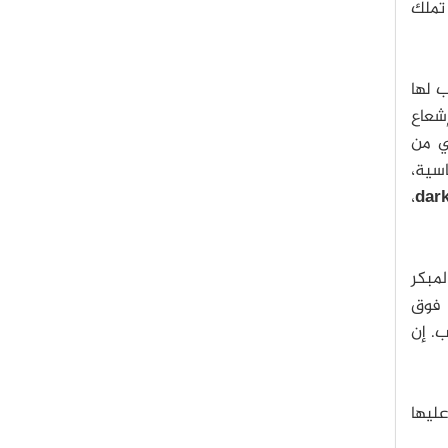
 تملك
 لها
إشعاع
ي من
اسية،
،
dar
لمبكر
ع فوق
ب. إن
عليها