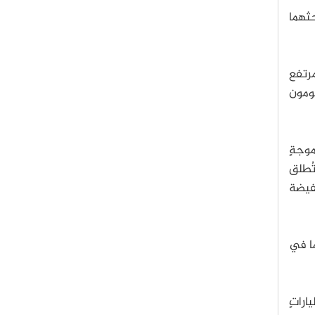
حثهما
مرتفع
ومون
انفجار موجةٍ
تُطلق
لمستفيضة
ما في
اراتٍ