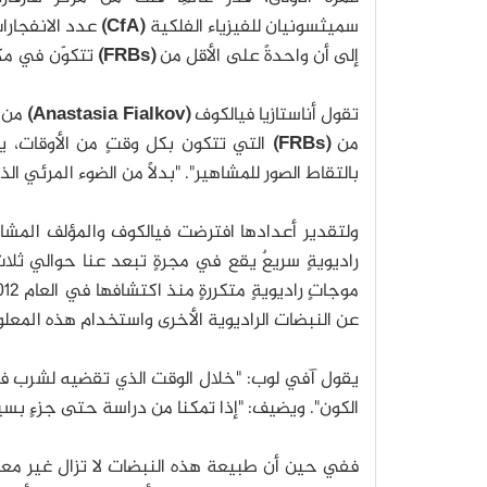
سميثسونيان للفيزياء الفلكية
(CfA)
عدد الانفجارا
إلى أن واحدةً على الأقل من
(FRBs)
تتكوّن في مكان
تقول أناستازيا فيالكوف
(Anastasia Fialkov)
من
من
(FRBs)
التي تتكون بكل وقتٍ من الأوقات، ي
بالتقاط الصور للمشاهير". "بدلًا من الضوء المرئي ال
ولتقدير أعدادها افترضت فيالكوف والمؤلف المش
راديويةٍ سريعٌ يقع في مجرةٍ تبعد عنا حوالي ثلاث
عن النبضات الراديوية الأخرى واستخدام هذه المع
يقول آفي لوب: "خلال الوقت الذي تقضيه لشرب فنج
الكون". ويضيف: "إذا تمكنا من دراسة حتى جزءٍ بس
ففي حين أن طبيعة هذه النبضات لا تزال غير معرو