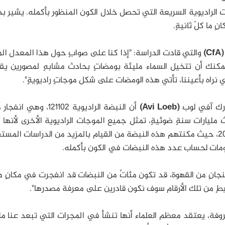
ت الراديوية السريعة التي تحصل خلال الكون المنظور بأكمله. يشير ب
ٍ ما كلّ ثانيةٍ.
(CfA)
والتي قادت الدراسة: "إذا كنا على صوابٍ حول هذا المعدل ال
مكنك أن تتخيل السماء مليئة بومضاتٍ بحادث مشابهٍ لمصورين يق
ذي نراه بأعيننا، تأتي هذه الومضات على شكل موجاتٍ راديويةٍ".
ارك آفي لوب
(Avi Loeb)
أن النبضة الراديوية 121102، وهي 
 مليارات سنةٍ ضوئيةٍ، تمثل جميع الموجات الراديوية الأخرى لأنها 
موجاتٍ راديويةٍ متكررةٍ منذ اكتشافها في العام 2012، حيث مكنتهم هذه النبضة من القيام بالمزيد من الدراسات ا
لومات لحساب عدد هذه النبضات في الكون بأكمله.
انٍ من القهوة، قد تكون مئاتٌ من النبضات قد انفجرت في مكانٍ 
يطٍ من تلك الأرقام سوف نكون قادرين على معرفة مصدرها".
فة، يعتقد معظم العلماء أنها تنشأ في المجرات التي تبعد عنا ملي