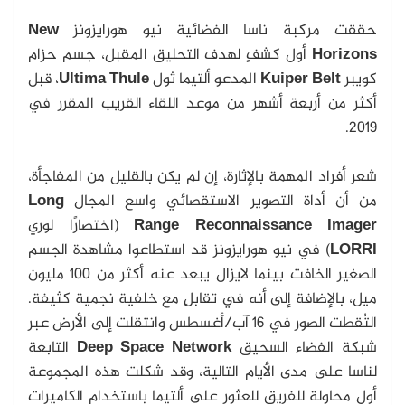
حققت مركبة ناسا الفضائية نيو هورايزونز
New
Horizons
أول كشفٍ لهدف التحليق المقبل، جسم حزام
كويبر
Kuiper Belt
المدعو ألتيما ثول
Ultima Thule
، قبل
أكثر من أربعة أشهر من موعد اللقاء القريب المقرر في
2019.
شعر أفراد المهمة بالإثارة، إن لم يكن بالقليل من المفاجأة،
من أن أداة التصوير الاستقصائي واسع المجال
Long
Range Reconnaissance Imager
(اختصارًا لوري
LORRI
) في نيو هورايزونز قد استطاعوا مشاهدة الجسم
الصغير الخافت بينما لايزال يبعد عنه أكثر من 100 مليون
ميل، بالإضافة إلى أنه في تقابلٍ مع خلفية نجمية كثيفة.
التُقطت الصور في 16 آب/أغسطس وانتقلت إلى الأرض عبر
شبكة الفضاء السحيق
Deep Space Network
التابعة
لناسا على مدى الأيام التالية، وقد شكلت هذه المجموعة
أول محاولة للفريق للعثور على ألتيما باستخدام الكاميرات