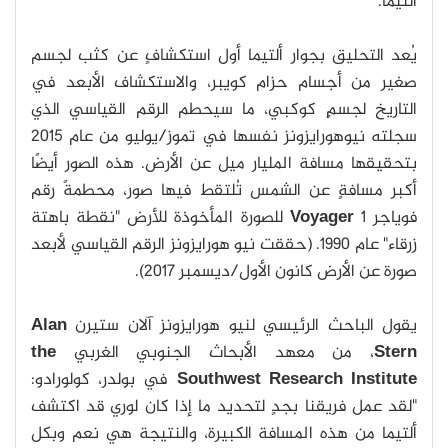
ألتيما.
يُعد التحليق بجوار ألتيما أول استكشافٍ عن كثب لجسم
صغير من أجسام حزام كويبر، والاستكشاف الأبعد في
التاريخ لجسمٍ كوكبي، ما سيحطم الرقم القياسي الذي
سجلته نيوهورايزونز نفسها في تموز/يوليو من عام 2015
بتحقيقها مسافة المليار ميل عن الأرض. هذه الصور أيضًا
أكبر مسافةٍ عن الشمس تُلتقط فيها صور، محطمةً رقم
فوياجر 1
Voyager
للصورة المأخوذة للأرض "نقطة باهتة
زرقاء" عام 1990. (حققت نيو هورايزونز الرقم القياسي لأبعد
صورة عن الأرض كانون الأول/ديسمبر 2017).
يقول الباحث الرئيسي لنيو هورايزونز آلان ستيرن
Alan
Stern
، من معهد الأبحاث الجنوبي الغربي
the
Southwest Research Institute
في بولدر، كولورادو:
"لقد عمل فريقنا بجدٍ لتحديد ما إذا كان لوري قد اكتشف
ألتيما من هذه المسافة الكبيرة، والنتيجة هي نعم وبكل