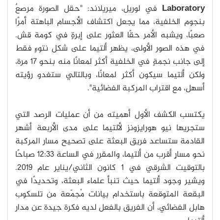
النجمية، وهو قريبٌ للغاية من الموقع الذي تنبأ العلماء به، مما يشير إلى
Laboratory
في لوريل، ميريلاند: "حقل الصورة مرصعٌ
أن فريق نيو هورايزونز يستهدف الجهة الصحيحة. الآثار العديدة الصنعية
الموجودة في الصورة منزوعة الخلفية النجمية ناتجة إما بسبب سوء
بنجوم الخلفية، مما يجعل اكتشاف الأجسام الباهتة أمرًا
التوثيق بين صور لوري الجديدة والقالب، أو بسبب اختلافات لمعان النجوم
صعبًا، ويشبه الأمر حقًا العثور على إبرةٍ في كومة قش.
الحقيقية. لدى الحصول على هذه المشاهدات، كان ألتيما ثول يبعد 107
مليون ميل (172 مليون كيلومتر) عن المركبة الفضائية نيو هورايزونز، و4
في هذه الصور الأولى، يظهر ألتيما على شكل نتوءٍ فقط
مليون ميل (5.5 مليون كيلومتر) عن الشمس. ‏حقوق الصورة:
إلى جانب نجمةٍ في الخلفية أكثر لمعانًا منه بنحو 17 مرة،
NASA/Johns Hopkins University Applied Physics
Laboratory/Southwest Research Institute
ولكن ألتيما سيكون أكثر لمعانًا، وبالتالي ستغدو رؤيته
أسهل، مع اقتراب المركبة الفضائية".
يكتسب الكشف الأول أهميته من أن عمليات الرصد التي
ستجريها نيو هورايزونز لألتيما على مدى الأربعة أشهر
القادمة ستساعد فريق البعثة على تصحيح مسار المركبة
نحو مسارٍ أقرب من ألتيما، والمقرر في الساعة 12:33 صباحًا
بالتوقيت الشرقي في 1 كانون الثاني/يناير عام 2019.
ويشير وجود ألتيما حيث تنبأ علماء البعثة، وتحديدًا في
البقعة المتوقعة باستخدام بيانات مُجمّعة من تلسكوب
هابل الفضائي، أن الفريق بالفعل لديه فكرة جيدة عن مدار