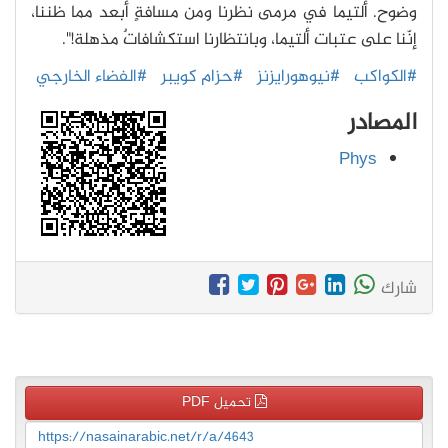
وضوح. ألتيما في مرمى نظرنا ومن مسافةٍ أبعد مما ظننا،
إنّنا على عتبات ألتيما، وبانتظارنا استكشافاتٌ مذهلة!".
#الكواكب
#نيوهورايزنز
#حزام كويبر
#الفضاء الخارجي
المصادر
Phys
شارك
تحميل PDF
https://nasainarabic.net/r/a/4643