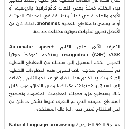
على اللغة فإن السمات اللفظية غير كافية وحدها للتمييز
بين اللغات، فمثلاً بعض اللغات كالأوكرانية والروسية، أو
الأردو والهندية هي فعلياً متطابقة في الوحدات الصوتية
أو ما يسمى بالمقاطع اللفظية
phonemes،
لذلك كان من
الأفضل تطوير تمثيلات صوتية مختلفة جديدة.
التعرف الآلي على الكلام
Automatic speech
recognition (ASR) :ASR
يستخدم نموذجاً صوتياً
لتحويل الكلام المسجل إلى سلسلة من المقاطع اللفظية
ثم تُستخدم نمذجة اللغة لتحويل هذه المعلومات اللفظية
إلى كلمات، يستخدم هذا النظام قواعد نحو الكلام بالإضافة
إلى السياق والاحتمالات وكذلك قاموس النطق، ومن خلال
ذلك يستطيع ملء فجوات المعلومات المفقودة وتصحيح
المقاطع الصوتية التي تم التعرف عليها بشكل خاطئ من
أجل استنتاج تمثيل نصي لما قاله المستخدم.
معالجة اللغة الطبيعية
Natural language processing