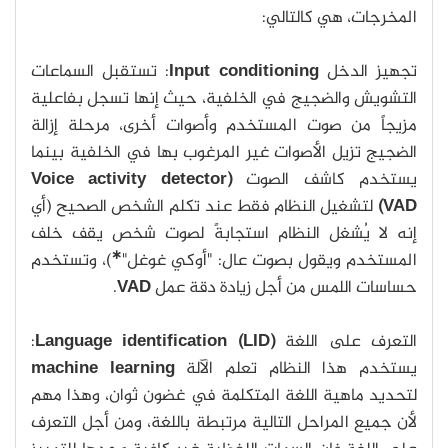
المخرجات، هي كالتالي:
تجهيز الدخل
Input conditioning
: تستقبل السماعات
التشويش والضجيج في الخلفية، حيث إنها تسجل بفاعلية
مزيجاً من صوت المستخدم وأصوات أخرى، مرحلة إزالة
الضجيج تزيل الأصوات غير المرغوب بها في الخلفية بينما
يستخدم كاشف الصوت
(Voice activity detector
(VAD
لتشغيل النظام فقط عند تكلم الشخص الصحيح (أي
إنه لا يُشغل النظام استجابةً لصوت شخص يقف خلف
∗
المستخدم ويقول بصوت عال: "أوكي غوغل"
)، وتستخدم
حساسات اللمس من أجل زيادة دقة عمل
VAD
.
التعرف على اللغة
(
Language identification (LID
:
يستخدم هذا النظام تعلم الآلة
machine learning
لتحديد ماهية اللغة المتكلمة في غضون ثوان، وهذا مهم
لأن جميع المراحل التالية مرتبطة باللغة، ومن أجل التعرف