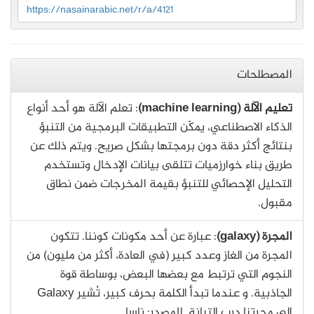
https://nasainarabic.net/r/a/4121
المصطلحات
تعليم الآلة (machine learning)
: تعلم الآلة هو أحد أنواع
الذكاء الاصطناعي، يمكّن التطبيقات البرمجية من التنبؤ
بنتائج أكثر دقة دون برمجتها بشكل صريح. ويتم ذلك عن
طريق بناء خوارزميات تتلقى بيانات الإدخال وتستخدم
التحليل الإحصائي للتنبؤ بقيمة المخرجات ضمن نطاق
مقبول.
المجرة (galaxy)
: عبارة عن أحد مكونات كوننا. تتكون
المجرة من الغاز وعدد كبير (في العادة، أكثر من مليون) من
النجوم التي ترتبط مع بعضها البعض، بوساطة قوة
الجاذبية. و عندما تبدأ الكلمة بحرف كبير، تُشير Galaxy
إلى مجرتنا درب التبانة. المصدر: ناسا