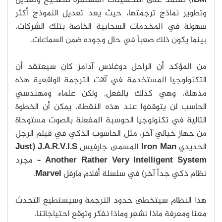
IBM
) تعتمد على التحسينات المستمرة لتصحيح وتعديل
وتطوير نماذج ترجمتها، حيث يعد تعديل النموذج أكثر
سهولة في المخدمات السحابية الخاصة بتلك الشركات،
بينما يكون ذلك صعباً في حال وجوده ضمن السماعات.
من المؤكد أن الراحل دوغلاس آدامز كان سيعتقد أن
التكنولوجيا المستخدمة في آلات الترجمة الواقعية هذه
مذهلة، وهي كذلك بالفعل. ولكن علماء ومهندسي
الحاسب لن يتوقفوا عند هذه النقطة، يمكن أن الخطوة
التالية في تكنولوجيا الحوسبة المفعلة بالصوت مستوحاة
من جهاز خيالي آخر، مثل الحاسوب الذكي في فيلم الرجل
الحديدي
Iron Man
المسمى جارفيس
J.A.R.V.I.S (Just
Another Rather Very Intelligent System
– مجرد
نظام ذكي جداً آخر) في سلسلة أفلام مارفل
Marvel
.
هذا النظام سيتخطى حدود الترجمة وسيستطيع التحدث
معنا ومعرفة ماذا نشعر وماذا نفكر وتوقع احتياجاتنا.