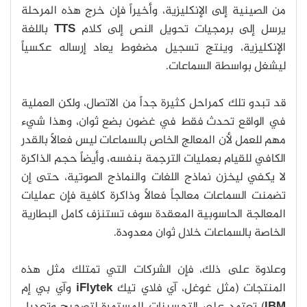
من الصينية إلى الإنكليزية، وأخيراً فإن خرج هذه المرحلة
يرسل إلى برمجيات تحويل النص إلى كلام
TTS
باللغة
الإنكليزية، وينتج تسجيل مضغوط يعاد إرساله عكسياً
ليشغل بواسطة السماعات.
قد تبدو تلك كمراحل كثيرة جداً من الاتصال، ولكن العملية
في الواقع تحدث فقط في غضون بضع ثوان، وهذا شيء
مهم للعمل لأن المعالج الخاص بالسماعات ليس فعالاً بالقدر
الكافي للقيام بعمليات الترجمة بنفسه، وأيضاً حجم الذاكرة
لا يكفي ليخزن نماذج اللغات والنماذج الصوتية، حتى إن
تضمنت السماعات معالجاً فعالاً وذاكرة كافية فإن عمليات
المعالجة الحاسوبية المعقدة سوف تستنزف كامل البطارية
الخاصة بالسماعات خلال ثوان معدودة.
وعلاوة على ذلك، فإن الشركات التي تمتلك مثل هذه
المنتجات (مثل غوغل، آي فلاي تيك
iFlytek
وآي بي إم