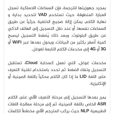
بمجرد جهوزيتها للترجمة، فإن السماعات اللاسلكية تسجل
العبارة المنطوقة حيث تستخدم
VAD
لتحديد بداية و
نهاية الكلام، يمكن إزالة ضجيج الخلفية جزئياً عن طريق
السماعات نفسها، أو عند نقل التسجيل إلى الهاتف الذكي
عن طريق البلوتوث، وبعد ذلك يُضغط التسجيل ليصبح
كمية أصغر بكثير من البيانات، ويحول بعدها عبر
WiFi
أو
3G
أو
4G
إلى مخدمات الكلام التابعة لغوغل.
مخدمات غوغل، التي تعمل كسحابة
Cloud،
تستقبل
التسجيل وتفك الضغط ثم تحدد باستخدام تقنية التعرف
على اللغة
LID
ما إذا كان الكلام محكياً باللغة الصينية أو
الإنكليزية.
يمرر بعدها التسجيل إلى مرحلة التعرف الآلي على الكلام
ASR
الخاص باللغة الصينية، ثم إلى مرحلة معالجة اللغات
الطبيعية
NLP
حيث يركب المترجم الآلي مخططاً للكلمات