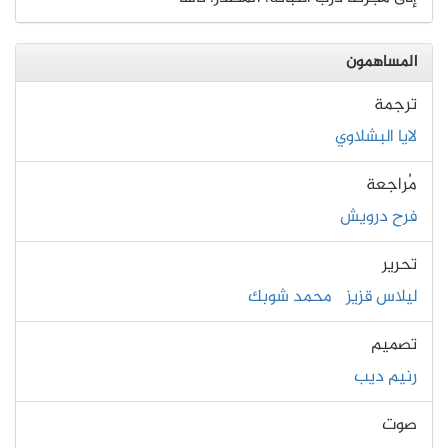
المساهمون
ترجمة
لايا البشلاوي
مُراجعة
فرح درويش
تحرير
ليلاس قزيز
محمد شوبك
تصميم
رنيم ديب
صوت