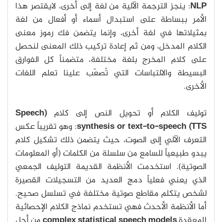
NLP
: ينجز الترجمة الآلية من لغة إلى أخرى، لايقتصر هذا
الأمر ببساطة على استبدال أسماء أو أفعال من لغة
بمثيلاتها في لغة أخرى، وإنما يتضمن فك رموز معنى
الكلام المدخل، ومن ثم إعادة تركيب ذلك المعنى لنحصل
على كلام المخرج بلغة مختلفة، متضمناً كل الفوارق
البسيطة والالتباسات التي تُصعّب علينا تعلم اللغات
الأخرى.
توليف الكلام أو تحويل النص إلى كلام
(
Speech
synthesis or text-to-speech (TTS
: وهو تقريباً عكس
التعرف الآلي إلى الصوت، حيث يتضمن ذلك تشكيل كلام
يبدو طبيعياً للسامع من سلسلة من الكلمات (أو المعلومات
الصوتية). استخدمت الأنظمة القديمة التوليف الجمعي
الذي يعني فعلياً دمج العديد من التسجيلات القصيرة
لشخص يتكلم مقاطع صوتية مختلفة في تسلسل صحيح.
أما الأنظمة الأحدث فهي تستخدم نماذج الكلام الإحصائية
المعقدة
complex statistical speech models
من أجل