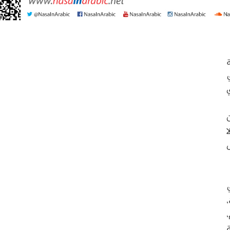
ة
في
دن من
ا
ي
،
ة