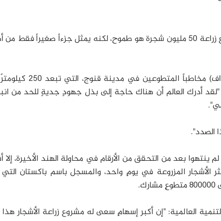
وبالتالي فإن تحسين نوعية الهواء من خلال مشروع زراعة 50 مليون شجرة هو طموح، لكنه يمثل جزءاً صغيراً فقط
: "لقد أدرك العالم أن هناك حاجة إلى بذل جهودٍ جديةٍ للحد من انب
ي".
 الصدد".
ينتهوا بعد من التحقق من الأرقام في محاولة الهند الأخيرة، إلا أ
ثر الأشجار المزروعة في يومٍ واحد، والمسجل باسم باكستان التي
مية العالمية: "إن أكبر إسهامٍ سعى له مشروع زراعة الأشجار هذا ب