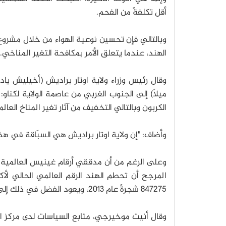
أقل تكلفةً من الفحم.
الهند، عندما يتعلق الأمر بمكافحة التغير المناخي.
ميلًا) إلى الجنوب الغربي من عاصمة الولاية لكناو
الكربون وبالتالي التخفيف من آثار تغير المناخ العالم
وأضاف: "إن ولاية اوتار براديش هي السبّاقة في هذا
وعلى الرغم من أن مدققي أرقام غينيس العالمية لم 
المرجح أن تحطم الهند الرقم العالمي الحالي لأك
847275 شجرةً عام 2013، ويعود الفضل في ذلك إلى 800000 متطوعٍ مشارك.
وقال أنيت موخيرجي، متابع السياسات لدى مركز التن