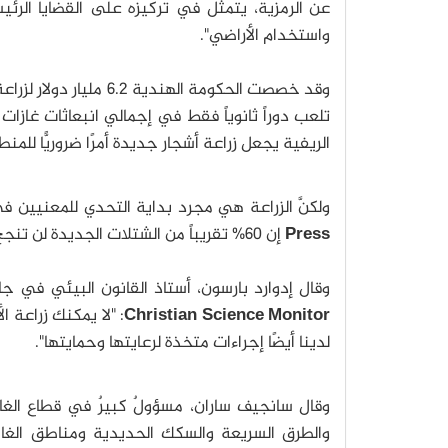
عن الرمزية، يتمثل في تركيزه على القضايا الرئيسي
واستخدام الأراضي".
تلعب دوراً ثانوياً فقط في إجمالي انبعاثات غازات
الريفية يجعل زراعة أشجار جديدة أمرًا ضروريًّا للمنط
ولكنَّ الزراعة هي مجرد بداية التحدي للمعنيين
Press
إن 60% تقريباً من الشتلات الجديدة لن تنجح تمامًا، بسبب المرض أو نقص المياه.
وقال إدوارد بارسون، أستاذ القانون البيئي في 
Christian Science Monitor
لدينا أيضًا إجراءات متخذة لرعايتها وحمايتها".
وقال سانجيف ساران، مسؤولٌ كبيرٌ في قطاع الغاب
والطرق السريعة والسكك الحديدية ومناطق الغابا