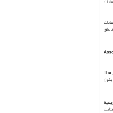
غابات
أن إزالة الغابات
مناطق
Asso
ر
The
كن يجب أن يكون
ريفية
تلات