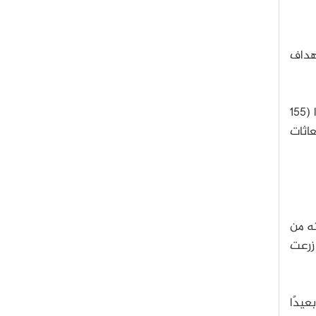
 من أهداف
وقال رئيس وزراء ولاية اوتار براديش (أخيليش ياداف) مخاطباً المتطوعين في مدينة قنوج، التي تبعد 250 كيلومترًا (155
عاثات
نه من
 زرعت
عيدًا