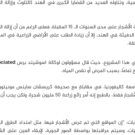
ة، وتناوله العديد من القضايا الكبرى في الهند كالتلوث وإزالة ال
وقد خصصت الحكومة الهندية 6.2 مليار دولار لزراعة الأشجار على مدى السنوات الـ 15 المقبلة، فعلى الرغم من 
 الدفيئة في الهند، إلا أن زيادة الطلب على الأراضي الزراعية في ال
قة.
 في هذا المشروع، حيث قال مسؤولون لوكالة اسوشيتد برس
ciated
جامعة كاليفورنيا، في مقابلةٍ مع صحيفة كريسشان ساينس مونيتو
: "لا يمكنك زراعة الأشجار فقط، بالطبع إنه أمر رائع زراعة 50 مليون شجرة، ول
ات: "إن المواقع التي تم غرس الأشجار فيها، مثل امتداد الطرق ال
ت، وسيتم مراقبتها بواسطة الصور الجوية، لإبقاء العين على الش