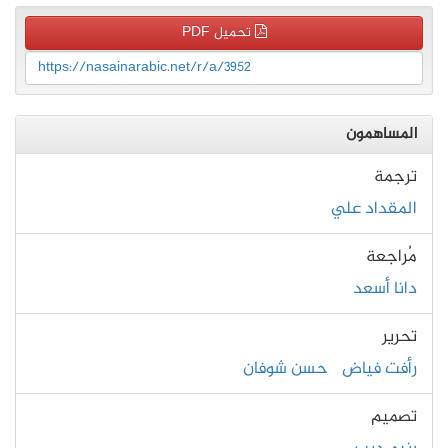
تحميل PDF
https://nasainarabic.net/r/a/3952
المساهمون
ترجمة
المقداد علي
مُراجعة
دانا أسعد
تحرير
رأفت فياض
حسن شوفان
تصميم