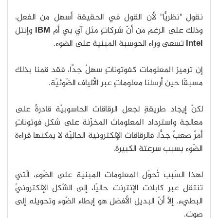
نقول "نظريًّا" لأن القول في الحقيقة أسهل من الفعل،
وذلك على الرغم من أنّ شركاتٍ مثل آي بي أم
IBM
وإنتل
Intel
تسعى وراء الحوسبة المبنية على الضوء.
إن ترميز المعلومات كفوتوناتٍ سهلٌ جدًّا، فقد قمنا بذلك
مسبقًا حين أرسلنا معلوماتٍ عبر الألياف الضّوئيّة.
لكنّ إيجاد طريقةٍ لجعل الرقاقات الحاسوبيّة قادرةً على
معالجة واسترداد المعلومات المخزّنة على شكل فوتوناتٍ
أمرٌ صعبٌ جدًّا، فالرقاقات الإلكترونية الحاليّة لا يمكنها قراءة
الضّوء بسبب سرعتة الكبيرة.
لهذا السّبب تُحوّل المعلومات المبنية على الضّوء، الّتي
تنتقل عبر كابلات الإنترنت حاليًا، إلى الشّكل الإلكترونيّ
البطيء. إلّا أنّ البديل الأفضل هو إبطاء الضّوء وتحويله إلى
صوت.