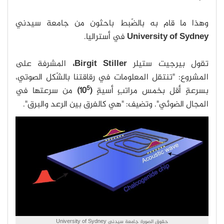
وهذا ما قام به بالضّبط باحثون من جامعة سيدني
University of Sydney
في أستراليا.
تقول بيرجيت ستيلر
Birgit Stiller،
المشرفة على
المشروع: "تنتقل المعلومات في رقاقتنا بالشّكل الصوتي،
5
بسرعةٍ أقل بخمس مراتبٍ أسيةٍ
(10
)
من سرعتها في
المجال الضوئي". وتضيف: "هي كالفرق بين الرعد والبرق".
حقوق الصورة: جامعة سيدني University of Sydney