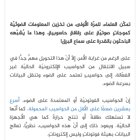
تمكّن العلماء، للمرّة الأولى، من تخزين المعلومات الضوئيّة
كموجاتٍ صوتيّةٍ على رقاقةٍ حاسوبيةٍ، وهذا ما يُشبّهه
الباحثون بالقدرة على سماع البرق!
على الرغم من غرابة الأمر، إلّا أنّ هذا التحويل مهمٌّ جدًّا في
سبيل الانتقال من الحواسيب الإلكترونيّة الحاليّة غير
الفعّالة، إلى حواسيبٍ تعتمد على الضوء وتنقل البيانات
بسرعة الضوء.
إنّ الحواسيب الفوتونيّة أو المعتمدة على الضوء،
أسرع
بعشرين ضعفًا على الأقل من الحواسيب المحمولة،
كما أنّها
لا تستهلك طاقةً أو تنتج حرارةً كما هي الأجهزة
الحاليّة. ويعود ذلك إلى أنّ هذه الحواسيب، نظريًّا، تعالج
البيانات بهيئة فوتوناتٍ وليس إلكتروناتٍ.