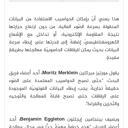
هذا يعني أنّ بإمكان الحواسيب الاستفادة من البيانات
المنقولة بسرعة الضّوء العالية، من دون ارتفاع حرارتها
نتيجة المقاومة الإلكترونية، أو تداخلٍ مع الإشعاع
الكهرومغناطيسيّ، إضافةً إلى قدرتها على إبطاء سرعة
البيانات بحيث يمكن للرقاقات الحاسوبيّة معالجتها بطريقةٍ
مفيدةٍ.
يقول مورتيز ميركلين
Moritz Merklein،
أحد أعضاء فريق
البحث: "حتّى تصبح الحواسيب المعتمدة على الضّوء
حقيقةً تجاريةً، يجب إبطاء البيانات الفوتونيّة الموجودة
على الرقاقات حتى تصبح قابلةً للمعالجة والتّوجيه
والتّخزين والقراءة".
ويضيف بينجامين إيجلتون
Benjamin Eggleton،
أحد
أعضاء الفريق: "هذه خطوةٌ مهمّةٌ جدًّا في مجال معالجة