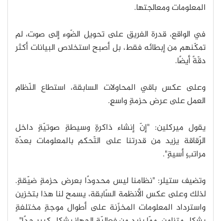
المعلومات ومعالجتها.
في الواقع، قدرة الفريق على تحويل الضّوء إلى صوت، لم
تمكّنهم من إبطائه فقط، بل أصبح استخلاص البيانات أكثر
دقّةً أيضًا.
وعلى عكس باقي المحاولات السابقة، استطاع النّظام
العمل على عرض حزمةٍ واسعٍ.
يقول ميركلين: "إنّ إنشاء ذاكرةٍ وسيطةٍ صوتيّةٍ داخل
الرّقاقة يزيد من قدرتنا على التّحكم بالمعلومات بعدّة
مراتبٍ أسيةٍ".
وتضيف ستيلر: "نظامنا ليس محدودًا بعرض حزمةٍ ضيّقةٍ.
لذلك وعلى عكس الأنظمة السّابقة، يسمح لنا هذا بتخزين
واسترداد المعلومات المخزّنة على أطوال موجةٍ مختلفةٍ
بشكلٍ متزامنٍ، ممّا يزيد من فعاليّة الجهاز بشكلٍ كبيرٍ جدًا".