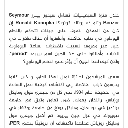
خلال فترة السبعينيات، تساءل سيمور بينزر
Seymour
Benzer
وتلميذه رونالد كونوبكا
Ronald Konopka
إن
كان من الممكن التعرف على جينات تتحكم بالنظم
اليوماوي في ذباب الفاكهة. وأظهروا أن هناك طفرات في
جين غير معروف تسببت باضطراب الساعة اليوماوية
للذباب. وأطلقوا على هذا الجين اسم بيريود "
period
".
ولكن كيف لهذا الجين أن يؤثر على النظم اليوماوي؟
سعى المرشحون لجائزة نوبل لهذا العام، والذين كانوا
يدرسون ذباب الفاكهة، إلى اكتشاف كيفية عمل الساعة
في الحقيقة. عام 1984، نجح كل من جيفري هول، ومايكل
روزباش، واللذان يعملان ضمن تعاون وثيق في جامعة
برانديز في بوسطن، ومايكل يونغ من جامعة روكفلر في
نيويورك، في عزل جين بيريود. ثم أكمل جيفري هول
ومايكل روزباش عملهما باكتشاف أن بروتينًا يدعى
PER
،