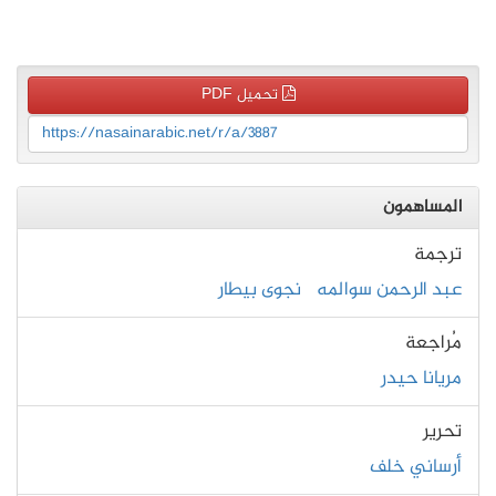
تحميل PDF
https://nasainarabic.net/r/a/3887
المساهمون
ترجمة
عبد الرحمن سوالمه
نجوى بيطار
مُراجعة
مريانا حيدر
تحرير
أرساني خلف