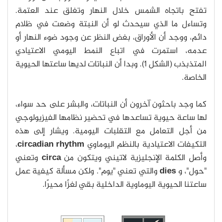
تفتح باتجاه الشمس خلال النهار وتغلق عند العتمة.
وتساءل ما الذي سيحدث لو أن النبتة وضعت في ظلام
دائم، ووجد أن الأوراق، بغض النظر عن وجود ضوء النهار أو
عدمه، استمرت في اتباع النمط اليومي الاعتيادي
المتذبذب (الشكل 1). وبدا أن النباتات لديها ساعتها الحيوية
الخاصة.
كما وجد باحثون آخرون أن النباتات، والبشر على حد سواء،
لها ساعة حيوية تساعدها في تحضير نظامها الفيزيولوجي
من أجل التعامل مع التقلبات اليومية. ويشار إلى هذه
التكيفات الاعتيادية بالنظم اليوماوي
circadian rhythm
،
وأصل الكلمة الإنجليزية لاتيني ويتكون من
circa
وتعني
"حول"، و
dies
والتي تعني "يوم". ولكن مسألة كيفية عمل
ساعتنا الحيوية اليوماوية الداخلية بقي لغزًا محيرًا.