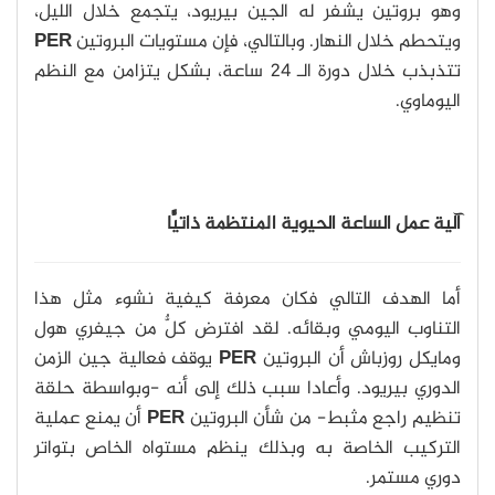
وهو بروتين يشفر له الجين بيريود، يتجمع خلال الليل،
ويتحطم خلال النهار. وبالتالي، فإن مستويات البروتين
PER
تتذبذب خلال دورة الـ 24 ساعة، بشكل يتزامن مع النظم
اليوماوي.
آلية عمل الساعة الحيوية المنتظمة ذاتيًّا
أما الهدف التالي فكان معرفة كيفية نشوء مثل هذا
التناوب اليومي وبقائه. لقد افترض كلٌّ من جيفري هول
ومايكل روزباش أن البروتين
PER
يوقف فعالية جين الزمن
الدوري بيريود. وأعادا سبب ذلك إلى أنه -وبواسطة حلقة
تنظيم راجع مثبط- من شأن البروتين
PER
أن يمنع عملية
التركيب الخاصة به وبذلك ينظم مستواه الخاص بتواتر
دوري مستمر.