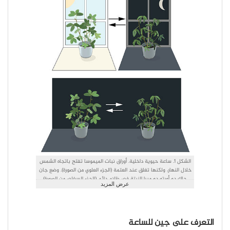
الشكل 1. ساعة حيوية داخلية. أوراق نبات الميموسا تفتح باتجاه الشمس
خلال النهار، ولكنها تغلق عند العتمة (الجزء العلوي من الصورة). وضع جان
جاك دو أورتو دو ميرا النبتة في ظلام دائم (الجزء السفلي من الصورة)
عرض المزيد
ووجد أن الأوراق تستمر في اتباع النظم اليومي الاعتيادي، حتى عندما لا
تكون هناك تقلبات في ضوء النهار.
التعرف على جين للساعة