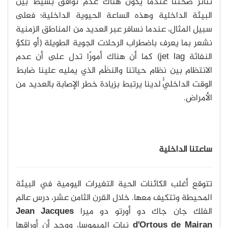
تتأثر صحتنا عندما يكون هناك عدم توافق بسيطٌ بين
البيئة الداخلية وهذه الساعة الحيوية الداخلية؛ فعلى
سبيل المثال، عندما نسافر عبر العديد من المناطق الزمنية
نشعر بما يعرف باضطراب الرحلات الجوية الطويلة (أو تلكؤ
النفاثة jet lag) كما أن هناك أمورًا تدل على أن عدم
الانتظام بين نظام حياتنا والنظْم الذي يمليه علينا ضابط
الوقت الداخليُّ لدينا يرتبط بزيادة خطر الإصابة بالعديد من
الأمراض.
ساعتنا الداخلية
تتوقع أغلب الكائنات الحية التغيرات اليومية في البيئة
المحيطة وتتكيف معها. خلال القرن الثامن عشر، درس عالم
الفلك جان جاك دو أورتو دو ميرا
Jean Jacques
d'Ortous de Mairan
نبات الميموسا، ووجد أن أوراقها