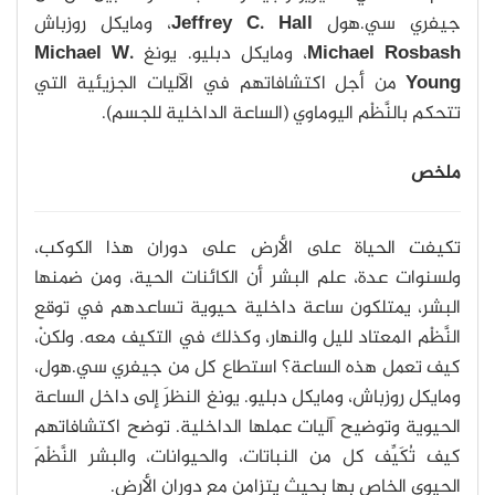
جيفري سي.هول
Jeffrey C. Hall
، ومايكل روزباش
Michael Rosbash
، ومايكل دبليو. يونغ
Michael W.
Young
من أجل اكتشافاتهم في الآليات الجزيئية التي
تتحكم بالنَّظْم اليوماوي (الساعة الداخلية للجسم).
ملخص
تكيفت الحياة على الأرض على دوران هذا الكوكب،
ولسنوات عدة، علم البشر أن الكائنات الحية، ومن ضمنها
البشر، يمتلكون ساعة داخلية حيوية تساعدهم في توقع
النَّظْم المعتاد لليل والنهار، وكذلك في التكيف معه. ولكنْ،
كيف تعمل هذه الساعة؟ استطاع كل من جيفري سي.هول،
ومايكل روزباش، ومايكل دبليو. يونغ النظرَ إلى داخل الساعة
الحيوية وتوضيح آليات عملها الداخلية. توضح اكتشافاتهم
كيف تُكَيِّف كل من النباتات، والحيوانات، والبشر النَّظْمَ
الحيوي الخاص بها بحيث يتزامن مع دوران الأرض.