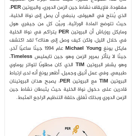
مفقودة. فلإيقاف نشاط جين الزمن الدوري، والبروتين
PER
،
الذي يُنتج في الهيولى، ينبغي أن يصل إلى نواة الخلية،
حيث تتوضع المادة الوراثية. وبيَّن كل من جيفري هول
ومايكل روزباش أن البروتين
PER
يتراكم في نواة الخلية
في خلال الليل، ولكن كيف وصل إلى هناك؟ لقد اكتشف
مايكل يونغ
Michael Young
عام 1994 جينًا ساعيًا آخر،
جينًا لا يتأثر بمرور الزمن وهو جين تايمليس
Timeless
،
وهو يشفر البروتين
TIM
الذي كان مطلوبًا لتواتر يوماوي
طبيعي. وفي عمل أنيق وجميل، أظهر يونغ أنه لدى ارتباط
البروتين
TIM
مع البروتين
PER
، يصبح هذان البروتينان
قادرين على دخول نواة الخلية حيث يثبطان نشاط جين
الزمن الدوري وبذلك تُغلق حلقة التنظيم الراجع المثبط.