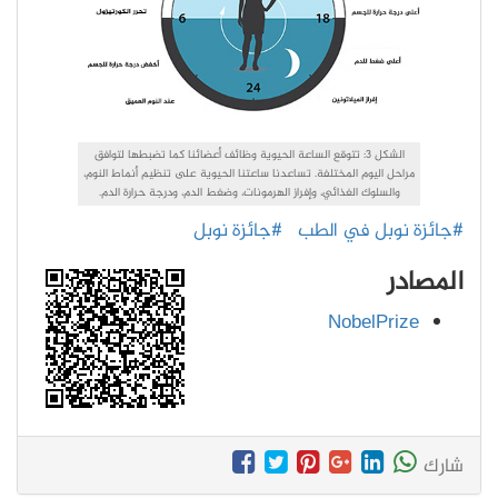
الشكل 3: تتوقع الساعة الحيوية وظائف أعضائنا كما تضبطها لتوافق
مراحل اليوم المختلفة. تساعدنا ساعتنا الحيوية على تنظيم أنماط النوم،
والسلوك الغذائي، وإفراز الهرمونات، وضغط الدم، ودرجة حرارة الدم.
#جائزة نوبل في الطب
#جائزة نوبل
المصادر
NobelPrize
شارك