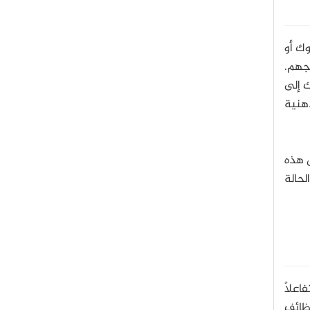
ك أو
اجهم.
ك إلى
ذهنية
 هذه
لحالة
علًا
وظائف