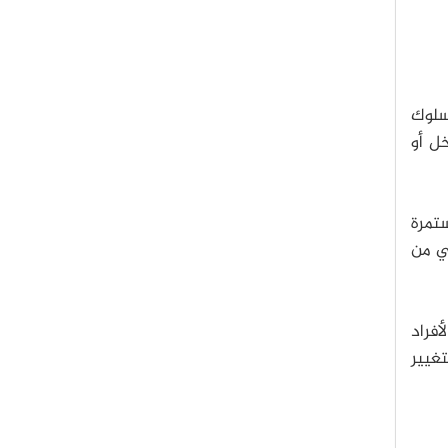
لسلوك
ل أو
تمرة
ني من
لأفراد
تغيير