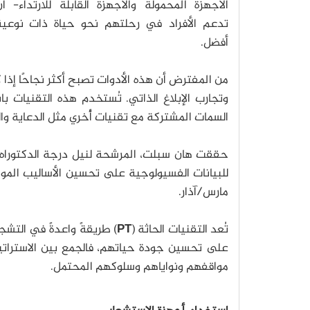
الأجهزة المحمولة والأجهزة القابلة للارتداء- أ
تدعم الأفراد في رحلتهم نحو حياة ذات نوعيةٍ
أفضل.
من المفترض أن هذه الأدوات تصبح أكثر نجاحًا إذ
وتجارب الإبلاغ الذاتي. تُستخدم هذه التقنيات
السمات المشتركة مع تقنيات أُخري مثل الدعاية وا
حققت هان سبلت، المرشحة لنيل درجة الدكتوراه م
للبيانات الفسيولوجية على تحسين الأساليب الموجود
مارس/آذار.
تُعد التقنيات الحاثة (
PT
) طريقةً واعدةً في التشج
على تحسين جودة حياتهم، فالجمع بين الاستراتيجي
مواقفهم ونواياهم وسلوكهم المحتمل.