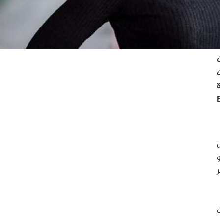
ت
E
ق