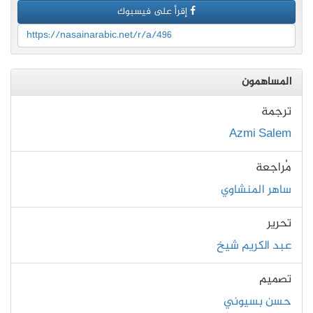
إقرأ على فيسبوك
https://nasainarabic.net/r/a/496
المساهمون
ترجمة
Azmi Salem
مُراجعة
ساهر المنشاوي
تحرير
عبد الكريم شيخ
تصميم
حسن بسيوني