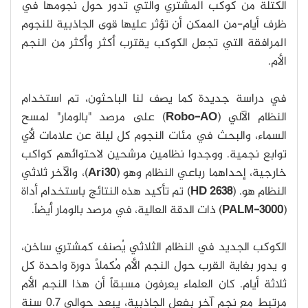
الكتلة من كوكب المشتري والتي تدور حول نجومها في
ظرف أيام-من الممكن أن تؤثر عليها قوى الجاذبية للنجوم
المرافقة التي تجعل الكوكب يقترب أكثر وأكثر من النجم
الأم.
في دراسة جديدة كما يصف لنا الباحثون، تم استخدام
النظام الآلي (
Robo-AO
) على مرصد "بالومار" لمسح
السماء، والبحث في مئات النجوم كل ليلة عن علامات لأي
توابع نجمية. ووجدوا نظامين مرشحين لاحتوائهم كواكب
خارجية، إحداهما رباعي النظام وهو (
Ari30
)، والآخر ثلاثي
النظام هو. (
HD 2638
) تم تأكيد هذه النتائج باستخدام أداة
(
PALM-3000
) ذات الدقة العالية، في مرصد بالومار أيضاً.
الكوكب الجديد في النظام الثلاثي يُصنف كمشتري ساخن،
و يدور بغاية القرب حول النجم الأم مُكملاً دورة واحدة كل
ثلاثة أيام. كان العلماء يعرفون مسبقاً أن هذا النجم الأم
مرتبط مع نجم آخر بفعل الجاذبية، يبعد حوالي 0.7 سنة