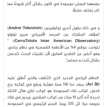
بعضهما البعض-موجودة في الكون بشكل أكثر شيوعًا مما
كان يُعتقد سابقًا.
و في ذلك يقول أندري توكوفينين (
Andrei Tokovinin
)
المؤلف المشارك من المرصد الأمريكي سيرو تولولو
): "
CerroTololo Inter
American Observatory
(
تتواجد حوالي 4% من الأنظمة الشمسية في نظام رباعي،
وهو أعلى من التقدير السابق لأن تقنيات البحث تتحسن
بشكل ثابت و مستمر".
النظام الرباعي الجديد الذي اكتُشف، والذي أُطلق عليه
(
Ari 30
)، يبعد عنا 136 سنة ضوئية ويقع في كوكبة برج
الحمل. كوكب تلك المجموعة هو كوكب غازي هائل الكتلة
لدرجة أنه أكبر 10 مرات من كوكب المشتري. ويدور في فلك
نجومه مرةَ كل 335 يوماَ. النجم الرئيسي في المجموعة