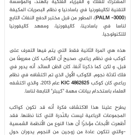
المشترك للفلك و الفيزياء الفلكية بالهند، والمؤسسة
التقنية لكاليفورنيا في باسادنيا و نظام البصريات المكيفة
(
PALM -3000
)، المطور من قبل مختبر الدفع النفاث التابع
لناسا في باسادينا، كاليفورنيا، ومعهد كاليفورنيا
للتكنولوجيا.
هذه هي المرة الثانية فقط التي يتم فيها التعرف على
كوكب في نظام رباعي. صحيح أن الكوكب كان معروفًا من
قبل، و لكن كما ذكرنا آنفا، كان الظن السائد أنه يدور في
فلك ثلاثة نجوم. الكوكب الأول الذي تم اكتشافه في نظام
رباعي كان كوكب
KIC 4862625
عام 2013، والذي اكتشفه
العلماء باستخدام بيانات مهمة "كيبلر" التابعة لناسا.
يطرح علينا هذا الاكتشاف فكرة أنه قد تكون كواكب
المجموعات الرباعية ليست بالنُدرة التي كنا نظنها. فقد
أظهرت الأبحاث مؤخرًا أن هذا النوع من الأنظمة الشمسية
-والتي تتكون عادة من زوجين من النجوم يدوران حول