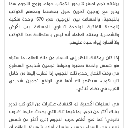
يرافقه نجم اصغر لا يدور الكوكب حوله. وزوج النجوم هذا
يدور مع زوجين آخرين حول بعضهما ومعهم الكوكب
بالتبعية، والمسافة بين الزوجين هي 1670 وحدة فلكية
(الوحدة الفلكية الواحدة تساوي المسافة بين الأرض
والشمس). يعتقد العلماء أنه ليس باستطاعة هذا الكوكب
ولا أقماره إيواء حياة عليهم.
إذا كان بإمكانك النظر إلى السماء من ذلك العالم، ما ستراه
هو شمس واحدة صغيرة وحولها نجمين شديدي السطوع
في وقت النهار. إحدى تلك النجوم، إذا نظرت إليها من خلال
تليسكوب، سيظهر لك أنها في الواقع نجمين شديدي
القرب في نظام ثنائي.
في السنوات الأخيرة، تم اكتشاف عشرات من الكواكب تدور
بفلك أكثر من نجم. بما فيها تلك التي يحدث عليها "غروب
تاتوني" كما في أفلام حرب النجوم (ترى أكثر من شمس
تغرب في السماء بحسب سلسلة أفلام شهيرة). الواقع أن