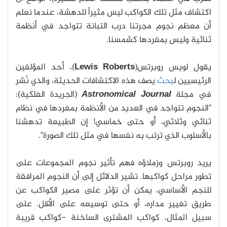
اكتشاف مثل تلك الكواكب ليس مثيراً للدهشة، عندما نعلم
أن معظم نجوم مجرتنا درب التبانة تتواجد في أنظمة
ثنائية وليس بمفردها كشمسنا.
يقول لويس روبرتس(
Lewis Roberts
)، أحد المؤلفين
الرئيسيين ل
بحث
يصف هذه الاكتشافات الحديثة، والذي نُشر
في مجلة
Astronomical Journal
(الجريدة الفلكية):
"النجوم تتواجد في العديد من الأنظمة بمفردها في نظام
ثنائي وثلاثي، أو حتى خماسي! إن الطبيعة تدهشنا
بالأسلوب الذي ترتب به نفسها في مثل تلك الصورة".
يريد روبرتس وزملاؤه فهم تأثير نجوم المجموعات على
تطور مراحل كواكبها. تشير الدلائل إلى أن النجوم المرافقة
للنجم الأساسي، يمكن أن تؤثر على مصير الكواكب عن
طريق تغيير مداره، أو حتى توسيعه على الأقل. على
سبيل المثال، كواكب المشترى الساخنة -كواكب قريبة