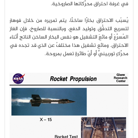
في غرفة احتراق محرِّكاتها الصاروخية.
يُسبّب الاحتراق بخارًا ساخنًا، يتم تمريره من خلال فوهةٍ
لتسريع التدفُّق وتوليد الدفع، وبالنسبة للصاروخ، فإن الغاز
المُسرِّعَ أو مائعَ التشغيلِ هو نفس البخار الساخن الناتج أثناء
الاحتراق. ومائع تشغيل هذا مختلفٌ عن الذي قد تجده في
محرِّكٍ توربينيٍّ أو أيّ طائرةٍ تعمل بمروحة.