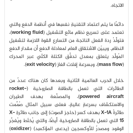
الاتجاه.
دائمًا ما يتم اعتماد التقنيةِ نفسِها في أنظمة الدفع والتي
تعتمد على تسريع نظام مائع التشغيل (
working fluid
)،
فتولِّدُ ردة الفعل الناتجة من التسارع القوة اللازمة لتشغيل
النظام. ويبيّن الاشتقاق العام لمعادلة الدفع أن مقدار الدفع
المُولَّد يتعلق بمعدل تدفُّق الكتلة الكلّي عبر المحرك
(
mass flow
)، وبسرعة إفلات الغاز (
exit velocity
).
خلال الحرب العالمية الثانية وبعدها كان هناك عددٌ من
الطائرات التي تعمل بالطاقة الصاروخية (
rocket-
powered aircraft
)، والمصنَّعة بهدف الطيران
والاستكشاف بسرعةٍ عاليةٍ، فعلى سبيل المثال صُمِّمت
طائرةُ
X-1A
بهدف كسر (حاجز الصوت) إلى جانب طائرةِ
X-
15
التي تعمل بالطاقة الصاروخية أيضًا، والتي يُخلَط ويُفجَّر
الوقود ومصدرٌ للأوكسجين (يدعى المؤكسِد) (
oxidizer
)