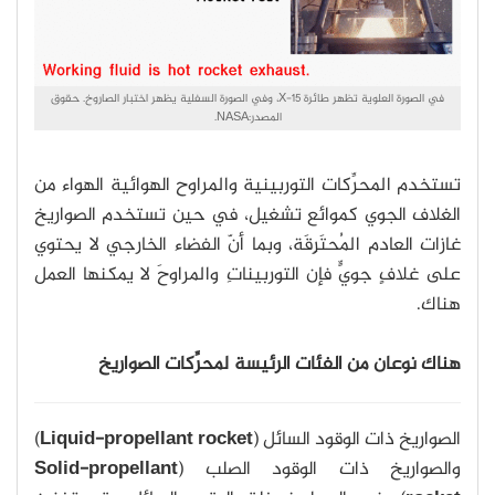
في الصورة العلوية تظهر طائرة X-15، وفي الصورة السفلية يظهر اختبار الصاروخ. حقوق
المصدر:NASA.
تستخدم المحرِّكات التوربينية والمراوح الهوائية الهواء من
الغلاف الجوي كموائع تشغيل، في حين تستخدم الصواريخ
غازات العادم المُحتَرِقَة، وبما أنّ الفضاء الخارجي لا يحتوي
على غلافٍ جويٍّ فإن التوربيناتِ والمراوحَ لا يمكنها العمل
هناك.
هناك نوعان من الفئات الرئيسة لمحرِّكات الصواريخ
الصواريخ ذات الوقود السائل (
Liquid-propellant rocket
)
والصواريخ ذات الوقود الصلب (
Solid-propellant