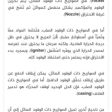
rocket
). في الصواريخ ذات الوقود السائل، يتم تخزين
الوقودِ والمؤكسِدِ بشكلٍ منفصلٍ كسوائلَ ثم تُضَخ في
غرفة الاحتراق (
Nozzle
).
أما في الصواريخ ذات الوقود الصلب، فتُخلَط المواد معًا
وتُعبّأ في أسطوانةٍ صلبةٍ، لأنّ المزيج لا يحترق في ظل
درجة الحرارة العادية، ولكنه سرعان ما يحترق عند تعرضه
لمصدر الحرارة الذي يوفّره المُشْعِل (
igniter
)، وبمجرد بدء
الاحتراق فإنه يستمر حتى استنفاد الوقود كله.
في الصواريخ ذات الوقود السائل، يمكن إيقاف الدفع عن
طريق إيقاف تدفُّق الوقود الدافئ. أما في الصواريخ ذات
الوقود الصلب، فإن الحل الوحيد لوقف المحرِّك هو تدمير
الغلاف (
casing
).
من ناحيةٍ أخرى تميل الصواريخ ذات الوقود السائل إلى أن