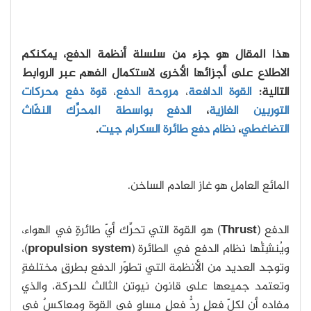
هذا المقال هو جزء من سلسلة أنظمة الدفع، يمكنكم
الاطلاع على أجزائها الأخرى لاستكمال الفهم عبر الروابط
التالية:
القوة الدافعة
،
مروحة الدفع
،
قوة دفع محركات
التوربين الغازية
،
الدفع بواسطة المحرِّك النفّاث
التضاغطي
،
نظام دفع طائرة السكرام جيت
.
المائع العامل هو غاز العادم الساخن.
الدفع (
Thrust
) هو القوة التي تحرِّك أيّ طائرةٍ في الهواء،
ويُنشِئُها نظام الدفع في الطائرة (
propulsion system
)،
وتوجد العديد من الأنظمة التي تطوّر الدفع بطرقٍ مختلفةٍ
وتعتمد جميعها على قانون نيوتن الثالث للحركة، والذي
مفاده أن لكلّ فعلٍ ردُّ فعلٍ مساوٍ في القوة ومعاكسٌ في