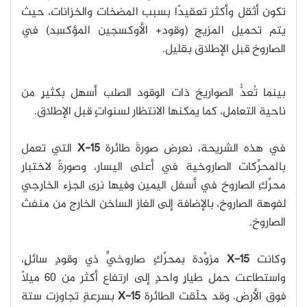
تكون أثقل وأكثر تعقيدًا بسبب المضخات والخزانات، حيث
يتم تحميل المزيج (وقود+ الأوكسجين المؤكسِد) في
الصاروخ قبل الإطلاق بقليل.
بينما تُعدُّ الصواريخ ذات الوقود الصلب أسهل بكثيرٍ من
ناحية التعامل، كما يمكنها الانتظار لسنواتٍ قبل الإطلاق.
في هذه الشريحة، نعرض صورةَ طائرة
X-15
التي تعمل
بالمحرِّكات الصاروخية في أعلى اليسار، وصورةً لاختبارِ
محرِّكِ الصاروخ في أسفل اليمين وفيها نرى الجزء الخارجي
لفوهة الصاروخ، بالإضافة إلى الغاز الساخن الخارج من منفث
الصاروخ.
وكانت
X-15
مزوَّدة بمحرِّكٍ صاروخيٍّ ذي وقودٍ سائلٍ،
واستطاعت حمل طيارٍ واحدٍ إلى ارتفاع أكثر من 60 ميلًا
فوق الأرض. وقد حلّقت الطائرة
X-15
بسرعةٍ تجاوزت ستة