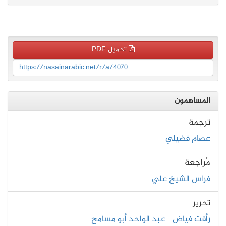
تحميل PDF
https://nasainarabic.net/r/a/4070
المساهمون
ترجمة
عصام فضيلي
مُراجعة
فراس الشيخ علي
تحرير
رأفت فياض
عبد الواحد أبو مسامح