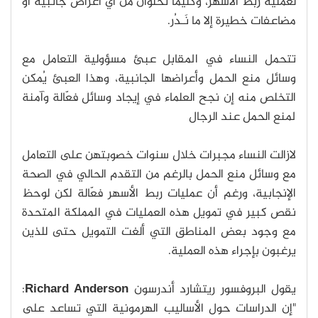
لعملية ربط الأسهر، وكليما تخلوان من أي أعراض جانبية أو
مضاعفات خطيرة إلا ما نَـدُر.
تتحمل النساء في المقابل عبئ مسؤولية التعامل مع
وسائل منع الحمل وأعراضها الجانبية، وهذا العبئ يُمكن
التخلص منه إن نجح العلماء في إيجاد وسائل فعّالة وآمنة
لمنع الحمل عند الرجال
لازالت النساء مجبرات خلال سنوات خصوبتهن على التعامل
مع وسائل منع الحمل بالرغم من التقدم الحالي في الصحة
الإنجابية، ورغم أن عمليات ربط الأسهر فعّالة لكن لوحظ
نقص كبير في تمويل هذه العمليات في المملكة المتحدة
مع وجود بعض المناطق التي ألغت التمويل حتى للذين
يرغبون بإجراء هذه العملية.
يقول البروفسور ريتشارد أندرسون
Richard Anderson
:
"إن الدراسات حول الأساليب الهرمونية التي تساعد على