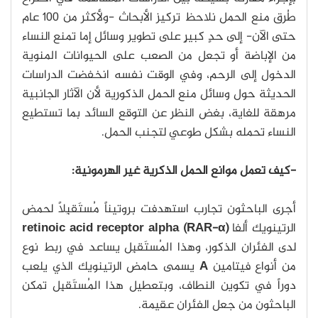
طُرق منع الحمل نلاحظ تركيز الأبحاث -ولأكثر من 100 عام
حتى الآن- إلى حدٍ كبيرٍ على تطوير وسائل إما تمنع النساء
من الإباضة أو تجعل من الصعب على الحيوانات المنوية
الدخول إلى الرحم، وفي الوقت نفسه انخفضت الدراسات
الحديثة حول وسائل منع الحمل الذكورية لأن الآثار الجانبية
مرهقة للغاية، بغض النظر عن التوقع السائد بما تستطيع
النساء تحمله بشكل طوعي لتجنب الحمل.
-كيف تعمل موانع الحمل الذكرية غير الهرمونية:
أجرى الباحثون تجارب استهدفت بروتيناً مُستَقبِلاً لحمض
الرتينويك ألفا
retinoic acid receptor alpha (RAR-α)
لدى الفئران الذكور، وهذا المُستَقبِل يساعد في ربط نوع
من أنواع فيتامين
A
يسمى حامض الرتينويك الذي يلعب
دوراً في تكوين النطاف، وبتعطيل هذا المُستَقبِل تمكن
الباحثون من جعل الفئران عقيمة.