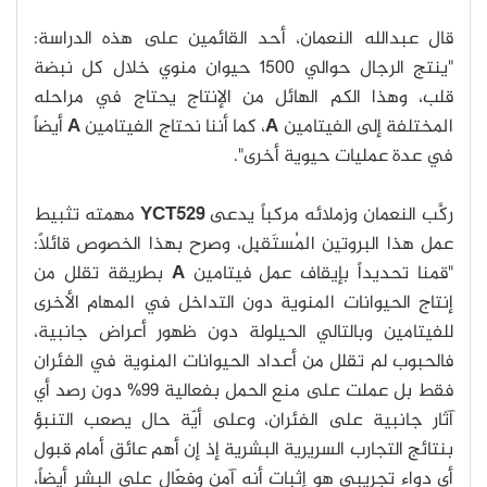
قال عبدالله النعمان، أحد القائمين على هذه الدراسة:
"ينتج الرجال حوالي 1500 حيوان منوي خلال كل نبضة
قلب، وهذا الكم الهائل من الإنتاج يحتاج في مراحله
المختلفة إلى الفيتامين
A
، كما أننا نحتاج الفيتامين
A
أيضاً
في عدة عمليات حيوية أخرى".
ركَّب النعمان وزملائه مركباً يدعى
YCT529
مهمته تثبيط
عمل هذا البروتين المُستَقبِل، وصرح بهذا الخصوص قائلاً:
"قمنا تحديداً بإيقاف عمل فيتامين
A
بطريقة تقلل من
إنتاج الحيوانات المنوية دون التداخل في المهام الأخرى
للفيتامين وبالتالي الحيلولة دون ظهور أعراض جانبية،
فالحبوب لم تقلل من أعداد الحيوانات المنوية في الفئران
فقط بل عملت على منع الحمل بفعالية 99% دون رصد أي
آثار جانبية على الفئران، وعلى أيّة حال يصعب التنبؤ
بنتائج التجارب السريرية البشرية إذ إن أهم عائق أمام قبول
أي دواء تجريبي هو إثبات أنه آمن وفعّال على البشر أيضاً،