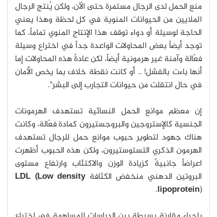
منع الحمل لدى الرجال مستمرة حتى الآن، ولكن يُنتج الرجال
الملايين من الحيوانات المنوية في كل لحظة وهذا يعني
الحاجة لوسيلة أو دواء توقف هذا الإنتاج المنوي تماماً، كما
توجد أيضاً بعض المحاولات الواعدة جداً في اختراع وسيلة
فعّالة وآمنة غير هرمونية أيضاً، لكن عادةً هذه المحاولات إما
أنها باءت بالفشل! .. أو كانت نقطة خلاف بما يخص الأمان
في حال انتقلت من حيوانات التجارب إلى البشر".
إن معظم موانع الحمل النسائية تستهدف الهرمونات
الجنسية كالإستروجين والبروجستيرون كمادة فعّالة، وكانت
هناك جهود لتطوير حبوب موانع حمل للرجال تستهدف
الهرمون الذكري التستوستيرون، ولكن هذه الحبوب أظهرت
اعراضاً جانبيةً كزيادة الوزن والاكتئاب وارتفاع مستوى
البروتين الدهني منخفض الكثافة
LDL (Low density
lipoprotein
).
بإجراء مقارنة بسيطة بين الدراسات المساهمة في اختراع