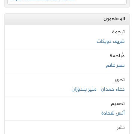
المساهمون
ترجمة
شريف دويكات
مُراجعة
سمر غانم
تحرير
دعاء حمدان
منير بندوزان
تصميم
أنس شحادة
نشر