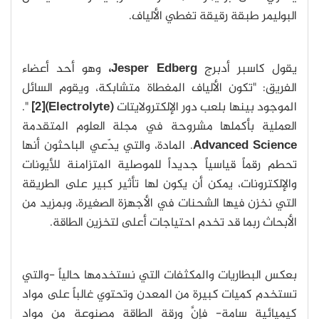
البوليمر طبقة رقيقة تغطي الألياف.
يقول كاسبر أدبرج
Jesper Edberg،
وهو أحد أعضاء
الفريق: "تكون الألياف المغطاة متشابكة، ويقوم السائل
الموجود بينها بلعب دور الإلكترولايتات
[2](Electrolyte)
".
العملية بأكملها مشروحة في مجلة العلوم المتقدمة
Advanced Science
. المادة، والتي يدّعي الباحثون أنها
تحطم رقماً قياسياً جديداً للموصلية المتزامنة للأيونات
والإلكترونات، يمكن أن يكون لها تأثير كبير على الطريقة
التي نخزن فيها الشحنات في الأجهزة الصغيرة، وبمزيد من
الأبحاث ربما قد تخدم احتياجات أعلى لتخزين الطاقة.
بعكس البطاريات والمكثفات التي نستخدمها حالياً -والتي
تستخدم كميات كبيرة من المعدن وتحتوي غالباً على مواد
كيميائية سامة- فإنَّ ورقة الطاقة مصنوعة من مواد