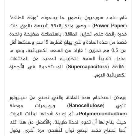
قام علماء سويديون بتطوير ما يسمونه "ورقة الطاقة"
(
Power Paper
) – وهي مادة رقيقة شبيهة بالورق ذات
قدرة رائعة على تخزين الطاقة. باستطاعة صفيحة واحدة
فقط من هذه المادة والتي يبلغ قطرها 15 سم وسمكها أقل
من 0.5 مم تخزين 1 فاراد من السعة الكهربائية، وهو ما
يعادل تقريباً السعة التخزينية للعديد من المكثفات
الفائقة (
Supercapacitors
) المستخدمة في الأجهزة
الكهربائية اليوم.
ويمكن استخدام هذه المادة، والتي تصنع من سيليولوز
نانوي (
Nanocellulose
) وبوليمرات موصلة
(
Polymerconductive
)، ثم إعادة شحنها لمئات المرات
حيث يتاح لها أن تدوم لمدة طويلة. والأفضل من هذا كله
أنها تحتاج فقط لبضع ثوانٍ لتُشحن مرة أخرى. يقول