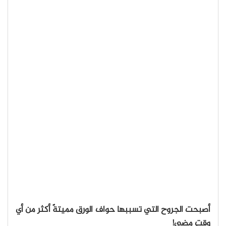
أصبحت الجروح التي تسببها حواف الورق مميتةً أكثر من أي
وقتٍ مضى!