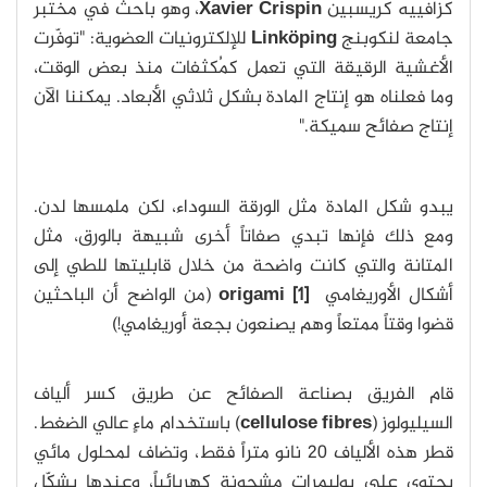
كزافييه كريسبين
Xavier Crispin
، وهو باحث في مختبر
جامعة لنكوبنج
Linköping
للإلكترونيات العضوية: "توفّرت
الأغشية الرقيقة التي تعمل كمُكثفات منذ بعض الوقت،
وما فعلناه هو إنتاج المادة بشكل ثلاثي الأبعاد. يمكننا الآن
إنتاج صفائح سميكة."
يبدو شكل المادة مثل الورقة السوداء، لكن ملمسها لدن.
ومع ذلك فإنها تبدي صفاتاً أخرى شبيهة بالورق، مثل
المتانة والتي كانت واضحة من خلال قابليتها للطي إلى
أشكال الأوريغامي
[1] origami
(من الواضح أن الباحثين
قضوا وقتاً ممتعاً وهم يصنعون بجعة أوريغامي!)
قام الفريق بصناعة الصفائح عن طريق كسر ألياف
السيليولوز (
cellulose fibres
) باستخدام ماءٍ عالي الضغط.
قطر هذه الألياف 20 نانو متراً فقط، وتضاف لمحلول مائي
يحتوي على بوليمرات مشحونة كهربائياً، وعندها يشكّل