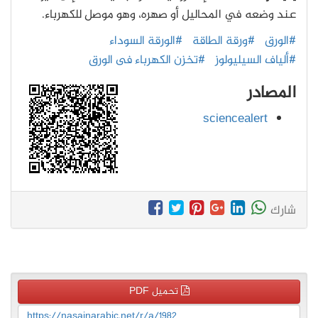
عند وضعه في المحاليل أو صهره، وهو موصل للكهرباء.
#الورق
#ورقة الطاقة
#الورقة السوداء
#ألياف السيليولوز
#تخزن الكهرباء فى الورق
المصادر
sciencealert
شارك
تحميل PDF
https://nasainarabic.net/r/a/1982