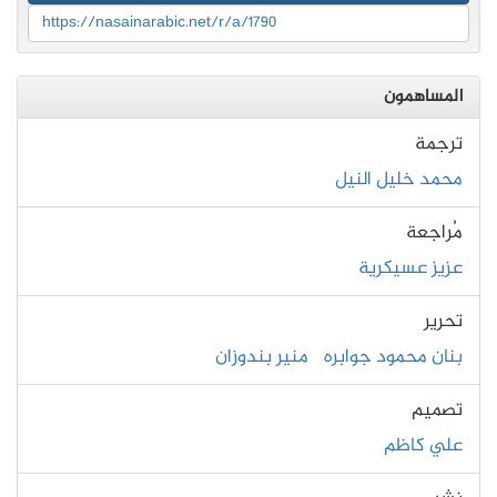
https://nasainarabic.net/r/a/1790
المساهمون
ترجمة
محمد خليل النيل
مُراجعة
عزيز عسيكرية
تحرير
بنان محمود جوابره
منير بندوزان
تصميم
علي كاظم