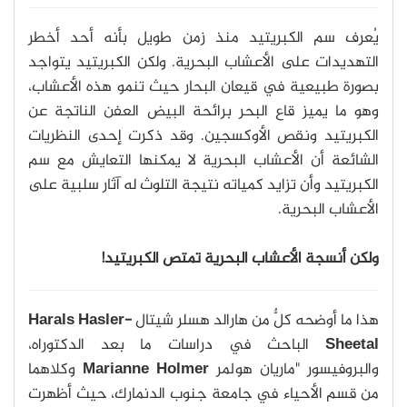
يُعرف سم الكبريتيد منذ زمن طويل بأنه أحد أخطر
التهديدات على الأعشاب البحرية. ولكن الكبريتيد يتواجد
بصورة طبيعية في قيعان البحار حيث تنمو هذه الأعشاب،
وهو ما يميز قاع البحر برائحة البيض العفن الناتجة عن
الكبريتيد ونقص الأوكسجين. وقد ذكرت إحدى النظريات
الشائعة أن الأعشاب البحرية لا يمكنها التعايش مع سم
الكبريتيد وأن تزايد كمياته نتيجة التلوث له آثار سلبية على
الأعشاب البحرية.
ولكن أنسجة الأعشاب البحرية تمتص الكبريتيد!
هذا ما أوضحه كلٌّ من هارالد هسلر شيتال
Harals Hasler-
Sheetal
الباحث في دراسات ما بعد الدكتوراه،
والبروفيسور "ماريان هولمر
Marianne Holmer
وكلاهما
من قسم الأحياء في جامعة جنوب الدنمارك، حيث أظهرت