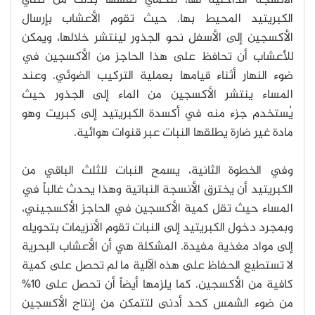
الأنسجة الداخلية لها، لتحمي نفسها بذلك من ثلثي
الكبريتيد المحيط بها. حيث تقوم الأعشاب بإرسال
الأكسجين إلى الأسفل نحو الجذور لينتشر خلالها، ويمكن
للأعشاب أن تحافظ على هذا الحاجز من الأكسجين في
ضوء النهار أثناء قيامها بعملية التركيب الضوئي. وعند
المساء ينتشر الأكسجين من الماء إلى الجذور حيث
يُستخدم جزء منه في أكسدة الكبريتيد إلى كبريت وهو
مادة غير ضارة يطلقها النبات عبر قنوات هوائية.
وفي الخطوة الثانية، يسمح النبات للثلث الباقي من
الكبريتيد أن يخترق الأنسجة النباتية وهذا يحدث غالباً في
المساء حيث تقل كمية الأكسجين في الحاجز الأكسجيني،
وبمجرد دخول الكبريتيد إلى النبات تقوم الأنزيمات بتحويله
إلى مواد مغذية مفيدة. المشكلة هي أن الأعشاب البحرية
لا تستطيع الحفاظ على هذه الآلية ما لم تحصل على كمية
كافية من الأكسجين. كما يلزمها أيضاً أن تحصل على 10%
من ضوء الشمس كحد أدنى لتتمكن من إنتاج الأكسجين