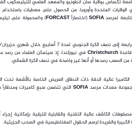
امعة تكساس بولاية سان أنطونيو والمعهد العلمي للتيليسكوب الف
الولايات المتحدة وأوروبا، من الحصول على معطيات باستخدام كا
لتابعة لمرصد
SOFIA
(اختصاراً
FORCAST
) والمحمولة على تيلي
لاحقاً خلال برنامج الدورة الرابعة إلى نصف الكرة الجنوبي لمدة 7 أسابيع خلال شهر
Christchurch
في نيوزلندا، إذ سيتمكن العلماء من رصد م
ة من الصعب رصدها أو أنها غير واضحة في نصف الكرة الشمالي.
 الكاميرا عالية الدقة ذات النطاق العريض الخاصة بالأشعة تحت ال
مجموعة معدات مرصد
SOFIA
التي تتضمن سبع كاميرات ومنظاراً طي
صفوفات الكاشف عالية التقنية والقابلية للترقية بإمكانية إجراء 
الكبيرة والفريدة لرسم الحقول المغناطيسية في السحب الجزيئية.