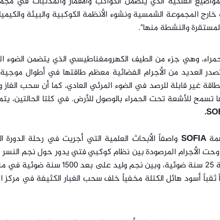
واضيع الفلكية الذي يتضمن الكواكب والأقمار والمذنبات في مجمو
خارج المجموعة الشمسية ونشوء الأنظمة الكوكبية والبيئة والكيميا
المستقرة والنشطة منها".
مراء، وهي جزء من الطيف الكهرومغناطيسي الذي يتضمن الضوء ال
ذ تصدر العديد من الأجرام الفضائية معظم طاقتها في أطوال موجية
طاقة غير قابلة للرصد في الضوء المرئي العادي، كما أن سحب الغاز وا
تسمح للأشعة تحت الحمراء بالوصول للأرض. في كلتا الحالتين، يت
SOF
همة
SOFIA
واصفاً الأبحاث العلمية التي أجريت في رحلة الدورة ال
راوحت الأجرام المرصودة بين نظام كوكبي فتي يدور حول نجم النسر ا
المرئي للعين المجردة والذي يبعد عنا مسافة 25 سنة ضوئية، وبين نجم وليد على بعد 0
ً ثقباً أسود هائل الكتلة مخفياً خلف سحب الغبار الكثيفة في مركز ا