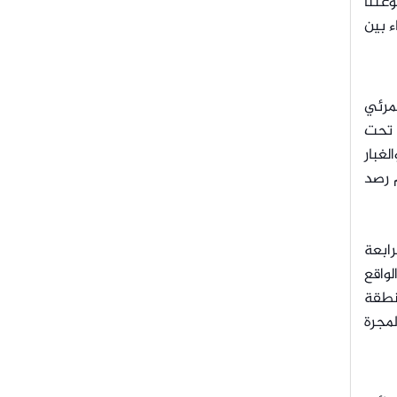
عتنا
ء بين
مرئي
 تحت
لغبار
م رصد
رابعة
لواقع
150 سنة ضوئية في منطقة
لمجرة