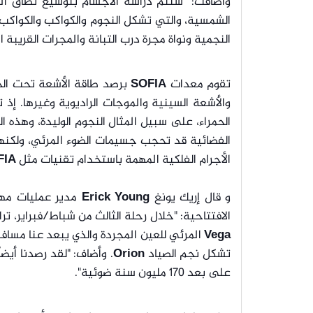
وأضافت: "ستتم دراسة الأجسام بتوسيع نطاق الم
الشمسية، والتي تشكل النجوم والكواكب والكواكب 
النجمية ونواة مجرة درب التبانة والمجرات القريبة 
تقوم معدات
SOFIA
برصد طاقة الأشعة تحت الح
والأشعة السينية والموجات الراديوية وغيرها. إ
الحمراء، على سبيل المثال النجوم الوليدة، وهذه ال
الفضائية قد تحجب جسيمات الضوء المرئي، ولكنها 
الأجرام الفلكية المهمة باستخدام تقنيات مثل
IA.
و قال إريك يونغ
Erick Young
مدير عمليات م
الافتتاحية: "خلال رحلة الثالث من شباط/فبراير، ت
Vega
تشكل نجم الصياد
Orion
. وأضاف: "لقد رصدنا أيضا
على بعد 170 مليون سنة ضوئية".