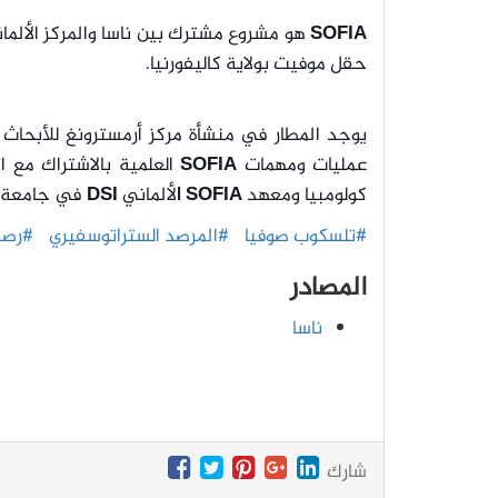
SOFIA
هو مشروع مشترك بين ناسا والمركز الألمان
حقل موفيت بولاية كاليفورنيا.
يوجد المطار في منشأة مركز أرمسترونغ للأبحاث ا
عمليات ومهمات
SOFIA
العلمية بالاشتراك مع 
كولومبيا ومعهد
SOFIA ا
لألماني
DSI
في جامعة 
#تلسكوب صوفيا
#المرصد الستراتوسفيري
#رصد 
المصادر
ناسا
شارك