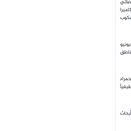
ضائي
ميرا
سكوب
ي حزيران/يونيو
ناطق
حمراء
فياً
أبحاث