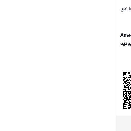
سا في
Ame
لاية