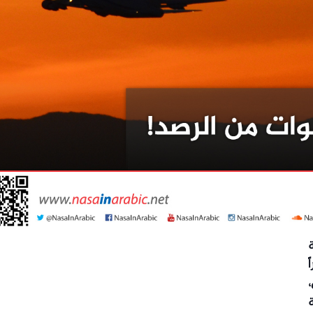
ة
ً
،