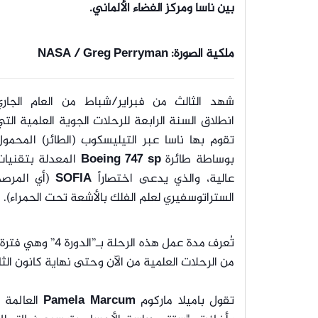
بين ناسا ومركز الفضاء الألماني.
ملكية الصورة: NASA / Greg Perryman
شهد الثالث من فبراير/شباط من العام الجاري
انطلاق السنة الرابعة للرحلات الجوية العلمية الت
تقوم بها ناسا عبر التيليسكوب (الطائر) المحمو
بوساطة طائرة
Boeing 747 sp
المعدلة بتقنيات
عالية، والذي يدعى اختصاراً
SOFIA
(أي المرصد
الستراتوسفيري لعلم الفلك بالأشعة تحت الحمراء).
تُعرف مدة عمل هذه الرحلة بـ”الدورة 4” وهي فترة مراقبة طويلة وستستمر لسنة واحدة، إذ ينوي مرصد
من الرحلات العلمية من الآن وحتى نهاية كانون الثاني/ي
تقول باميلا ماركوم
Pamela Marcum
العالمة