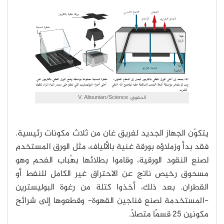
الحقوق: V. Altounian/Science
يتكوّن الجهاز الجديد لفريق غان من ثلاث مكونات رئيسية.
فقد بدأ وزملاؤه بورقة غنية بالألياف، مثل الورق المستخدم
لصنع النقود الورقية، وقاموا بطلائها بهُباب الفحم وهو
مسحوق رخيص ناتج عن الاحتراق غير الكامل للنفط أو
القطران. بعد ذلك، أخذوا كتلة من رغوة البوليسترين
-المستخدمة لصنع فناجين القهوة- وقطعوها إلى شرائح
مكونين 25 قسمًا متصلًا.