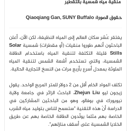
مُنقية مياه شمسية بالتقطير
حقوق الصورة: Qiaoqiang Gan, SUNY Buffalo
يفتقر عُشر سكان العالم إلى المياه النظيفة، لكن الآن، أعلن
الباحثون أنهم طوروا منقيات (أو مقطرات) شمسية
Solar
Stills
قليلة التكلفة لتنقية المياه باستخدام الطاقة
الشمسية، والتي تستخدم أشعة الشمس لتنقية المياه
الملوثة بمعدل أسرع بأربع مرات من النسخ التجارية الحالية.
تكلف المواد الخام أقل من 2 دولار للمتر المربع الواحد. يقول
زيجون ليو
Zhejun Liu
، الباحث الزائر في جامعة ولاية
نيويورك في بوفالو، وهو من الباحثين المشاركين في
الدراسة أنّ هذه التقنية "ستسمح للناس بتوليد مياه الشرب
الخاصة بهم مثلما يولِّدون الطاقة الخاصة بهم عن طريق
الخلايا الشمسية على أسقف منازلهم".