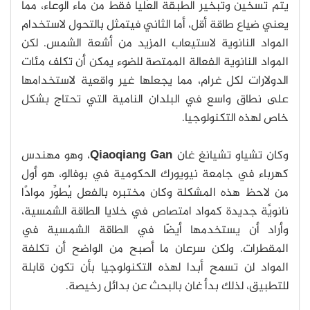
يتم تسخين وتبخير الطبقة العُليا فقط من ماء الوعاء، مما
يعني ضياع طاقة أقل، أما الثاني فيتمثل بالتحول لاستخدام
المواد النانوية لاستيعاب المزيد من أشعة الشمس. لكن
المواد النانوية الفعالة الممتصة للضوء يمكن أن تكلف مئات
الدولارات لكل غرام، مما يجعلها غير واقعية لاستخدامها
على نطاق واسع في البلدان النامية التي تحتاج بشكل
خاص لهذه التكنولوجيا.
وكان تشياو تشيانغ غان
Qiaoqiang Gan
، وهو مهندس
كهرباء في جامعة نيويورك الحكومية في بوفالو، هو أول
من لاحظ هذه المشكلة وكان مختبره بالفعل يُطوِّر موادًا
نانويَّة جديدة كمواد امتصاص في خلايا الطاقة الشمسية،
وأراد أن يستخدمها أيضّا في الطاقة الشمسية في
المقطرات. ولكن سرعان ما أصبح من الواضح أن تكلفة
المواد لن تسمح أبدا لهذه التكنولوجيا بأن تكون قابلة
للتطبيق، لذلك بدأ غان بالبحث عن بدائل رخيصة.