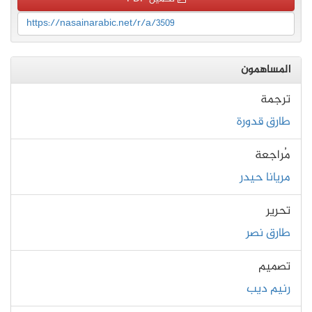
https://nasainarabic.net/r/a/3509
المساهمون
ترجمة
طارق قدورة
مُراجعة
مريانا حيدر
تحرير
طارق نصر
تصميم
رنيم ديب