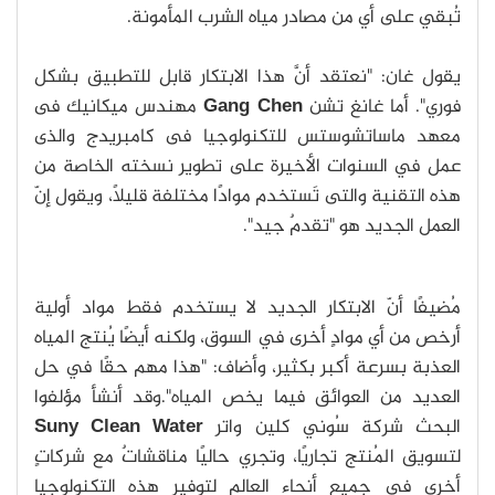
تُبقي على أي من مصادر مياه الشرب المأمونة.
يقول غان: "نعتقد أنَّ هذا الابتكار قابل للتطبيق بشكل
فوري". أما غانغ تشن
Gang Chen
مهندس ميكانيك فى
معهد ماساتشوستس للتكنولوجيا فى كامبريدج والذى
عمل في السنوات الأخيرة على تطوير نسخته الخاصة من
هذه التقنية والتى تَستخدم موادًا مختلفة قليلًا، ويقول إنّ
العمل الجديد هو "تقدمٌ جيد".
مُضيفًا أنّ الابتكار الجديد لا يستخدم فقط مواد أولية
أرخص من أي موادٍ أخرى في السوق، ولكنه أيضًا يُنتج المياه
العذبة بسرعة أكبر بكثير، وأضاف: "هذا مهم حقًا في حل
العديد من العوائق فيما يخص المياه".وقد أنشأ مؤلفوا
البحث شركة سُوني كلين واتر
Suny Clean Water
لتسويق المُنتج تجاريًا، وتجري حاليًا مناقشاتٌ مع شركاتٍ
أخرى في جميع أنحاء العالم لتوفير هذه التكنولوجيا