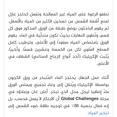
تطفو الرغوة على المياه غير المعالجة وتعمل كحاجز عازل
لمنع أشعة الشمس من تسخين الكثير من المياه بالأسفل.
ثم يقوم الباحثون بوضع طبقة من الورق المذكور فوق كل
قسم، وتُطوى النهايات بحيث تكون متدلِّية في الماء. يقوم
الورق بامتصاص المياه صعودًا إلى الأعلى، وترطيب كامل
السطح العُلوي لكل من الخمسة وعشرين قسمًا. وأخيرًا،
يُثَبت الإكريليك (أحد أنواع الزجاج الصناعي) الشفاف في
الأعلى.
أثناء عمل الجهاز، يُحتجز الماء المُتبخر من ورق الكربون
بواسطة الإكريليك ويُنقل إلى وعاء تجميع، ويمتص الورق
ماءً إضافيا ليحل محل الذي تبخر. أعلن غان وزملاؤه في
مجلة
Global Challenges
أن الابتكار لا يعمل فحسب، بل
إنه فعال بنسبة 88٪ في توجيه طاقة ضوء الشمس إلى
تبخير المياه
.