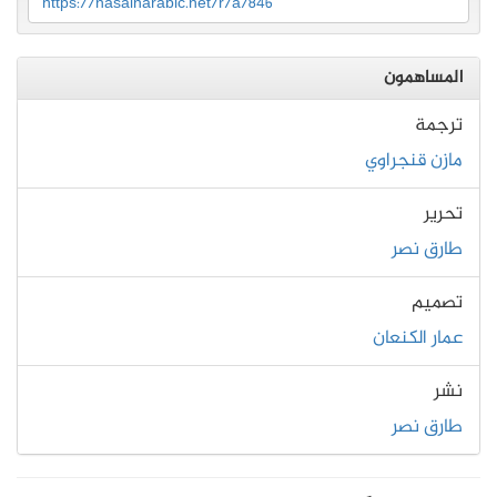
https://nasainarabic.net/r/a/846
المساهمون
ترجمة
مازن قنجراوي
تحرير
طارق نصر
تصميم
عمار الكنعان
نشر
طارق نصر