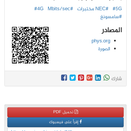
#5G
#NEC مختبرات
#Mbits/sec
#4G
#سامسونغ
المصادر
phys.org
الصورة
شارك
تحميل PDF
إقرأ على فيسبوك