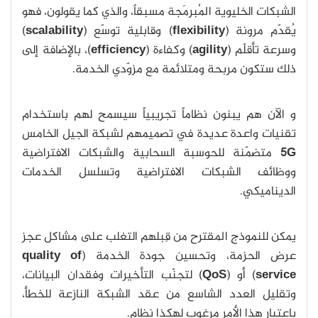
الشبكات الخليوية المُبرمَجة مسبقاً، والذي كما يقولون، فهو
يُقدّم مرونة (
flexibility
) وقابلية توسّع (
scalability
)
وسرعة تأقلّم (
agility
) وكفاءة (
efficiency
)، بالإضافة إلى
ذلك ستكون مربحة ومتلائمة مع مزوّدي الخدمة.
و الآن هم يبنون نظاماً تجريبياً سيسمح لهم باستخدام
تقنيات واعدة عديدة في تصميمهم لشبكة الجيل الخامس
G
5
متضمّنة للحوسبة السحابية والشبكات الافتراضية
ووظائف الشبكات الافتراضية وتسلسل الخدمات
الديناميكي.
يمكن للنموذج المقترح من قِبلهم التغلب على مشاكل عجز
عرض الحزمة، وتحسين جودة الخدمة (
of
quality
service
) أو (
QoS
) لتجنّب التأخيرات وفقدان البيانات،
وتقليل العدد الشاسع من عقد الشبكة النازعة للخطأ،
باعتبار هذا الأمر مرغوب لهكذا نظام.