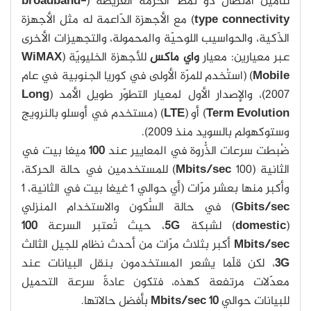
لتأمين الاتصال ذو نمط الحزمة العريضة (
broadband-
type connectivity
) مع الأجهزة الدّاعمة له مثل الأجهزة
الذّكية، والحواسيب اللوحيّة والمحمولة، والتجهيزات الأخرى
عبر معيارين: معيار
واي ماكس
للأجهزة الخليويّة (
WiMAX
Mobile
) (استُخدم للمرّة الأولى في كوريا الجنوبية في عام
2007)، والإصدار الأول لمعيار التطوّر طويل الأمد (
Long
Term Evolution
) أو (
LTE
) (مستخدم في أوسلو بالنرويج
وستوكهولم بالسويد منذ 2009).
ضُبطت سرعات الذُّروة في المعايير عند
100
ميغا بيت في
الثانية (100
Mbits/sec
) للمستخدمين في حالة الحركة،
وأكبر منها بعشر مرّات (أي حوالي 1 غيغا بيت في الثانية، 1
Gbits/sec
) في حالة السُّكون والاستخدام المنزلي
(
domestic
) لشبكة
G
5
، حيث تُعتبر السرعة
100
Mbits/sec
أكبر بثلاث مرّات من أحدث نظام للجيل الثالث
G
3
، لكن قلّما يشعر المستخدمون بنقل البيانات عند
معدّلات مرتفعة كهذه، فتكون عادةً سرعة التحميل
للبيانات حوالي
10
Mbits/sec
بأفضل حالاتها.