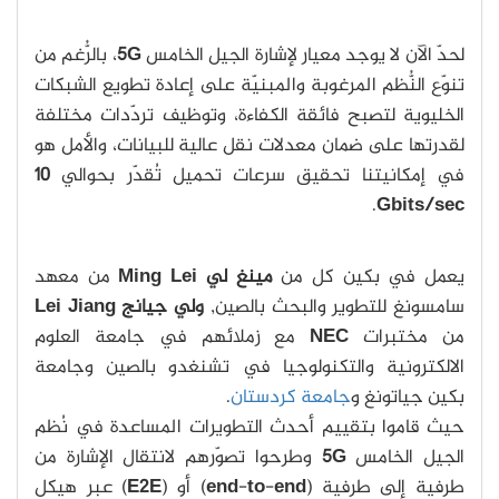
لحدّ الآن لا يوجد معيار لإشارة الجيل الخامس
G
5
، بالرُّغم من
تنوّع النُّظم المرغوبة والمبنيّة على إعادة تطويع الشبكات
الخليوية لتصبح فائقة الكفاءة، وتوظيف تردّدات مختلفة
لقدرتها على ضمان معدلات نقل عالية للبيانات، والأمل هو
في إمكانيتنا تحقيق سرعات تحميل تُقدّر بحوالي
10
.
Gbits/sec
يعمل في بكين كل من
مينغ لي
Ming Lei
من معهد
سامسونغ للتطوير والبحث بالصين,
ولي
جيانج
Jiang
Lei
من مختبرات
NEC
مع زملائهم في جامعة العلوم
الالكترونية والتكنولوجيا في تشنغدو بالصين وجامعة
بكين جياتونغ و
جامعة كردستان
.
حيث قاموا بتقييم أحدث التطويرات المساعدة في نُظم
الجيل الخامس
G
5
وطرحوا تصوّرهم لانتقال الإشارة من
طرفية إلى طرفية (
end
-
to
-
end
) أو (
E2E
) عبر هيكل