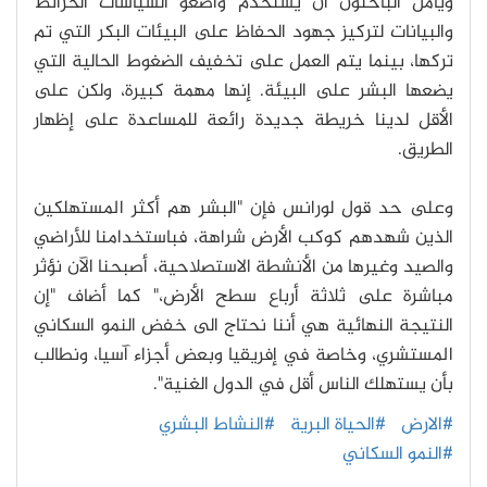
ويأمل الباحثون أن يستخدم واضعو السياسات الخرائط
والبيانات لتركيز جهود الحفاظ على البيئات البكر التي تم
تركها، بينما يتم العمل على تخفيف الضغوط الحالية التي
يضعها البشر على البيئة. إنها مهمة كبيرة، ولكن على
الأقل لدينا خريطة جديدة رائعة للمساعدة على إظهار
الطريق.
وعلى حد قول لورانس فإن "البشر هم أكثر المستهلكين
الذين شهدهم كوكب الأرض شراهة، فباستخدامنا للأراضي
والصيد وغيرها من الأنشطة الاستصلاحية، أصبحنا الآن نؤثر
مباشرة على ثلاثة أرباع سطح الأرض،" كما أضاف "إن
النتيجة النهائية هي أننا نحتاج الى خفض النمو السكاني
المستشري، وخاصة في إفريقيا وبعض أجزاء آسيا، ونطالب
بأن يستهلك الناس أقل في الدول الغنية".
#الارض
#الحياة البرية
#النشاط البشري
#النمو السكاني