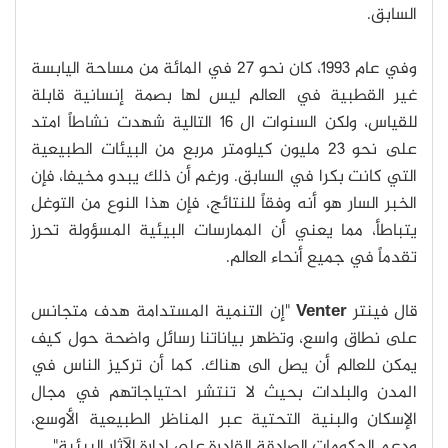
السابق.
وفي عام 1993، كان نحو 27 في المائة من مساحة اليابسة
غير القطبية في العالم ليس لها بصمة إنسانية قابلة
للقياس، ولكن السنوات ال 16 التالية شهدت نشاطاً امتد
على نحو 23 مليون كيلومتر مربع من البيئات الطبيعية
التي كانت بكرا في السابق. ورغم أن ذلك يبدو مخيفا، فإن
الخبر السار هو أنه وفقاً للنتائج، فإن هذا النوع من التوغل
يتباطأ، مما يعني أن الممارسات البيئية المسؤولة تحرز
تقدماً في جميع أنحاء العالم.
قال فينتر
Venter
"إن التنمية المستدامة هدف متجانس
على نطاق واسع، وتظهر بياناتنا رسائل واضحة حول كيف
يمكن للعالم أن يصل الى هناك. كما أن تركيز الناس في
المدن والبلدات بحيث لا تنتشر احتياجاتهم في مجال
الإسكان والبنية التحتية عبر المناظر الطبيعية الأوسع،
ودعم الحكومات الصادقة القادرة على إدارة الآثار البيئية".