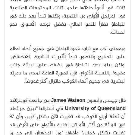
اختصاراً (
EKC
)، التي تشير الى أن الضغوط على البيئة
كانت في أسوأ حالاتها عندما كانت المجتمعات الصناعية
في المراحل الأولى من التنمية، ولكنها تبدأ بعد ذلك في
التباطؤ نظراً للنمو المالي بفضل توجه الأسواق نحو
الحداثة.
وبمعنى آخر، مع تزايد قدرة البلدان في جميع أنحاء العالم
على التصنيع والتطور، تبدأ تأثيرات البشرية بالانخفاض.
ولكن بينما يعد التباطؤ في الضغط علي البيئة جانب
مضيئ بالنسبة للأنواع، فإن الصورة العامة لمدى ما دمرته
البشرية في جميع أنحاء الكوكب ماتزال أكثر غموضاً.
قال جيمس واتسون
James Watson
من جامعة كوينزلاند
University of Queensland
في أستراليا "تبين خرائطنا
أن ثلاثة أرباع الكوكب قد تغيرت الآن بشكل كبير، وأن 97
في المائة من أكثر الأماكن الغنية بالأنواع على الأرض قد
تغيرت بشكل خطير،" وأضاف "من المدهش إلى حد ما