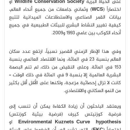
على الحياة البرية
Wildlife Conservation Society
او
اختصاراً (
WCS
) وثماني جامعات من جميع أنحاء العالم،
بيانات القمر الصناعي والاستطلاعات الميدانية لتتبع
كيفية تغيير النشاط البشري للبيئات الطبيعية في جميع
أنحاء الكوكب بين عامي 1993 و2009.
وفي هذا الإطار الزمني القصير نسبياً، ارتفع عدد سكان
العالم بنسبة 23 في المائة، ونما الاقتصاد العالمي بنسبة
153 في المائة. وعلى النقيض من ذلك، لم تنم البصمة
البشرية العالمية إلا بنسبة 9 في المائة في ذلك الوقت –
كانت لا تزال إحصائية مزعجة، ولكنها على الأقل أقل بكثير
من النمو السكاني والاقتصادي.
ويعتقد الباحثون أن زيادة الكفاءة يمكن أن تنسب إلى
فرضية كوزنيتس كيرف (فرضية بيئية كوزنتس)
Environmental Kuznets Curve hypothesis
او