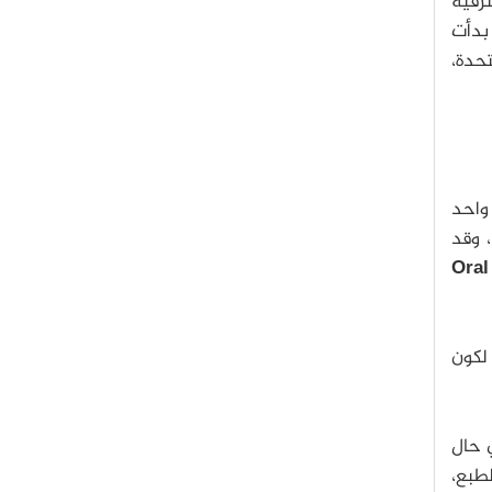
بدأت
ام 1993 في الولايات المتحدة،
 واحد
 وقد
Oral
 لكون
ي حال
طبع،