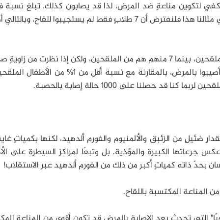
كفي لتكوين مناعةٍ ضد المرض، لذا قد يصابون كذلك. تبلغ نسبة فع
جرعتين من لقاح الحصبة ما يقارب نسبة 99%، وفي مثالنا هذا فلنفترض أن 7 طلابٍ فقط لم يستجيبوا للقاح، وب
بنظرةٍ سطحيةٍ سترى أن 5 فقط من المصابين غير ملقحين، بينما 7 منهم هم من الملقحين، ولكن إذا نظرت من زاو
ستدرك أن كل الأطفال غير الملقحين (100%) قد أصيبوا بالمرض، بالمقارنة مع نسبة أقل من 1% م
 قد حصلنا على 1000 حالة إصابة بالحصبة.
ٍ ضئيلٍ من الزئبق والألمنيوم والفورم ألدهيد، لكنها بكمياتٍ غاي
عكس جرعاتها الكبيرة والمؤذية. بل وتبعًا لمراكز السيطرة على ال
نسان بحدّ ذاته كمياتٍ أكبر من ذلك من الفورم ألدهيد عبر الاستقلاب!
من المناعة المكتسبة باللقاح.
ًا" التي تحدث بعد الإصابة بالمرض قد تكون أقوى من المناعة الم