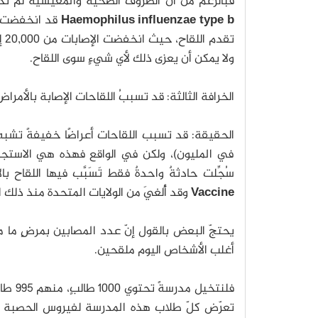
فبالرغم من أن الظروف الصحية والمعيشية لم تختلف كثيرًا منذ عام 1990، لكنّ نسبَ 
Haemophilus influenzae type b
قد انخفضت ب
ولا يمكن أن يعزى ذلك لأي شيءٍ سوى اللقاح.
الخرافة الثالثة: قد تسببُ اللقاحات الإصابة بالأمراض
الحقيقة: قد تسبب اللقاحات أعراضًا خفيفةً تشبه 
في المليون)، ولكن في الواقع فهذه هي الاستجا
سُجِّلت حادثةٌ واحدةٌ فقط تَسَبَّب فيها اللقا
Vaccine
وقد أُلغيَ من الولايات المتحدة منذ ذلك ا
يحتجّ البعض بالقول إنّ عدد المصابين بمرضٍ ما 
أغلب الأشخاص اليوم ملقحين.
فلنتخيل مدرسةً تحتوي 1000 طالبٍ، منهم 995 طالبًا ملقحًا بجرعتين ضد الحصبة
تعرّض كلّ طلاب هذه المدرسة لفيروس الحصبة و