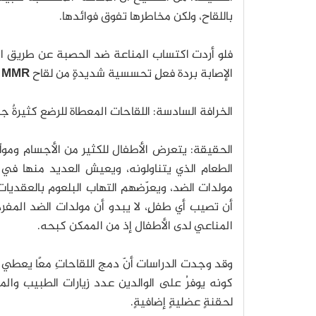
باللقاح، ولكن مخاطرها تفوق فوائدها.
الإصابة بردة فعلٍ تحسسية شديدةٍ من لقاح
MMR
الخرافة السادسة: اللقاحات المعطاة للرضع كثيرةٌ ج
الحقيقة: يتعرض الأطفال للكثير من الأجسام ومول
أن تصيب أي طفلٍ، لا يبدو أن مولدات الضد المف
المناعي لدى الأطفال إذ من الممكن كبحه.
وقد وجدت الدراسات أنّ دمج اللقاحاتِ معًا يعطي 
كونه يوفرُ على الوالدين عدد زيارات الطبيب وال
لحقنةٍ عضليةٍ إضافيةٍ.