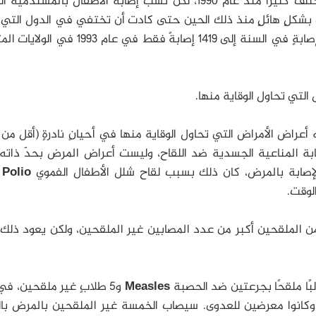
إصابة الأطفال بالمستدمية النزفية
شكلٍ هائلٍ منذ ذلك الحين حتى كادت أن تختفي في الدول التي 
تقدم اللقاح، حيث انخفضت الإصابات من 20,000 إصابةٍ في السنة إلى 1419 إصابةً فقط في ع
 التي تحاول الوقاية منها.
أعراض الأمراض التي تحاول الوقاية منها في أحيانٍ نادرةٍ (أقل من
بة المناعية الجسدية ضد اللقاح، وليست أعراض المرض بحدّ ذاته،
ح بالإصابة بالمرض، كان ذلك بسبب لقاح شلل الأطفال الفموي
 Polio
لوقت.
من الملقحين أكبر من عدد المصابين غير الملقحين، ولكن يعود ذلك
Measles
و5 طلابٍ غير ملقحين، ف
كانوا معرضين للعدوى. سيصاب الخمسة غير الملقحين بالمرض بال