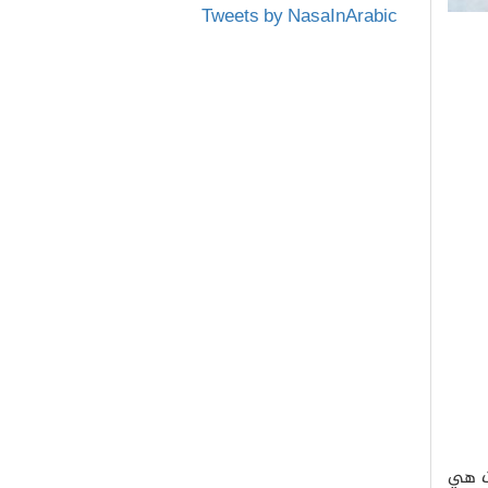
Tweets by NasaInArabic
ات هي