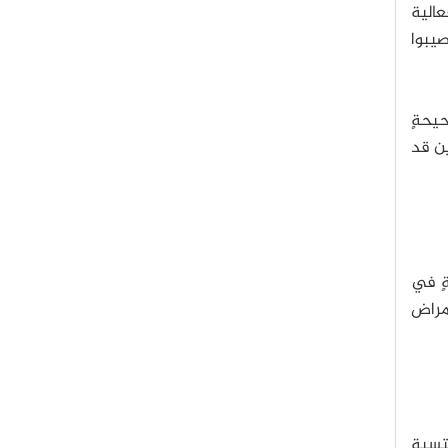
الية
التالي أصيبوا
يةٍ صحيحةٍ
ن الأطفال الملقحين قد
ةٍ في
أمراض
كتسبة