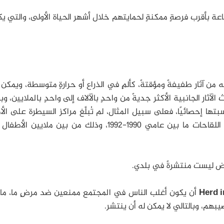
اعة بأقرب فرصةٍ ممكنةٍ لحمايتهم خلال أشهر الحياة الأولى، والتي ي
 من آثار طفيفةً ومؤقتةً، كألمٍ في الذراع أو حرارةٍ متوسطة، ويمكن 
الآثار الجانبية الأكثر جديةً من واحدٍ بالآلاف إلى واحدٍ بالملايين، و
ها إحصائيًا، فعلى سبيل المثال، لم تُبلَّغ مراكز السيطرة على ال
والوقاية منها إلا عن حالة وفاةٍ واحدةٍ ناجمةٍ عن اللقاحات ما بين عامي 1990-1992، وذلك من بين ملاي
راض ليست منتشرةً في بلدي.
Herd 
أن يكون أغلب الناس في المجتمع ممنعين ضد مرضٍ ما، ما 
صيبهم، وبالتالي لا يمكن له أن ينتشر.