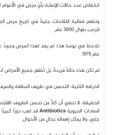
انخفاض عدد حالات الإصابةِ بأيّ مرضٍ في الأعوام ا
وتظهر فعالية اللقاحات جليةً في تاريخ مرض ال
للرعب طوال 3000 عام.
نلاحظ في يومنا هذا، لم يعد لهذا المرض وجودٌ ع
عام 1979.
لم تكن هذه حالةً فريدةً، بل تُظهِر جميع الأمراض ان
الخرافة الثانية: التحسن في ظروف النظافة والصرف
الحقيقة: لا ننفي أن كلًّا من تحسن الظروف الاقت
الصادات الحيوية
Antibiotics
قد لعب دورًا كبيرًا
جليّ، ولا يمكن إهماله بحالٍ من الأحوال.