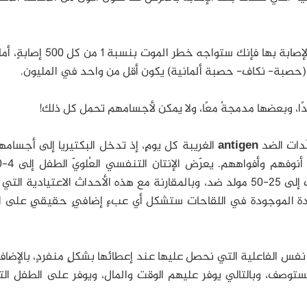
فلو أردت اكتساب المناعة ضد الحصبة عن طريق الإصابة بها فإنك ستواجه خطر 
(حصبة- نكاف- حصبة ألمانية) يكون أقل من واحد في المليون.
دًا، وبعضها مدمجةُ معًا، ولا يمكن لأجسامهم تحمل كل ذلك!
ّدات الضد
antigen
الغريبة كل يومٍ، إذ تدخل البكتيريا إلى أجسام
مولدات الضد، ويعرّضهم التهاب البلعوم بالعقديات إلى 25-50 مولد ضد، وبالمقارنة مع هذه الأحداث الاعتيادية
ردة الموجودة في اللقاحات ستشكل أي عبءٍ إضافيٍ حقيقيٍ على ال
نفس الفاعلية التي نحصل عليها عند إعطائها بشكلٍ منفردٍ، بالإضاف
مستوصف، وبالتالي يوفر عليهم الوقت والمال، ويوفر على الطفل ا