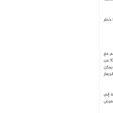
الموت بنسبة 1 من كل 500 إصابةٍ، أما خطر
هم مع
الطعام الذي يتناولونه، ويعيش العديد منها في أنوفهم وأفواههم. يعرّض الإنتان التنفسي العُلويّ الطفل إلى 4-10 من
 التي يمكن
جهاز
ة إلى
لتعرض