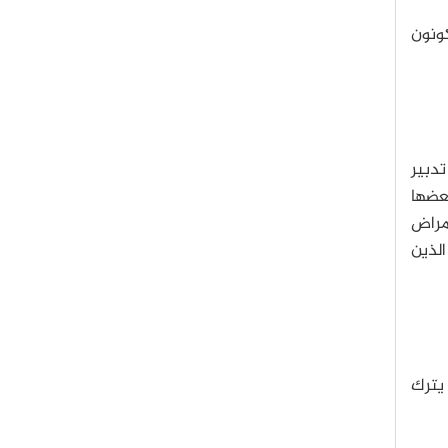
كونون
تدبير
بعضها
أمراض
ين الأطفال الذين
يترك