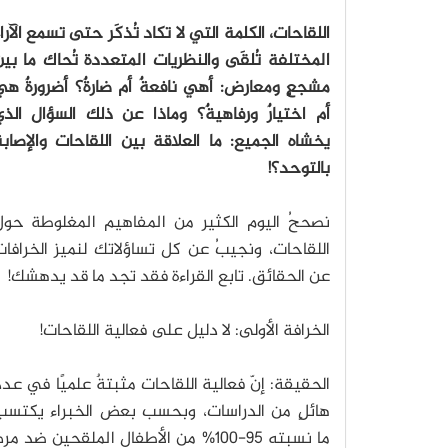
اللقاحات، الكلمة التي لا تكاد تُذكَر حتى تسمع الآرا
المختلفة تُلقَى والنظريات المتعددة تُحاك ما بي
مشجعٍ ومعارض: أهي نافعةٌ أم ضارةٌ؟ أضرورةٌ ه
أم اختيارٌ ورفاهيةٌ؟ وماذا عن ذلك السؤال الذ
يخشاه الجميع: ما العلاقة بين اللقاحات والإصاب
بالتوحد؟!
نصححُ اليوم الكثير من المفاهيم المغلوطة حول
اللقاحات، ونجيبُ عن كل تساؤلاتك لنميز الخرافا
عن الحقائق. تابع القراءة فقد تجد ما قد يدهشك!
الخرافة الأولى: لا دليل على فعالية اللقاحات!
الحقيقة: إنّ فعالية اللقاحات مثبتةٌ علميًا في عدد
هائلٍ من الدراسات، وبحسب بعض الخبراء يكتسب
ما نسبته 95-100% من الأطفال الملقح