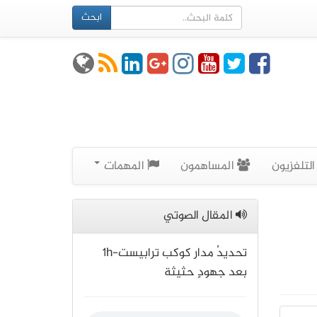
ابحث
لتلفزيون
المساهمون
المهمات
المقال الصوتي
تحديدُ مدار كوكب ترابيست-1h
بعد جهودٍ حثيثة