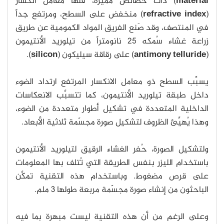
material
) ذات خصائص مميزة، فلها معامل انكسار
(
refractive index
) منخفض على السطح، ومرتفع جداً
في المنتصف، وقد صَنع الفريق المواد الكمومية عن طريق
زراعة غشاء سُمكه 25 نانومتراً من تيلوريد الأنتيمون
(
antimony telluride
) على رقاقة سيليكون (
silicon
).
يسبِّب السطح ذو معامل الانكسار المرتفع ارتداد الضوء
داخل طبقة تيلوريد الأنتيمون، كما تتسبَّب الانعكاسات
الداخلية المتعددة في تشكيل أطوار متعددة من الضوء،
وهذا يُهيِّئ الظروف لتشكيل صورة مجسّمة ثلاثية الأبعاد.
ولتشكيل الصورة، حُفر الغشاء الرقيق لتيلوريد الأنتيمون
باستخدام الليزر بنفس الطريقة التي تُتلف بها المعلومات
على قرص مضغوط. وباستخدام هذه التقنية تمكَّن
الباحثون من إنشاء صورة مجسّمة مربعة طولها 3 ملم.
وعلى الرغم من أن هذه التقنية ليست مبهرة بما فيه