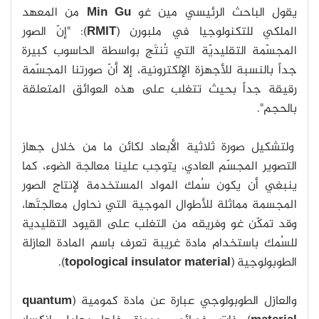
يقول الباحث الرئيسي مين غو
Min Gu
من المعهد
الملكي للتكنولوجيا في ملبورن (
RMIT
): "إنّ الصور
المجسّمة التقليديّة التي تُنتَج بواسطة الحاسوب كبيرة
جداً بالنسبة للأجهزة الإلكترونية، إلا أنّ صورتنا المجسّمة
رقيقة جداً بحيث تتغلب على هذه العوائق المتعلقة
بالحجم".
ولتشكيل صورة ثلاثية الأبعاد لكائن ما من خلال جهاز
التصوير المجسّم العادي، يتوجب علينا معالجة الضوء، كما
ينبغي أن يكون سُمك المواد المستخدمة لإنتاج الصور
المجسمة مماثلة للأطوال الموجية التي نحاول معالجتَها،
وقد تمكّن غو وفريقه من التغلب على القيود التقليدية
للسُمك باستخدام مادة غريبة تعرف باسم المادة العازلة
الطوبولوجية (
topological insulator material
).
والعازل الطوبولوجي عبارة عن مادة كمومية (
quantum