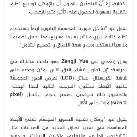
الكفاية، إلا أنّ الباحثين يقولون أن بالإمكان توسيع نطاق
التقنية بسهولة للحصول على تأثير مثير للإعجاب.
يقول غو: "تُشكَّل صورتنا المجسمة النانوية أيضاً باستخدام
نظام كتابة ليزري مباشر بسيط وسريع، مما يجعل تصميمنا
مناسباً للاستخدامات واسعة النطاق والتصنيع الشامل".
وقال زنغجي يوي
Zengji Yue
وهو باحث مشارك في
الدراسة: "إن تطوير غشاء رقيق قاسٍ يمكن وضعه على
شاشة الكريستال السائل (
LCD
) لعرض الصور المجمسّة
ثلاثية الأبعاد ستكون المرحلة التالية لهذا البحث"،
ولتحقيق ذلك سيتعيَّن تصغير حجم البكسل (
pixel
10) مرات على الأقل.
size
يقول غو: "بإمكان تقنية التصوير المجسّم ثلاثي الأبعاد
المساهمة في تغيير نطاق العديد من الصناعات مثل
التشخيص الطبي، والتعليم، وتخزين البيانات، والدفاع،