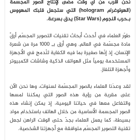
نحن أقرب من أي وقت مضى لإنتاج الصور المجسمة
(الهولوغرام hologram) التي ستجعل قلبك المهووس
بـحرب النجوم (Star Wars) يدق بسرعة.
طوّر العلماء في أحدث أبحاث تقنيات التصوير المجسّم أرقَّ
مادة مجسّمة في العالم. وهي أرق بـِ 1000 مرة من شعرة
الإنسان، إذ إنّها صغيرة بما فيه الكفاية لتُدمج في الأجهزة
المستخدمة يومياً مثل الهواتف الذكية وشاشات الكمبيوتر
وأجهزة التلفاز.
لقد وعدَنا العلماء بالصور المجسّمة لسنوات، وها نحن الآن
على مقربة من رؤية هذه الصور التي يمكننا لمسها
والتفاعل معها في حياتنا اليومية، إذ يمكن إنشاء هذه
الصور المجسمة الأساسية من خلال الهاتف باستخدام مواد
بسيطة، كما يعمل العلماء بجدّ حتى الوقت الراهن لجعل
تقنية التصوير المجسّم متوافقة مع أجهزتنا الشخصية.