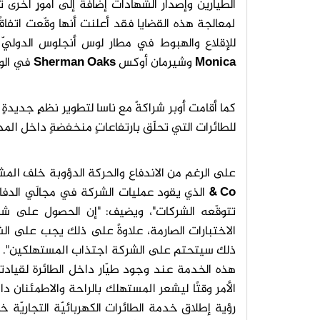
الطيّارين وإصدار الشهادات إضافةً إلى أمورٍ أخرى
لمعالجة هذه القضايا فقد أعلنت أنها وقّعت اتفاق
للإقلاع والهبوط في مطار لوس أنجلوس الدوليّ 
Monica
وشيرمان أوكس
Sherman Oaks
في الوقت
كما أقامت أوبر شراكةً مع ناسا لتطوير نظمٍ جديدةٍ
للطائرات التي تحلّق بارتفاعاتٍ منخفضةٍ داخل المد
على الرغم من الاندفاع والحركة الدؤوبة خلف الم
Co
&
الذي يقود عمليات الشركة في مجالَي الدفاع
تتوقّعه الشركات"، ويضيف: "إن الحصول على شهادة
الاختبارات الصارمة، علاوةً على ذلك يجب على الشرك
ذلك سيتحتم على الشركة اجتذاب المستهلكين". ويرد
هذه الخدمة عند وجود طيّار داخل الطائرة لقيادته
الأمر وقتًا ليشعر المستهلك بالراحة والاطمئنان د
رؤية إطلاق خدمة الطائرات الكهربائيّة التجاريّة 