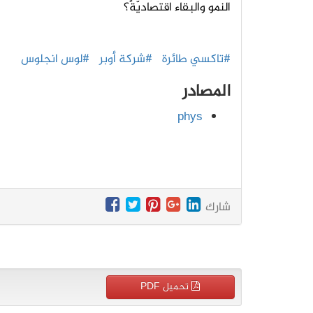
النمو والبقاء اقتصاديّةً؟
#تاكسي طائرة
#شركة أوبر
#لوس انجلوس
المصادر
phys
شارك
تحميل PDF