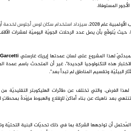
لأجور المستوفاة.
ولمبية عام 2028،
سيزداد استخدام سكان لوس أجلوس لخدمة أوبر
حيث يُتوقَّع بأن يصل عدد الرحلات الجويّة اليوميّة لعشرات الآلا
بدئيّ لهذا المشروع على لسان عمدتها إيريك غارستي
 Garcetti
اختبار هذه التكنولوجيا الجديدة"، غير أن المتحدث باسم عمدة ال
ثار البيئيّة وتقسيم المناطق لم تبدأ بعد".
ا لهذا الغرض، والتي تختلف عن طائرات الهليكوبتر التقليديّة من
تنتهي بعد ناهيك عن بناء أماكنَ للإقلاع والهبوط مزوّدةً بمحطاتٍ
المُحتمل أن تواجهها الشركة بما في ذلك تحديّات البنية التحتيّة و