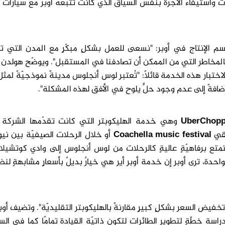
ات واستيفاء الأجرة بنفس السياق الذي كانت تتّبعه أوبر مع سيارات ا
م الإنتاج في أوبر: "نسعى للعمل بشكلٍ مبكّرٍ مع المدن التي تو
 بالمخاطر التي من الممكن أن تصادفنا في المستقبل". ويوضّح هولد
تبار هذه الخدمة قائلًا: "تُعتبر لوس أنجلوس مدينةً نموذجيّةً لمث
 إضافةً إلى عدم وجود حلٍّ يلوح في الأفق لهذه المشكلة".
UberChopp
وهي خدمة الهليكوبتر التي كانت تقدّمها الشركة 
يقي
music festival
Coachella
أو خلال الرحلات الصيفيّة بين ني
متع برفاهيّةٍ عاليةٍ كالرحلات من لوس أنجلوس إلى وادي كوتشيلا
 منها نحو 4170 دولار للرحلة الواحدة، ترى أوبر إن خدمة أوبر أير هي خيارٌ بديلٌ بأسعارٍ مشابهةٍ ل
خفيض السعر بشكلٍ كبيرٍ مقارنةً بالهليكوبتر التقليديّة". وتضيف أو
سة خطّةٍ لتطوير الطائرات لتكون ذاتيّة القيادة تمامًا كما في الس