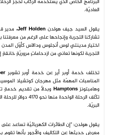
البرنامج الخاصّ الذي يستخدمه الركّاب لحجز الرحل
العاديّة.
يقول السيد جيف هولدن
Jeff Holden،
مدير قس
تشاركنا التجربة وإنجاحها على الرغم من معرفتنا
اختيار مدينتي لوس أنجلوس ودالاس كأوّل المدن لاخ
التجربة لكونها تعاني من ازدحاماتٍ مروريّةٍ خانقةٍ
تختلف خدمة أوبر أير عن خدمة أوبر تشوبر
er
المناسبات المهمّة مثل مهرجان كوتشيلا الموس
وهامبتونز
Hamptons
وبدلًا من تقديم خدمةٍ تت
تكّلف الرحلة الواحدة
البريّة.
يقول هولدن: "إن الطائرات الكهربائيّة تساعد على ت
معرض حديثها عن التكاليف والأجور بأنها تقوم بدرا