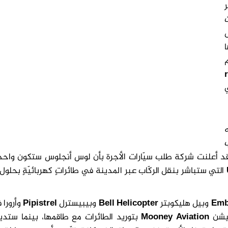
ل
ا
ن ثم
ب
وقد أعلنت شركة طلب سيّارات الأجرة بأن لوس أنجلوس ستكون واحدة
التي ستباشر بنقل الركّاب عبر المدينة في طائراتٍ كهربائيّةٍ بحلول 
Emb
وبيل هليكوبتر
Bell Helicopter
وبيبيسترل
Pipistrel
وأرورا 
يشن
Mooney
Aviation
بتوريد الطائرات مع طاقمها، بينما ستدير