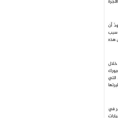
لأجرة
دّ أن
ن سبب
ل هذه
خلال
ويورك
 التي
نظيرتها
بر في
يارات