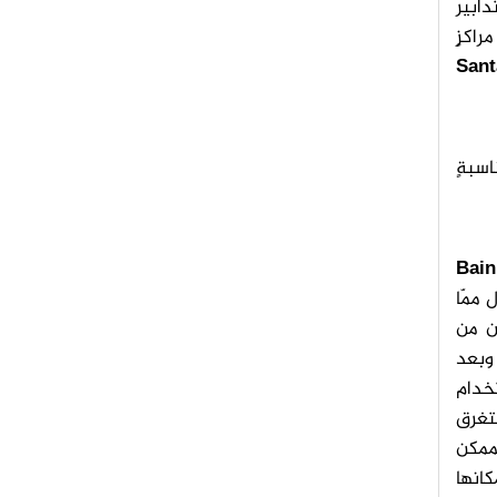
دابير
مراكزٍ
Sant
اسبةٍ
Bain
 ممّا
ين من
 وبعد
تخدام
ستغرق
لممكن
كانها