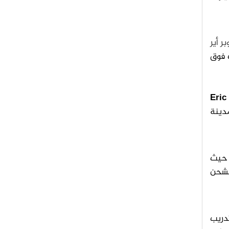
 أير
ف فوق
Eric
مدينة
 حيث
 لشحن
تدريب