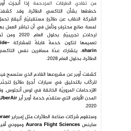
من تفادي الطرقات المزدحمة
إذا أنجزت أوبر
خططها بشأن التاكسي الطائرة. وقد كشفت
الشركة النقاب عن طائرةٍ مستقبليّةٍ أنيقةٍ تحم
لمسة صانعٍ محترفٍ وتأمل في أن تباشر العمل به
لرحلاتٍ تجريبيّةٍ بحلول العام 2020 وم
تعميمها لتكون خدمةً قابلةً للمشاركة
ride-
sharin
، يتشارك عدّة مسافرين نفس التاكسي
الطائرة، بحلول العام 2028.
كشفت أوبر عن مشروعها القادم الذي ستسمح فيه
للركّاب بالتحليق في سيارات أجرةٍ طائرةٍ لتجنّ
الازدحامات المروريّة الخانقة في لوس أنجلوس. 
المدن الأولى التي ستقدّم خدمة أوبر أير
UberAir
2020.
وستقوم شركات صناعة الطائرات مثل إمبراير
raer
ساينس
Aurora Flight Sciences
ومووني أفي