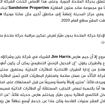
 تتعلّق بحركة الملاحة الجويّة. وعلى هذا الأساس اتّخذت الشركة الت
ًا مع مجموعة ساند ستون العقاريّة
Sandstone Properties
لبناء 
وفي مركز المدينة إضافةً إلى مناطقَ أخرى مثل سانتا مونيكا
a
 المقرّر مطلع العام 2020.
 لإدارة حركة الملاحة بدون طيّار لغرض تمكين مراقبة حركة ملاحةٍ من
ن.
شروع إلا أن جيم هارس
Jim Harris
الشريك في شركة باين وشركاؤه
 والطيران يقول: "إن الجدول الزمنيّ التنظيميّ يمكن أن يكون أطول
ٍ من إدارة الطيران الاتحاديّة للطائرات التجاريّة يستغرق سنت
ة التأكُّد من ضمان سلامة واستقرار البطاريّات التي تُسيّر الطائرة
ف قائلًا: "سترى إقبالًا واسعًا وسريعًا من قِبل المستهلك على اس
ا أمّا بالنسبة لبعض التجارب المستقلّة أي الطائرات الذاتيّة فسي
اخل التاكسي الطائرة بدون طيّار. ويختتم هارس حديثه قائلًا: "من ا
خلال العشر سنوات القادمة ولكن ماذا عن خدمةٍ أوسع نطاقاً! هل بإم