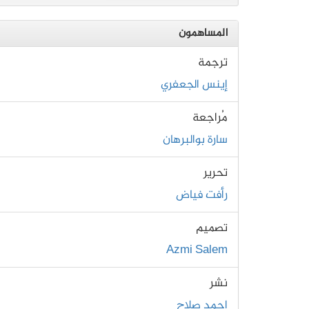
المساهمون
ترجمة
إينس الجعفري
مُراجعة
سارة بوالبرهان
تحرير
رأفت فياض
تصميم
Azmi Salem
نشر
احمد صلاح