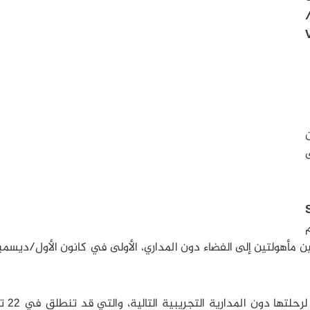
ول/
Virgin
ى
ين مأهولتين إلى الفضاء دون المداري، الأولى في كانون الأول/ديسمب
تستعد شركة فيرجن غالاكتيك 