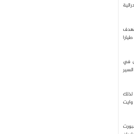
رالية
ن تهدف
طيارا
ن في
السير
لرحلة، لذلك
 وايت
بورت