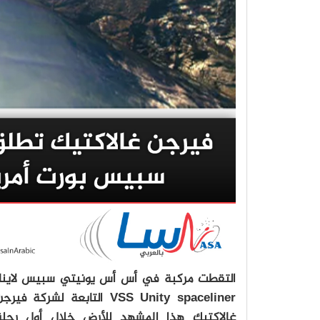
التقطت مركبة في أس أس يونيتي سبيس لاينار
VSS Unity spaceliner التابعة لشركة فيرج
غالاكتيك هذا المشهد للأرض خلال أول رحلة