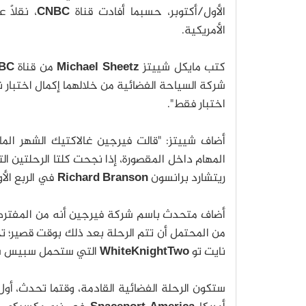
الأول/أكتوبر، حسبما أفادت قناة
CNBC
، نقلًا 
الأمريكية.
كتب مايكل شييتز
Michael Sheetz
من قناة
BC
شركة السياحة الفضائية من خلالهما إكمال اختبار
اختبار فقط".
أضاف شييتز: "قالت فيرجين غالاكتيك الشهر الم
المهام داخل المقصورة، إذا نجحت كلتا الرحلتين ا
ريتشارد برانسون
Richard Branson
في الربع الأول م
من المحتمل أن تتم الرحلة بعد ذلك بوقت قصير؛ تخ
نايت تو
WhiteKnightTwo
التي ستحمل سبيس شيب-تو على مت
ستكون الرحلة الفضائية القادمة، وقتما تحدث، أ