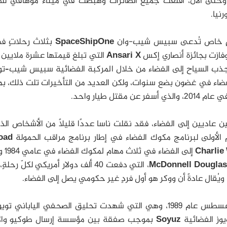
تى الآن، أقلعت جميع الطائرات وهبطت في ميناء موهافي للط
نيا.
SpaceShipOne
بثلاث رحلاتٍ فض
فازت بجائزة أنصاري إكس
Ansari X
التي تبلغ قيمتها عشرة ملايين د
ب السياح إلى الفضاء من خلال المركبة الفضائية سبيس شيب–تو
لفضاء في غضون بضع سنوات، ولكن العديد من التأخيرات تلت ذلك، ب
ل طيار واحد.
عاديين إلى الفضاء، فقد نقلت ناسا عددًا قليلًا من الأشخاص الذ
م الأولى لبرنامج مكوك الفضاء في إطار برنامج مراقب الحمولة
oad
Charlie
McDonnell Douglas
، التي دفعت 40 ألف دولار أمريكي لكلّ رحل
حدثت أوّل رحلةٍ فضائيةٍ تجاريةٍ دوليةٍ في آب/أغسطس عام 1989، وهي التي شهدت تحليق الصحفي اليابان
وز الفضائية
Soyuz
بموجب صفقة بين مؤسسة إرسال طوكيو والا