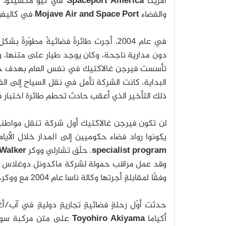
أمريكا
Spaceport America
في نيو مكسيكو، وح
والفضاء
Mojave Air and Space Port
في كاليفور
في عام 2004، أجرت طائرةٌ فضائيةٌ مطوّرةٌ بشكلٍ خاص تُدعى سبيس شيب-وان
دون مدارية ناجحة، وكان يوجد طيار على متنها، و
تأسست فيرجن غالاكتيك في نفس العام بهدف جذ
البداية، كانت الشركة تأمل في نقل السياح إلى ا
ذلك التأخير الذي أعقب حادث تحطم طائرة اختبار في عام 2014، والذي أسفر عن مقت
لن تكون فيرجن غالاكتيك أول شركة تنقل مواطنين 
يكونوا رواد فضاء حكوميين إلى المدار خلال الأيا
specialist program
. حلّق تشارلي ووكر
 Walker
وقد عمل مراقب حمولة لشركة ماكدونل دوغلاس
وفقًا لمقابلةٍ أجرتها وكالة ناسا عام 2004 مع ووكر، ويُقال عادةً أن ووكر هو أول فردٍ غير حكومي يصل إلى الفضاء.
أكياما
Toyohiro Akiyama
على متن مركبة سوي