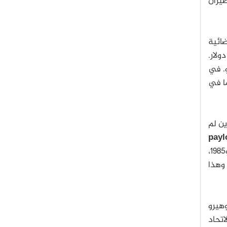
يران
ائية
ولار.
. في
ما في
ين لم
payl
إلى الفضاء في ثلاث مهام لمكوك الفضاء في عامي 1984 و1985،
ةٍ، وهذا
ي تويوهيرو
تحاد