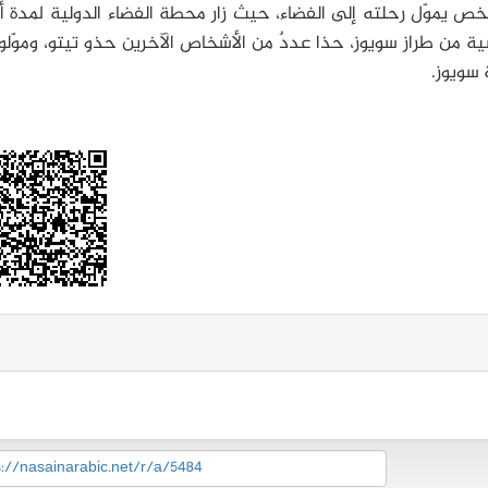
 يموّل رحلته إلى الفضاء، حيث زار محطة الفضاء الدولية لمدة أ
 فضائية روسية من طراز سويوز، حذا عددٌ من الأشخاص الآخرين حذو تيتو، وموّلوا
سويوز.
s://nasainarabic.net/r/a/5484