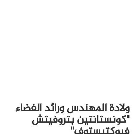
ولادة المهندس ورائد الفضاء
"كونستانتين بتروفيتش
فيوكتيستوف"