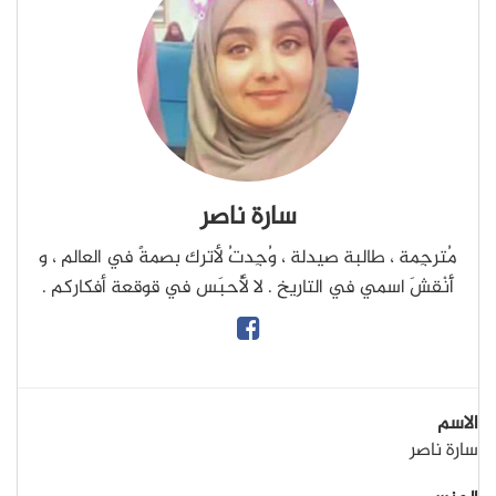
سارة ناصر
مُترجِمة ، طالبة صيدلة ، وُجِدتُ لأترك بصمةً في العالم ، و
أَنْقشَ اسمي في التاريخ . لا لأُحبَس في قوقعة أفكاركم .
الاسم
سارة ناصر