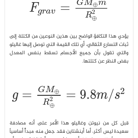
G
M
m
=
⊕
F
F
g
r
a
v
=
G
M
⊕
m
R
⊕
2
g
r
a
v
2
R
⊕
يؤدي هذا التكافؤ الواضح بين هذين النوعين من الكتلة إلى
ثبات التسارع الثقالي، أي تلك القيمة التي توصل إليها غاليلو
والتي تقول بأن جميع الأجسام تسقط بنفس المعدل
بغض النظر عن كتلتها.
2
G
M
=
=
9.8
/
⊕
g
m
s
g
=
G
M
⊕
R
⊕
2
=
9.8
m
/
s
2
2
R
⊕
قبل كل من نيوتن وغاليلو هذا الأمر على أنه مصادفة
سعيدة ليس أكثر، أما أينشتاين فقد جعل منه مبدأً أساسياً