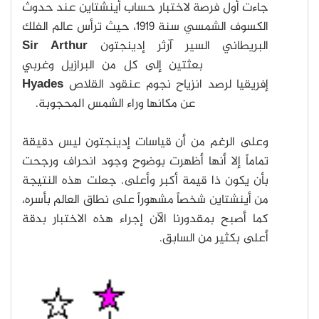
جاءت أول فرصة لاختبار حساب أينشتاين عند حدوث
الكسوف الشمسي سنة 1919، حيث ترأس عالم الفلك
البريطاني السير آرثر إدينجتون
Sir Arthur
Eddington
بعثتين إلى كل من البرازيل وغربي
إفريقيا لرصد انزياح نجوم عنقود القلاص
Hyades
cluster stars
عن مكانها وراء الشمس المحجوبة.
وعلى الرغم من أن قياسات إدينجتون ليس دقيقة
تماماً إلا أنها أظهرت بوضوح وجود انحراف ورجحت
بأن يكون ذا قيمة أكبر وأعلى. جعلت هذه النتيجة
من أينشتاين شخصاً مشهوراً على نطاق العالم بأسره،
كما أصبح بمقدورنا الآن إجراء هذه الاختبار بدقة
أعلى بكثير من السابق.