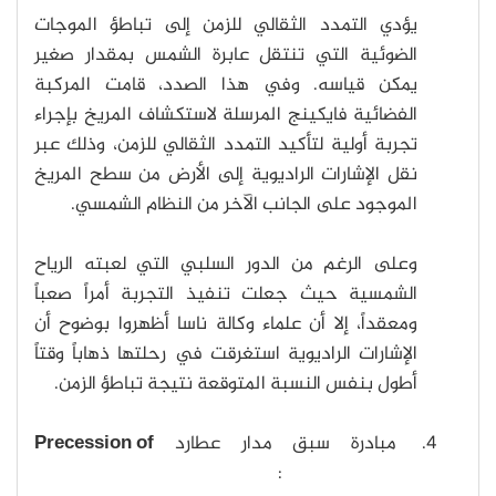
يؤدي التمدد الثقالي للزمن إلى تباطؤ الموجات
الضوئية التي تنتقل عابرة الشمس بمقدار صغير
يمكن قياسه. وفي هذا الصدد، قامت المركبة
الفضائية فايكينج المرسلة لاستكشاف المريخ بإجراء
تجربة أولية لتأكيد التمدد الثقالي للزمن، وذلك عبر
نقل الإشارات الراديوية إلى الأرض من سطح المريخ
الموجود على الجانب الآخر من النظام الشمسي.
وعلى الرغم من الدور السلبي التي لعبته الرياح
الشمسية حيث جعلت تنفيذ التجربة أمراً صعباً
ومعقداً، إلا أن علماء وكالة ناسا أظهروا بوضوح أن
الإشارات الراديوية استغرقت في رحلتها ذهاباً وقتاً
أطول بنفس النسبة المتوقعة نتيجة تباطؤ الزمن.
مبادرة سبق مدار عطارد
Precession of
:
Mercury's Orbit