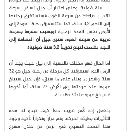
بعثة فضائية إلى نجم الدبران والذي يبعد عنا حوالي
32 سنة ضوئية. وعلى اعتبار أن جيل تسافر بسرعة
تقدر بـ 99,5% من سرعة الضوء، فستستغرق رحلتها
إلى النجم 3,2 سنة، كما ستتسغرق رحلة العودة إلى
الأرض نفس المدة الزمنية (
وبسبب سفرها بسرعة
قريبة من سرعة الضوء، سترى جيل أن المسافة إلى
النجم تقلصت لتبلغ تقريباً 3,2 سنة ضوئية
).
أما الحال فهو مختلف بالنسبة إلى بيل حيث يجد أن
الزمن الذي استغرقته كل مرحلة من رحلة جيل هو 32
سنة وشهران. وبناء على ما سبق، فإن جيل سيبلغ
عمرها عند عودتها إلى الأرض 27 سنة، أما أخوها
فسيبلغ عمره عندئذ 85 سنة.
بالفعل إنه لأمر غريب حقاً كيف تبدو لنا هذه
التأثيرات بطيئة الحركة، وتم مراراً وتكراراً تأكيد وجود
هذا التمدد النسبي في الزمن من خلال مسرع