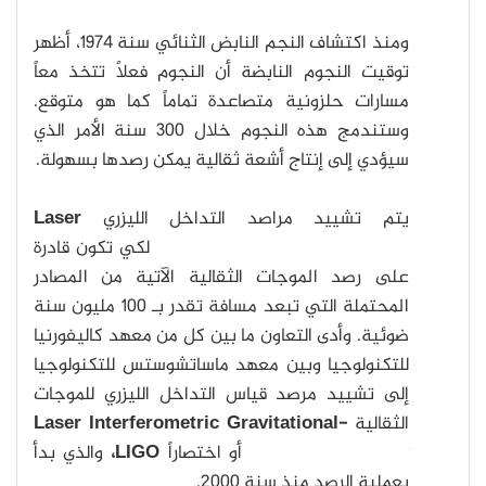
ومنذ اكتشاف النجم النابض الثنائي سنة 1974، أظهر
توقيت النجوم النابضة أن النجوم فعلاً تتخذ معاً
مسارات حلزونية متصاعدة تماماً كما هو متوقع.
وستندمج هذه النجوم خلال 300 سنة الأمر الذي
سيؤدي إلى إنتاج أشعة ثقالية يمكن رصدها بسهولة.
يتم تشييد مراصد التداخل الليزري
Laser
Interferometer Observatories
لكي تكون قادرة
على رصد الموجات الثقالية الآتية من المصادر
المحتملة التي تبعد مسافة تقدر بـ 100 مليون سنة
ضوئية. وأدى التعاون ما بين كل من معهد كاليفورنيا
للتكنولوجيا وبين معهد ماساتشوستس للتكنولوجيا
إلى تشييد مرصد قياس التداخل الليزري للموجات
الثقالية
Laser Interferometric Gravitational-
Wave Observatory
أو اختصاراً
LIGO،
والذي بدأ
بعملية الرصد منذ سنة 2000.