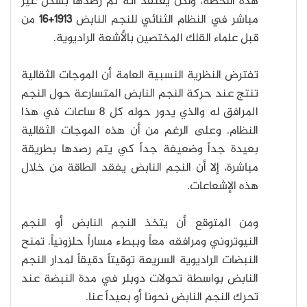
هذه اللحظة، ولكن يعتقد أنه تم رصدها بشكل غير
مباشر في النظام الثنائي للنجم النابض
1913+16
من
قبل علماء القلك المختصين بالأشعة الراديوية.
تفترض النظرية النسبية العامة أن الموجات الثقالية
تنتج عند حركة النجم النابض المتسارعة حول النجم
المرافق له والذي يدور حوله كل 8 ساعات في هذا
النظام. وعلى الرغم من أن هذه الموجات الثقالية
بعيدة جداً وضعيفة جداً كي يتم رصدها بطريقة
مباشرة، إلا أن النجم النابض يفقد الطاقة من خلال
هذه الإشعاعات.
ومن المتوقع أن يتخذ النجم النابض أو النجم
النيوتروني ومرافقه معاً وببطء مساراً حلزونياً. تمنح
النبضات الراديوية السريعة توقيتاً دقيقاً لمدار النجم
النابض بواسطة تحولات دوبلر في مدة النبضة عند
تحرك النجم النابض نحونا أو بعيداً عنا.