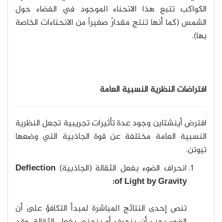
الكواكب تتبع هذا الانحناء الموجود في الفضاء حول
الشمس (كما أنها تنتج مقدارً صغيراً من الانحناءات الخاصة
بها).
افتراضات النظرية النسبية العامة
افترض أينشتاين وجود عدة تأثيرات تجريبية تجعل النظرية
النسبية العامة مختلفة عن قوة الجاذبية التي وضعها
تيوتن.
انحراف الضوء بفعل الثقالة (الجاذبية)
Deflection
of Light by Gravity:
تنص إحدى النتائج المباشرة لمبدأ التكافؤ على أن
الضوء يجب أن ينحرف أو ينحني بفعل الثقالة، وقد