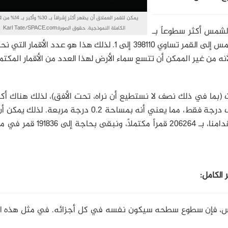
يمكن للقمر العملاق أن يظهر أكثر إشراقاً ب
الكاملة النموذجية. حقوق الصورة:Karl Tate/SPACE.com
 بقوة سطوع (-12.7)، بينما الشمس أكثر سطوعاً بـ
(14) مرة، فيبلغ سطوعها (-26.7). نسبة سطوع الشمس إلى القمر تساوي 398110 إلى 1. لذلك هذا هو عدد الأق
من غير الممكن أن تتسع سماء الأرض لهذا العدد من الأقمار المكتمل
 جميع الاتجاهات (بما في ذلك نصف لا نستطيع أن نراه، تحت الأفق)، لذلك هناك أ
41200 درجة مربعة في السماء. مقياس القمر نصف درجة فقط، مما يعني أنه بمساحة 0.2 درجة مربعة.
السماء كلها، بما في ذلك النصف الذي يقع تحت أقدامنا، بـ 206264 قمراً مكتملاً
ملمس، فإن سطوع سطحه سيكون نفسه في كل أجزائه. في مثل هذه الح