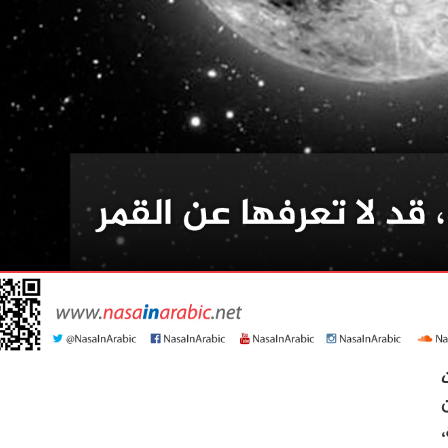
 NOAO ذات
ن