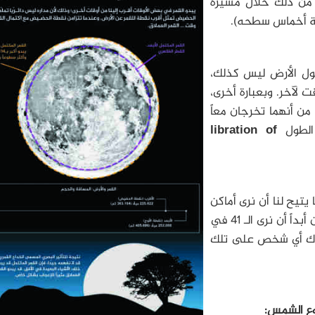
 من ذلك خلال مسيره
ول الأرض ليس كذلك،
لآخر. وبعبارة أخرى،
من أنهما تخرجان معاً
 الطول
libration of
 يتيح لنا أن نرى أماكن
أبعد (من حيث خط الطول) حول كل حافة. لا يمكن أبداً أن نرى الـ 41 في
هناك أي شخص على تلك