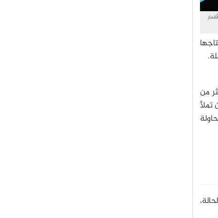
ـ 30% وأكبر بـ 14% من الأقمار
مار التي نحتاجها
ة.
كثر من
 لذلك يمكن أن تملأ
، ونبقى بحاجة إلى 191836 قمر في محاولة
الة،