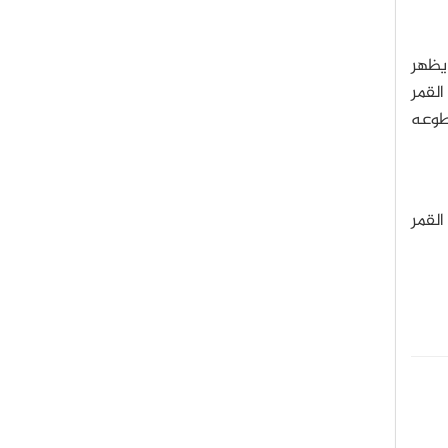
 يظهر
القمر
 يظهر في الربع الأول ساطعاً بنسبة 1 إلى 11 من سطوعه
القمر