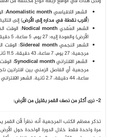
ولكن هناك في الواقع أربعة أنواع مختلفة من الأش
الشهر اللاقياسي
Anomalistic month
: ا
(
أقرب نقطة في مداره إلى الأرض
) إلى التالية: 27 يوم، 13 ساعة، 18 دقيقة، 37.4 
الشهر العُقدي
Nodical month
: الوقت ال
الأرض) والعودة إليه: 27 يوم، 5 ساعة، 5 دقيقة، 35.9 ثانية
الشهر النجمي
Sidereal month
: الوقت ا
مرجعية: 27 يوم، 7 ساعة، 43 دقيقة، 11.5 ثانية.
الشهر الاقتراني
Synodical month
: الوقت
ساعة، 44 دقيقة، 2.7 ثانية. الشهر الاقتراني هو أساس العديد من التقاويم اليوم، ويستخدم لتقسيم السنة.
2- نرى أكثر من نصف القمر بقليل من الأرض:
تذكر معظم الكتب المرجعية أنه نظراً لأن القمر ي
مرة واحدة فقط خلال الدورة الواحدة حول الأرض، 