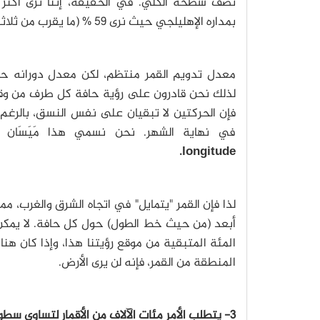
نصف سطحه الكلّي. في الحقيقة، إننا نرى أكثر
بمداره الإهليلجي حيث نرى 59 % (ما يقرب من ثلاثة أخماس سطحه).
معدل تدويم القمر منتظم، لكن معدل دورانه ح
لذلك نحن قادرون على رؤية حافة كل طرف من وقت 
فإن الحركتين لا تبقيان على نفس النسق، بالرغم 
في نهاية الشهر. نحن نسمي هذا مَيَسَان
longitude.
لذا فإن القمر "يتمايل" في اتجاه الشرق والغرب، مما
المئة المتبقية من موقع رؤيتنا هذا، وإذا كان 
المنطقة من القمر، فإنه لن يرى الأرض.
3- يتطلب الأمر مئات الآلاف من الأقمار لتساوي سطوع الشمس: