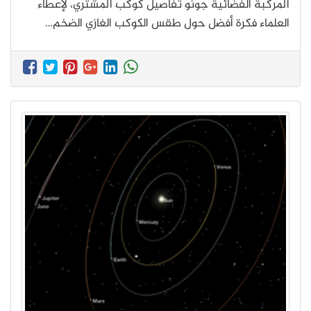
المركبة الفضائية جونو تفاصيل كوكب المشتري، لإعطاء
العلماء فكرة أفضل حول طقس الكوكب الغازي الضخم…