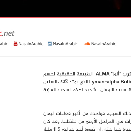
ب "ألما"
ALMA
، الطبيعة الحقيقية لجسم
Lyman-alpha Bol
الذي يمتد لآلاف السنين
ة، سبب اللمعان الشديد لهذه السحب الغازية
لك السبب، فواحدة من أكبر فقاعات ليمان
ات في المراحل الأولى من تشكلها، وقد كان
ذلك أول شيء يتم اكتشافه ويفصله عنا مسافة كبيرة جدا حتى أن ضوءه أخذ حوالي 11.5 مليار