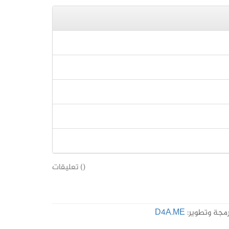
(
) تعليقات
مجة وتطوير:
D4A.ME