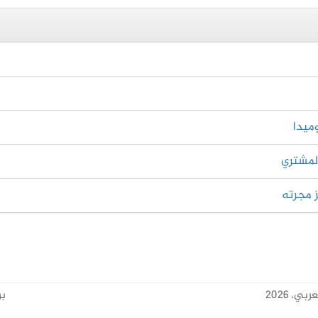
ميدا
لمشتري
 مجرته
، 2026
بر