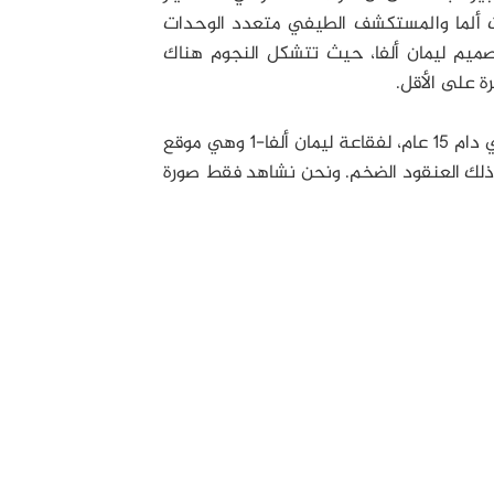
نات ألما والمستكشف الطيفي متعدد الوحدات
صميم ليمان ألفا، حيث تتشكل النجوم هناك
يعتقد العلماء بذلك أنهم قد توصلوا لحل اللغز الذي دام 15 عام، لفقاعة ليمان ألفا-1 وهي موقع
 ذلك العنقود الضخم. ونحن نشاهد فقط صورة