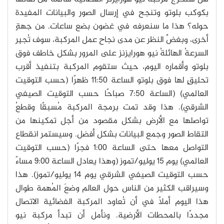
بكوكب بلوتو وتنجح في إرسال الصور والبيانات المفيدة
حوله؟ هذا ما سنعرفه في غضون بضع ساعات. من جهةٍ
أخرى، وبغضِّ النظر عن مدى نجاح عمل المركبة، سوف تُجبِر
السرعةُ الهائلةُ نيو هورايزنز على المرور بشكل خاطف فوق
بلوتو وأقماره اليوم، حيث ستقوم المركبة بتنفيذ أقرب
تحليقٍ لها فوق بلوتو الساعة 11:50 ظهرًا (حسب التوقيت
العالمي) (الساعة 7:50 صباحًا حسب التوقيت الصيفي
الشرقي). هذا وقد تمت برمجة المركبة مُسبقًا وقطعُ
تواصلها مع الأرض بشكل مقصود من أجل تمكينها من
التقاط الصور وجمع البيانات بشكل أفضل. وسيستمر انقطاع
التواصل معها حتى الساعة 1:00 فجرًا (حسب التوقيت
العالمي) يوم 15 يوليو/تموز (وهذا يعادل الساعة 9:00 مساءً
حسب التوقيت الصيفي الشرقي يوم 14 يوليو/تموز). هذا
وسيراقب الكثير من الناس حول العالم وضعَ المُهمة طوال
هذا اليوم أملاً في أن تُعاود المركبة الفضائية الاتصال
مجددًا بالمحطات الأرضية. ونأمل أن تبدأ مركبة نيو