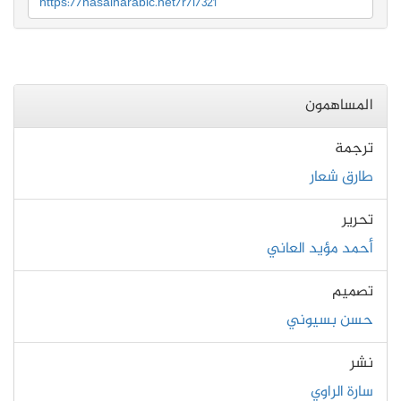
https://nasainarabic.net/r/i/321
المساهمون
ترجمة
طارق شعار
تحرير
أحمد مؤيد العاني
تصميم
حسن بسيوني
نشر
سارة الراوي