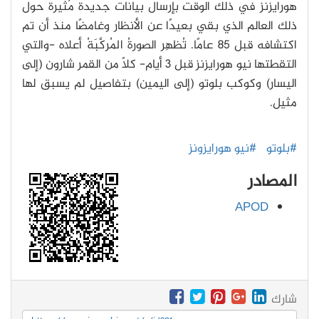
هورايزنز في ذلك الوقت بإرسال بيانات جديدة مُثيرة حول
ذلك العالم الذي بقي بعيدًا عن الأنظار وغامضًا منذ أن تم
اكتشافه قبل 85 عامًا. تُظهِر الصورةُ المُركَّبَةُ أعلاه -والتي
التقطتها نيو هورايزنز قبل 3 أيام- كلاً من القمر شارون (إلى
اليسار) وكوكب بلوتو (إلى اليمين) بتفاصيل لم يسبق لها
مثيل.
#بلوتو
#نيو هورايزونز
المصادر
APOD
شارك