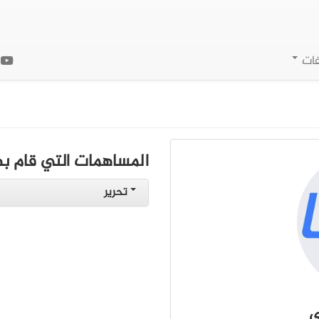
فات
ا
المساهمات التي قام به
تحرير
ي