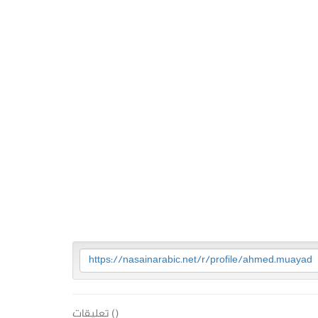
https://nasainarabic.net/r/profile/ahmed.muayad
(
) تعليقات