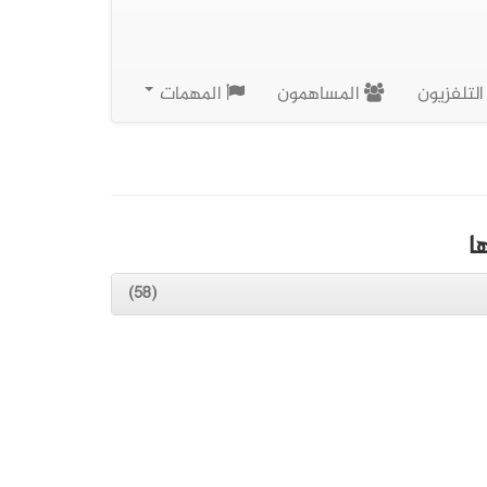
لتلفزيون
المساهمون
المهمات
ا
(58)