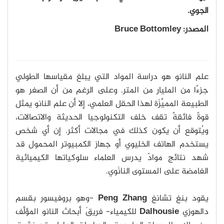
الجوي.
المصدر: Bruce Bottomley
علم النانو هو دراسة المواد التي يبلغ مقياسها الطولي
جزءًا من المليار من المتر. وعلى الرغم من أن الصغر هو
الطبيعة المميِّزَة لهذا الحقل العلمي، إلا أن علم النانو يمثل
قوةً فائقةً تقف خلف التكنولوجيا الحديثة والاتصالات،
ويُتوقع أن يكون كذلك في مجالات أكثر. إن أي شخص
يستخدم الهاتف الخليوي أو جهاز الكمبيوتر المحمول قد
شهد نتائج موادّ يدرس العلماء سلوكياتها الكيميائية
الغامضة على المستوى النانَوي.
يقود بنغ تشانغ
Peng Zhang
-وهو بروفيسور بقسم
دالهوزي
Dalhousie
للكيمياء- فريقَ أبحاث النانو المؤلَّف