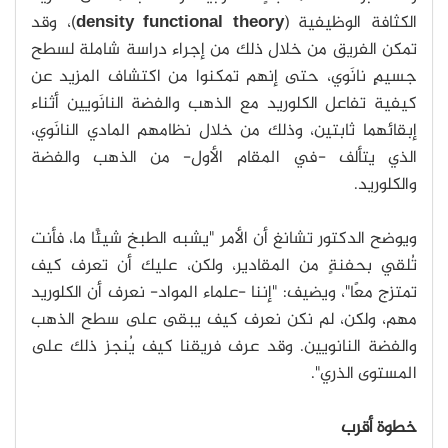
الكثافة الوظيفية (
density functional theory
)، وقد
تمكن الفريق من خلال ذلك من إجراء دراسة شاملة لسطح
جسيمٍ نانَوي، حتى إنهم تمكنوا من اكتشاف المزيد عن
كيفية تفاعل الكلوريد مع الذهب والفضة النانَويين أثناء
إبقائهما ثابتين، وذلك من خلال نظامهم المادي النانَوي،
الذي يتألف -في المقام الأول- من الذهب والفضة
والكلوريد.
ويوضح الدكتور تشانغ أن الأمر "يشبه الطبخ شيئًا ما، فأنت
تُلقي بحفنةٍ من المقادير، ولكن، عليك أن تعرف كيف
تمتزج معًا"، ويضيف: "إننا -علماء المواد- نعرف أن الكلوريد
مهم، ولكن، لم نكن نعرف كيف يبقى على سطح الذهب
والفضة النانويين. وقد عرف فريقنا كيف يُنجز ذلك على
المستوى الذري".
خطوة أقرب