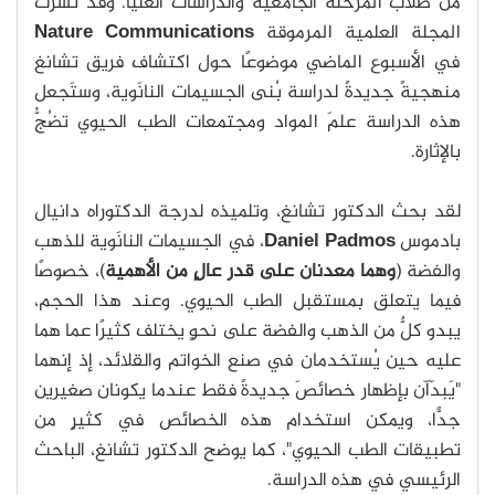
من طلاب المرحلة الجامعية والدراسات العليا. وقد نشرت
المجلة العلمية المرموقة
Nature Communications
في الأسبوع الماضي موضوعًا حول اكتشاف فريق تشانغ
منهجيةً جديدةً لدراسة بُنى الجسيمات النانَوية، وستَجعل
هذه الدراسة علمَ المواد ومجتمعات الطب الحيوي تضُجُّ
بالإثارة.
لقد بحث الدكتور تشانغ، وتلميذه لدرجة الدكتوراه دانيال
بادموس
Daniel Padmos
، في الجسيمات النانَوية للذهب
والفضة (
وهما معدنان على قدر عالٍ من الأهمية
)، خصوصًا
فيما يتعلق بمستقبل الطب الحيوي. وعند هذا الحجم،
يبدو كلٌّ من الذهب والفضة على نحوٍ يختلف كثيرًا عما هما
عليه حين يُستخدمان في صنع الخواتم والقلائد، إذ إنهما
"يَبدَآن بإظهار خصائصَ جديدةً فقط عندما يكونان صغيرين
جدًّا، ويمكن استخدام هذه الخصائص في كثيرٍ من
تطبيقات الطب الحيوي"، كما يوضح الدكتور تشانغ، الباحث
الرئيسي في هذه الدراسة.