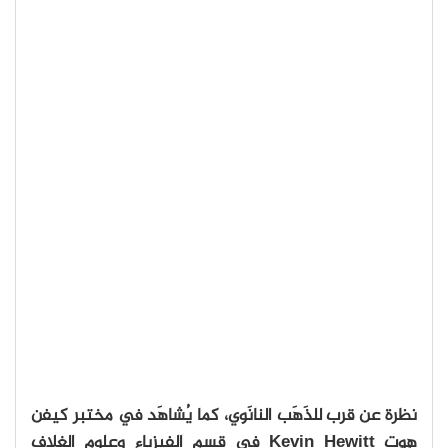
نظرة عن قرب للذَهَب النانَوي، كما يُشاهَد في مختبر كيفن
هِوِت Kevin Hewitt في قسم الفيزياء وعلوم الغلاف