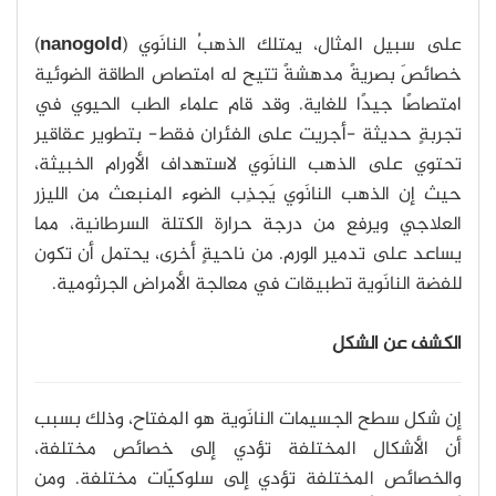
على سبيل المثال، يمتلك الذهبُ النانَوي (
nanogold
)
خصائصَ بصريةً مدهشةً تتيح له امتصاص الطاقة الضوئية
امتصاصًا جيدًا للغاية. وقد قام علماء الطب الحيوي في
تجربةٍ حديثة -أجريت على الفئران فقط- بتطوير عقاقير
تحتوي على الذهب النانَوي لاستهداف الأورام الخبيثة،
حيث إن الذهب النانَوي يَجذِب الضوء المنبعث من الليزر
العلاجي ويرفع من درجة حرارة الكتلة السرطانية، مما
يساعد على تدمير الورم. من ناحيةٍ أخرى، يحتمل أن تكون
للفضة النانَوية تطبيقات في معالجة الأمراض الجرثومية.
الكشف عن الشكل
إن شكل سطح الجسيمات النانَوية هو المفتاح، وذلك بسبب
أن الأشكال المختلفة تؤدي إلى خصائص مختلفة،
والخصائص المختلفة تؤدي إلى سلوكيّات مختلفة. ومن