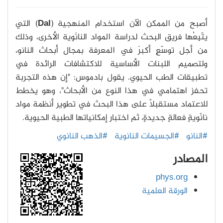
أصبح من الممكن الآن استخدام المنهجية (
Dal
) التي
يتّبِعُها فريق البحث لدراسة المواد النانَوية الأخرى، وذلك
من أجل توسّعٍ أكبرَ في المعرفة بمجال أبحاث النانو،
ولتصميم اللبنات الأساسية للاكتشافات الرائدة في
تطبيقات الطب الحيوي. يقول بادموس: "إن هذه التجربة
تحفز اهتمامي في هذا النوع من الأبحاث"، وهو يخطط
للاعتماد مستقبلاً على هذا البحث في تطوير أنظمة مواد
نانّويةٍ فعالةٍ جديدةٍ، ثم اختبار إمكانياتها الطبية الحيوية.
#النانو
#الجسيمات النانوية
#الذهب النانوي
المصادر
phys.org
الورقة العلمية