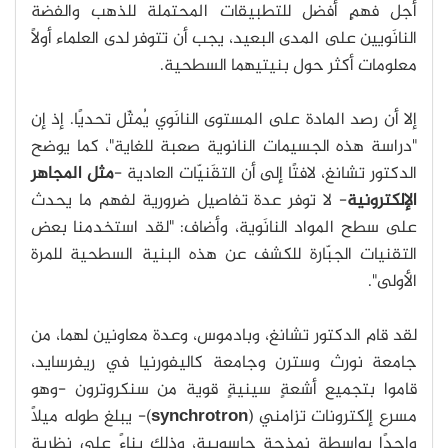
أجل فهمٍ أفضل للتطبيقات المحتملة للذهب والفضة
النانَويين على المدى البعيد، يجب أن تتوفر لدى العلماء أولاً
معلومات أكثر حول بنيتيهما السطحية.
إلا أن رصد المادة على المستوى النانَوي يُمثّل تحديًا. إذ إن
"دراسة هذه الجسيمات النانوية صعبة للغاية"، كما يوضح
الدكتور تشانغ، لافتًا إلى أن التقَنيّات العادية -
مثل المجاهر
الإلكترونية
- لا توفر عدة تفاصيل ضرورية لفهم ما يحدث
على سطح المواد النانَوية، وأضاف: "لقد استخدمنا بعض
التقنيات الجبّارة للكشف عن هذه البنية السطحية للمرة
الأولى".
لقد قام الدكتور تشانغ، وبادموس، وعدة معاونين لهما، من
جامعة نورث وسترن وجامعة كاليفورنيا في ريفرسايد،
قاموا بتجميع أشعةٍ سينيةٍ قوية من سنكروترون -وهو
مسرع إلكترونات تزامني (
synchrotron
)- يبلغ طوله ميلاً
واحدًا بواسطة نمذجةٍ حاسوبية، وذلك بناءً على نظرية