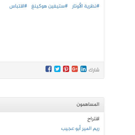
#نظرية الأوتار
#ستيفين هوكينغ
#اقتباس
شارك
المساهمون
اقتراح
ريم المير أبو عجيب