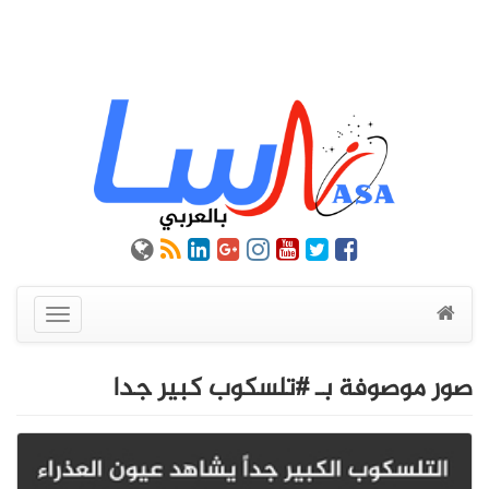
عرض
القائمة
صور موصوفة بـ #تلسكوب كبير جدا