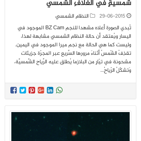
شمسيَّةٍ في الغلافِ الشّمسي
29-06-2015
النظام الشمسي
تُبدي الصورة أعلاه مشهدا للنجم BZ Cam الموجود في
اليسار ويُعتقد أن حالة النظام الشمسي مشابهة لهذا،
وليست كما هي الحالة مع نجم ميرا الموجود في اليمين.
تقذِفُ الشّمسُ أثناءَ مرورها السَّريع عبر المجرّة جزيئات
مشحونة في تيّارٍ من البلازما يُطلق عليه الرِّياح الشَّمسيَّة،
وَتشكّلُ الرّياحُ…