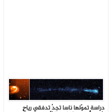
دراسة تموّلها ناسا تجدُ تدفقي رياحٍ