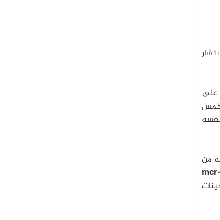
نتشار
رف على
 خمس
 نفسه
نه من
mcr
ينات