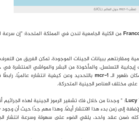
تعقّب mcr-1 حول العالم. (UCL)
من الكلية الجامعية لندن في المملكة المتحدة: "إن سرعة ا
 110 من السلاسل الجرثومية ومقارنتهم ببيانات الجينات الموجودة، تمكن الفريق من التع
إيجابية التسلسل، والمأخوذة من البشر والمواشي المنتشرة في
ان ظهور الـ
mcr-1
بالتحديد وعن كيفية انتشاره عالميًا، رابطًا
 على مختلف العناصر الجينية المتحركة.
: " وجدنا من خلال فك تشفير الرموز الجينية لهذه الجراثيم أ
إضافة إلى زمن بدء هذا الانتشار أيضًا. وهذا مهم جدًا حيث أن وجود
-
 كله ضمن عقد واحد، يلقي الضوء على سهولة وسرعة انتشار الج