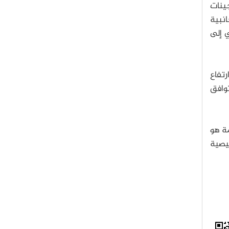
ينات
انبية
 إلى
رتفاع
توافق
مة هو
يصية