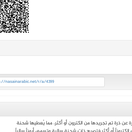
s://nasainarabic.net/r/a/4399
ارة عن ذرة تم تجريدها من الكترون أو أكثر، مما يُعطيها شحنة
لكتروناً أو أكثر فتصبح ذات شحنة سالبة وتسمى أيوناً سالباً