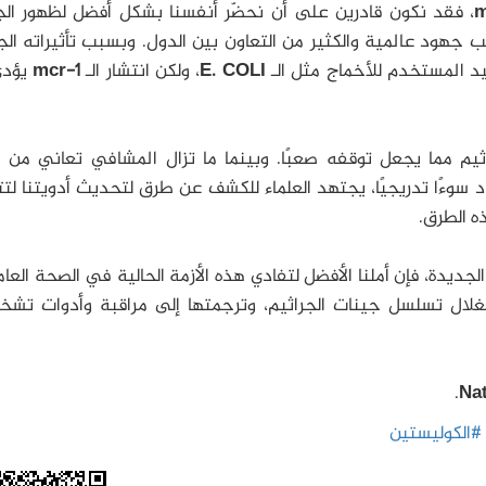
m
، فقد نكون قادرين على أن نحضّر أنفسنا بشكل أفضل لظهور الج
 جهود عالمية والكثير من التعاون بين الدول. وبسبب تأثيراته الج
حيد المستخدم للأخماج مثل الـ
E. COLI
، ولكن انتشار الـ
mcr-1
يؤدي
ثيم مما يجعل توقفه صعبًا. وبينما ما تزال المشافي تعاني من ا
د سوءًا تدريجيًا، يجتهد العلماء للكشف عن طرق لتحديث أدويتنا لت
ه الطرق.
لجديدة، فإن أملنا الأفضل لتفادي هذه الأزمة الحالية في الصحة العا
لال تسلسل جينات الجراثيم، وترجمتها إلى مراقبة وأدوات تشخ
.
#الكوليستين