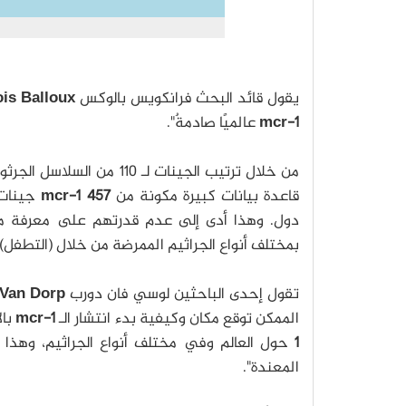
يقول قائد البحث فرانكويس بالوكس
Francois Balloux
mcr-1
عالميًا صادمةٌ".
من خلال ترتيب الجينات لـ
قاعدة بيانات كبيرة مكونة من
457 mcr-1
جينات 
دول. وهذا أدى إلى عدم قدرتهم على معرفة مك
بمختلف أنواع الجراثيم الممرضة من خلال (التطفل)
تقول إحدى الباحثين لوسي فان دورب
Lucy Van Dorp
الممكن توقع مكان وكيفية بدء انتشار الـ
mcr-1
بال
1
حول العالم وفي مختلف أنواع الجراثيم، وهذا
المعندة".