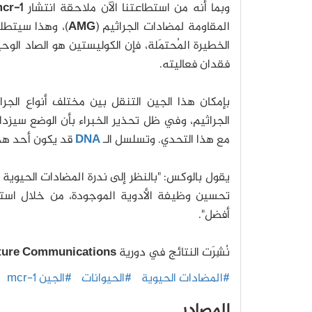
وبما أنه من استطاعتنا الآن ملاحقة انتشار
cr-1
المقاومة لمضادات الجراثيم (
AMG
)، وهذا سيتطلب
الخطيرة المُحتمَلة، فإن الكوليستين هو الصاد الو
فقدان فعاليته.
بإمكان هذا الجين التنقل بين مختلف أنواع الجرا
الجراثيم، وفي ظل تحذير الخبراء بأن الوضع سيزدا
مع هذا التحدي. وتسلسل الـ
DNA
قد يكون أحد هذ
يقول بالوكس: "بالنظر إلى ندرة المضادات الحيوية ا
تحسين وظيفة الأدوية الموجودة، من خلال استغ
أفضل".
نُشِرَت النتائج في دورية
Nature Communications
#المضادات الحيوية
#الحيوانات
#الجين mcr-1
المصادر