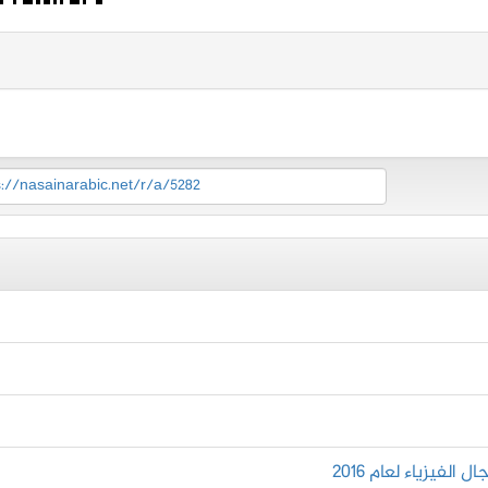
s://nasainarabic.net/r/a/5282
لفيزياء لعام ٢٠١٦