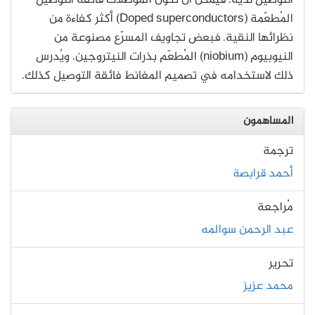
التوصيل لديه. فيمكن أن تكون الموصلات فائقة التوصيل
المُطعّمة (Doped superconductors) أكثر كفاءة من
نظرائها النقية. فبعض تجاويف المسرّع مصنوعة من
النيوبيوم (niobium) المُطعّم بذرات النيتروجين. ويُدرس
ذلك لاستخدامه في تصميم المغانط فائقة التوصيل كذلك.
المساهمون
ترجمة
أحمد قرابصة
مُراجعة
عبد الرحمن سوالمه
تحرير
محمد عزيز