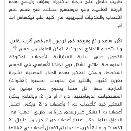
طبيب حاصل على درجة الدكتوراه، ومؤلف رئيسي لهذه
الورقة العلمية، وهو بروفيسور مساعد في قسم علم
الأعصاب والعلاجات التجريبية في كلية طب تيكساس آند
إم.
الآن، ساعد وانغ وفريقه في الوصول إلى فهم أقرب بقليل.
وباستخدام النماذج الحيوانية، تمكن العلماء من حسم تأثير
الكحول على البنية الفيزيائية للأعصاب المشوكة
المتوسطة، والتي تشكل نوع الخلايا الأساسي في الجسم
المخطط. ويمكن التفكير بهذه الخلايا العصبية كشجرة
بفروع كثيرة، والكثير من النتوءات الصغيرة (الأشواك)
الخارجة منها. كل منها يحتوي على نوعين من
المستقبلات الدوبامينية، دي 1، أو دي 2، وبالتالي يمكن
التفكير فيه كأعصاب دي 1 وأعصاب دي2. ويكمن اعتبار
أعصاب دي 1 بشكل غير رسمي جزءًا من طريق "اذهب" في
الدماغ، بينما يمكن اعتبار أعصاب دي 2 جزء من طريق "لا
تذهب". وبعبارة أخرى، عندما يتم تفعيل أعصاب دي 2 فانها