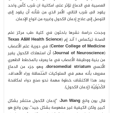
العصبية في الدماغ تؤثر على امكانية ان شرب كأس واحد
يقود الى شرب التالي، الأمر الذي من شأنه أن يقود إلى
التوصل إلى علاج إدمان الكحول وغيره من انواع الإدمان.
وجدت دراسة نشرها باحثون في كلية طب مركز علم
الصحة تيكساس ا آند إم (
Texas A&M Health Science
Center College of Medicine
) في دورية علم الأعصاب
(
Journal of Neuroscience
) أن استهلاك الكحول يغير
من بنية ووظيفة الأعصاب في ما يعرف بالمخطط الظهري
الأنسي
dorsomedial striatum
، وهو جزء من الدماغ
معروف بأنه مهم في السلوكيات المُنْساقة وراء الأهداف.
يعد هذا الاكتشاف خطوة مهمة نحو صنع دواء لمكافحة
الكُحُوْلِيَّة (إدمان الكحول).
قال يون وانغ
Jun Wang
: "إدمان الكحول منتشر بشكل
كبير، ولكن الكيفية غير مفهومة بشكل جيد"، يون وانغ هو