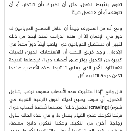
تقوم بتثبيط الفعل، مثل أن تخبرك بأن تنتظر، أو أن
تتوقف، أو أن لا تفعل شيئاً.
ومع أنه من المعروف جيداً أن الناقل العصبي الدوبامين له
دور في الإدمان إلا أن هذه الدراسة تمتد أبعد من ذلك
لتبين أن مستقبِل الدوبامين دي 1 يلعب أيضاً دوراً مهماً في
الإدمان. وجد فريق البحث أن الاستهلاك الدوري لكميات
كبيرة من الكحول يؤثر على أعصاب دي 1، فيجعلها شديدة
الاستثارة، الأمر الذي يعني تنشيط هذه الأعصاب عندما
تكون درجة التنبيه أقل.
قال وانغ: "إذا استثيرت هذه الأعصاب فسوف ترغب بتناول
الكحول. أي سوف يصبح لديك التوق (الرغبة القوية في
شيء) (
craving
) لتفعل ذلك". فعندما تُنشّط أعصاب دي 1،
فإنها تكرهك على القيام بعمل ما، و في هذه الحالة تناول
زجاجة أخرى من التكيلا. وهكذا تتكون دائرة مغلقة،