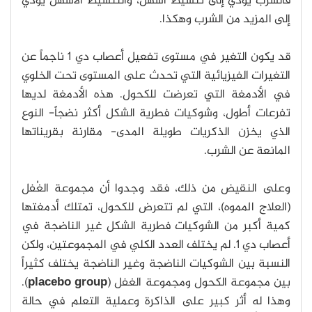
فالشرب يؤدي إلى تنشيط أسهل، والتنشيط الأسهل يؤدي
إلى المزيد من الشرب وهكذا.
قد يكون التغير في مستوى تفعيل أعصاب دي 1 ناجماً عن
التغيرات الفيزيائية التي تحدث على المستوى تحت الخلوي
في الأدمغة التي تعرضت للكحول. هذه الأدمغة لديها
تفرعات أطول، وشوكيات فطرية الشكل أكثر نضجاً- النوع
الذي يخزن الذكريات طويلة المدى- مقارنة بقريناتها
المانعة عن الشرب.
وعلى النقيض من ذلك، فقد وجدوا أن مجموعة الغُفل
(العلاج المموه)، التي لم تتعرض للكحول، تمتلك أدمغتها
كمية أكبر من الشوكيات فطرية الشكل غير الناضجة في
أعصاب دي 1. لم يختلف العدد الكلي في المجموعتين، ولكن
النسبة بين الشوكيات الناضجة وغير الناضجة يختلف كثيراً
بين مجموعة الكحول ومجموعة الغفل (
placebo group
).
وهذا له أثر كبير على الذاكرة وعملية التعلم في حالة