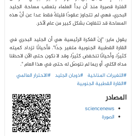
الفترة قصيرة منذ أن بدأ العلماء بتعقب مساحة الجليد
البحري، فهي لم تتجاوز عقودًا قليلةً فقط عدا عن أنَّ هذه
المساحة قد تتفاوت بشكل كبير من عامٍ لآخر.
يقول ماير: "إنّ الفكرة الرئيسية هي أن الجليد البحري في
القارة القطبية الجنوبية متغير جدًا". فأحيانًا تزداد كميته
كثيرًا، وأحيانًا تنخفض كثيرًا، وقد لا نكون حتى الآن لاحظنا
مداه الكلي. أو ربما لم نتوصّل له حتى في هذا العام ".
#التغيرات المناخية
#ذوبان الجليد
#الاحترار العالمي
#القارة القطبية الجنوبية
المصادر
sciencenews
الصورة