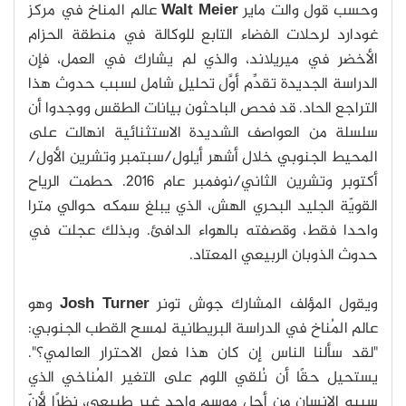
وحسب قول والت ماير
Walt Meier
عالم المناخ في مركز
غودارد لرحلات الفضاء التابع للوكالة في منطقة الحزام
الأخضر في ميريلاند، والذي لم يشارك في العمل، فإن
الدراسة الجديدة تقدِّم أوَّل تحليلٍ شامل لسبب حدوث هذا
التراجع الحاد. قد فحص الباحثون بيانات الطقس ووجدوا أن
سلسلة من العواصف الشديدة الاستثنائية انهالت على
المحيط الجنوبي خلال أشهر أيلول/سبتمبر وتشرين الأول/
أكتوبر وتشرين الثاني/نوفمبر عام 2016. حطمت الرياح
القويّة الجليد البحري الهش، الذي يبلغ سمكه حوالي مترا
واحدا فقط، وقصفته بالهواء الدافئ. وبذلك عجلت في
حدوث الذوبان الربيعي المعتاد.
ويقول المؤلف المشارك جوش تونر
Josh Turner
وهو
عالم المُناخ في الدراسة البريطانية لمسح القطب الجنوبي:
"لقد سألنا الناس إن كان هذا فعل الاحترار العالمي؟".
يستحيل حقًا أن نُلقي اللوم على التغير المُناخي الذي
سببه الإنسان من أجل موسمٍ واحدٍ غير طبيعي، نظرًا لأنّ