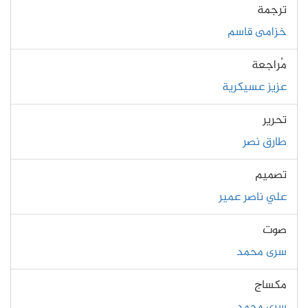
ترجمة
خزامى قاسم
مُراجعة
عزيز عسيكرية
تحرير
طارق نصر
تصميم
علي ناصر عمير
صوت
سرى محمد
مكساج
سرى محمد