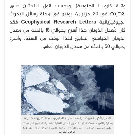
ولاية كارولينا الجنوبية). وبحسب قول الباحثين على
الانترنت في 20 حزيران/ يونيو في مجلة رسائل البحوث
الجيوفيزيائية
Geophysical Research Letters
فقد
كان مُعدل الذوبان هذا أسرع بحوالي 18 بالمئة من معدل
الذوبان القياسي السابق لهذا الوقت من السنة، وأسرع
بحوالي 50 بالمئة من معدل الذوبان العام.
الانهيار الأكبر: تسببت عواصف المحيط الجنوبي عام 2016 برياح شديدة
وحارة والتي حطّمت الجليد البحري الهش للقارة القطبية الجنوبية، وعملت
على تسريع الذوبان الربيعي المُعتاد. حقوق الصورة: NASA ICE/Flickr
عرض المزيد
(CC BY 2.0)