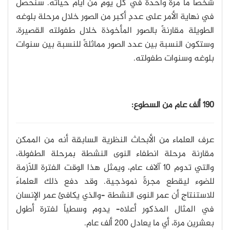
شخصاً ما مرةً واحدةً في كل يومٍ من أيام حياته. سنحصل
في نهاية الأمر على عددٍ أكبر من الصور خلال مرحلة بلوغه
الطويلة مقارنةً بالصور المأخوذة خلال طفولته القصيرة،
وستكون النسبة بين عدد الصور مماثلةً للنسبة بين سنوات
بلوغه وسنوات طفولته.
190 ألف عام من السطوع:
عرف العلماء من الأبحاث النظرية السابقة أنه من الممكن
مقارنة مرحلة انطفاء النوى النشطة بمرحلة الطفولة،
والتي تدوم 10 آلاف عام، ويمثل هذا الوقت الفترة اللّازمة
للضوء ليقطع مجرةً نموذجية. وقد دفع ذلك العلماءَ
للاستنتاجِ أن عمر النوى النشطة –والذي يكافئ عمر الإنسان
في المثال المذكور أعلاه– يدوم وسطياً لفترة أطول
بعشرين مرة، أي ما يعادل 200 ألف عام.