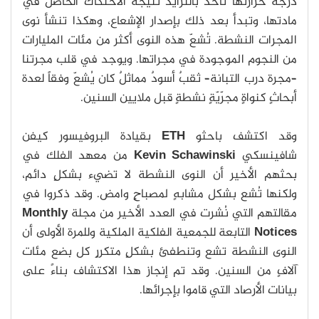
درجة حرارتها تأخذ بالتزايد نتيجة الاحتكاك الحاصل في
مادتها، وتبدأ بعد ذلك بإصدار الإشعاع، وهكذا تنشأ نوى
المجرات النشطة. تُشعّ هذه النوى أكثر من مئات المليارات
من النجوم الموجودة في مجراتها. ويوجد في قلب مجرتنا
–مجرة درب التبانة– ثقبٌ أسودٌ مماثلٌ كان يُشعّ وفقاً لعدة
أبحاثٍ كنواةٍ مجرّيّةٍ نشطةٍ قبل ملايين السنين.
وقد اكتشف باحثو
ETH
بقيادة البروفيسور كيفن
شافينسكي
Kevin Schawinski
من معهد الفلك في
بحثهم الأخير أن النوى النشطة لا تضيء بشكلٍ دائم،
ولكنها تُشع بشكل مشابهٍ لمصباحٍ وامض. وقد ذكروا في
مقالتهم التي نُشرت في العدد الأخير من مجلة
Monthly
Notices
التابعة للجمعية الفلكية الملكية وللمرة الأولى أن
النوى النشطة تشع وتنطفئ بشكلٍ متكررٍ كل بضع مئات
آلافٍ من السنين. وقد تم إنجاز هذا الاكتشاف بناءً على
بيانات الأرصاد التي قاموا بإجرائها.