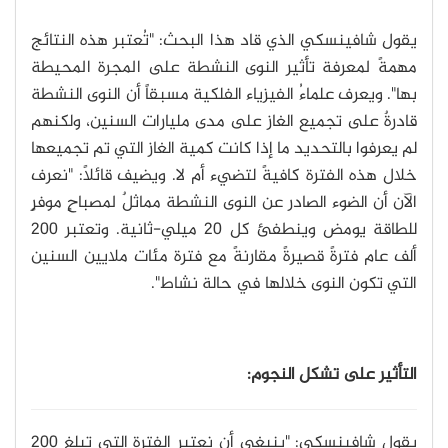
يقول شافينسكي الذي قاد هذا البحث: "تُعتبر هذه النتائج
مهمةً لمعرفة تأثير النوى النشطة على المجرة المحيطة
بها". ويعرف علماءُ الفيزياء الفلكية مسبقاً أن النوى النشطة
قادرةٌ على تجميع الغاز على مدى مليارات السنين، ولكنهم
لم يعرفوا بالتحديد ما إذا كانت كمية الغاز التي تم تجميعها
خلال هذه الفترة كافيةً لتضيء أم لا. ويضيف قائلاً: "نعرف
الآن أن الضوء الصادر عن النوى النشطة مماثلٌ لمصباحٍ موفرٍ
للطاقة يومض وينطفئ كل 20 ميلي-ثانية. وتعتبر 200
ألف عام فترةً قصيرةً مقارنةً مع فترة مئات ملايين السنين
التي تكون النوى خلالها في حالة نشاط".
التأثير على تشكل النجوم:
يقول شافينسكي: "ينبغي أن نعتبر الفترة التي تبلغ 200