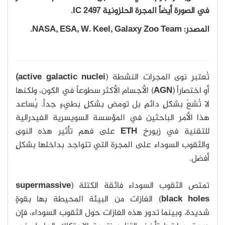
في الصورة أيضاً المجرة الحلزونية IC 2497.
المصدر: NASA, ESA, W. Keel, Galaxy Zoo Team.
تُعتبر نوى المجرات النشطة (
active galactic nuclei)
أو اختصاراً (
AGN
) الأجسام الأكثر سطوعاً في الكون، ولكنها
لا تُشعّ بشكلٍ دائمٍ بل تومض بشكلٍ بطيءٍ جداً. يُساعد
هذا الأمر الباحثين في المؤسسة السويسرية الفيدرالية
للتقنية في زيورخ
ETH
على فهم تأثير هذه النوى
والثقوب السوداء على المجرة التي تتواجد بداخلها بشكلٍ
أفضل.
تمتص الثقوب السوداء فائقة الكتلة (
supermassive
black holes
) الغازات من البيئة المحيطة بها بقوةٍ
شديدة، وبينما تدور هذه الغازات حول الثقوب السوداء، فإن