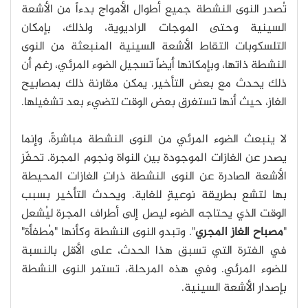
تُصدر النوى النشطة جميع أطوال الأمواج بدءاً من الأشعة
السينية وحتى الموجات الراديوية، ولذلك، بإمكان
التلسكوبات التقاط الأشعة السينية المنبعثة من النوى
النشطة ذاتها، وبإمكانها أيضاً تسجيل الضوء المرئي، رغم أن
ذلك يحدث مع بعض التأخير. يمكن مقارنة ذلك بمصابيح
الغاز، حيث أنها تستغرق بعض الوقت لتضيء بعد تشغيلها.
لا ينبعث الضوء المرئي من النوى النشطة مباشرةً، وإنما
يصدر عن الغازات الموجودة بين النواة ونجوم المجرة. تحفّز
الأشعة الصادرة عن النوى النشطة ذراتِ الغازات المحيطة
بها لتشع بطريقة نوعيةٍ للغاية. ويحدث التأخير بسبب
الوقت الذي يحتاجه الضوء ليصل إلى أطراف المجرة ليُشعل
"
مصباح الغاز المجري
". وتبدو النوى النشطة وكأنها "مُطفأة"
في الفترة التي تسبق هذا الحدث، على الأقل بالنسبة
للضوء المرئي. وفي هذه المرحلة، تستمر النوى النشطة
بإصدار الأشعة السينية.