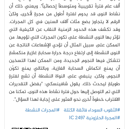
ألف عام فترةً تقريبيةً ومتوسطاً إحصائياً". ويعني ذلك أن
نشاط النوى قد يدوم لفترة أطول من مجرةٍ لأخرى، ولكنّ
الرقم لا يتجاوز بضع مئات آلاف السنين في كل المجرات.
وقد تكشف هذه الحدود الزمنية النقاب عن الكيفية التي
تؤثر بها النوى النشطة على تكون المجرات التي تؤويها. من
الممكن على سبيل المثال أن تؤدي الإشعاعات الناتجة عن
النوى النشطة إلى ارتفاع درجة حرارة سحابةٍ غازيةٍ منكمشةٍ
تتشكل فيها النجوم الجديدة، ومن الممكن لهذا التسخين
أن يمنع انكماش السحابة الغازية، وبالتالي يمنع تكوّن
النجوم، ولكن، ينبغي على النواة النشطة أن تشع لفترةٍ
طويلةٍ ليحدث ذلك. يقول شافينسكي: "بفضل التقديرات
التي تم التوصل إليها حول فترة نشاط هذه النوى، تمكنا من
الاقتراب خطوةً أخرى نحو العثور على إجابة لهذا السؤال".
#الثقوب السوداء فائقة الكتلة
#المجرات النشطة
#المجرة الحلزونية IC 2497