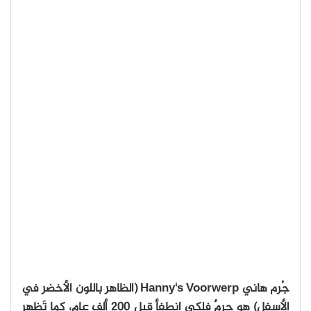
جُرم هاني Hanny's Voorwerp (الظاهر باللون الأخضر في
الأسفل) هو جرمٌ فلكي انطفأ قبل 200 ألف عام، كما تَظهر