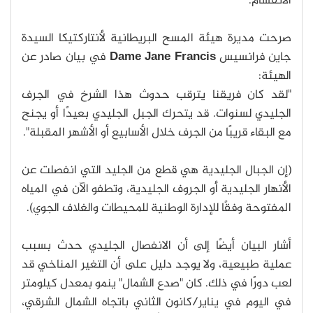
الانقسام.
صرحت مديرة هيئة المسح البريطانية لأنتاركتيكا السيدة
جاين فرانسيس
Dame Jane Francis
في بيان صادر عن
الهيئة:
"لقد كان فريقنا يترقب حدوث هذا الشرخ في الجرف
الجليدي لسنوات. قد يتحرك الجبل الجليدي بعيدًا أو يجنح
مع البقاء قريبًا من الجرف خلال الأسابيع أو الأشهر المقبلة".
(إن الجبال الجليدية هي قطع من الجليد التي انفصلت عن
الأنهار الجليدية أو الجروف الجليدية، وتطفو الآن في المياه
المفتوحة وفقًا للإدارة الوطنية للمحيطات والغلاف الجوي).
أشار البيان أيضًا إلى أن الانفصال الجليدي حدث بسبب
عملية طبيعية، ولا يوجد دليل على أن التغير المناخي قد
لعب دورًا في ذلك. كان "صدع الشمال" ينمو بمعدل كيلومتر
في اليوم في يناير/كانون الثاني باتجاه الشمال الشرقي،