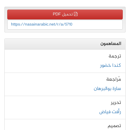
تحميل PDF
https://nasainarabic.net/r/a/5710
المساهمون
ترجمة
كندا خضور
مُراجعة
سارة بوالبرهان
تحرير
رأفت فياض
تصميم