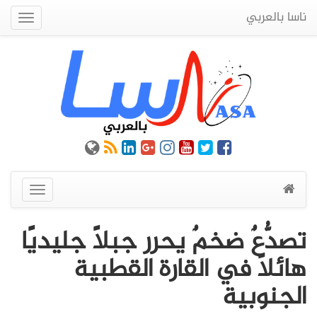
ناسا بالعربي
Quick
Menu
عرض
القائمة
تصدُّعٌ ضخمٌ يحرر جبلًا جليديًا
هائلًا في القارة القطبية
الجنوبية