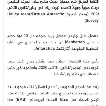
التقط الفريق في محطة أبحاث هالي على الجرف الجليدي
برنت صورةً جويةً لتصدع نورث ريك في يناير/كانون الثاني
2021. (مصدر الصورة: Halley team/British Antarctic
Survey)
انفصل جبل جليدي عملاق يزيد حجمه عن 20 مرة حجم
مانهاتن
Manhattan
عن جرف برنت الجليدي في القارة
القطبية الجنوبية أنتاركتيكا
Antarctica
.
يأتي هذا الانفصال الهائل بعد تشكل صدع كبير على
الجرف في نوفمبر/تشرين الثاني 2020، واستمر بالكبر حتى
انفصاله في 26 فبراير/شباط.
يُعدّ هذا الصدع المعروف بـ"صدع الشمال" ثالث هوة رئيسية
تهدم جرف برنت الجليدي خلال العقد الماضي، ولذلك فقد
توقع العلماء في هيئة المسح البريطاني (
BAS
) هذا