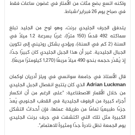
ولكنه اتسع بضع مئات من الأمتار في غضون ساعات فقط
في صباح يوم 26 فبراير/شباط.
يتدفق الجرف الجليدي برنت، وهو لوح من الجليد تبلغ
سماكته 492 قدمًا (150 مترًا)، غربًا بسرعة 1.2 ميلًا في
السنة (2 كم في السنة)، ويؤدي بشكل روتيني إلى تكوين
الجبال الجليدية. غير أن هذا الجبل الجليدي كان كبيرًا جدًا،
إذ يُقدّر حجمه بنحو 490 ميلًا مربعًا (1,270 كيلومترًا مربعًا).
قال الأستاذ في جامعة سوانسي في ويلز أدريان لوكمان
Adrian Luckman
الذي كان يتتبع انفصال الجبل الجليدي
من خلال الأقمار الاصطناعية: "على الرغم من أن انكسار
أجزاء كبيرة من الرفوف الجليدية في القطب الجنوبي يُعدّ
جزءًا طبيعيًا تمامًا من طريقة عملها، فإن أحداث التشكل
الكبيرة مثل تلك التي اكتشفت في جرف برنت الجليدي
يوم الجمعة تظل نادرةً جدًا ومثيرةً للاهتمام".