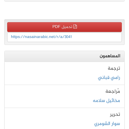
تحميل PDF
https://nasainarabic.net/r/a/3041
المساهمون
ترجمة
رامي قباني
مُراجعة
مخائيل سلامه
تحرير
سوار الشومري