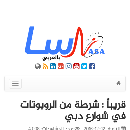
عرض
القائمة
قريباً : شرطة من الروبوتات
في شوارع دبي
التاريخ:
12-12-2016
عدد المشاهدات: 4,008