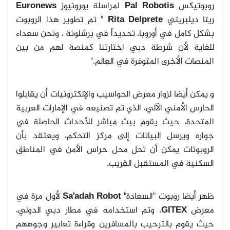
روبوتيكس
Pal Robotis
لمراسلة يورونيوز
Euronews
ريتا ديلبريتي
Rita Delprete
" تم تطوير هذا الروبوت
بشكل كامل في أوروبا، تحديداً في برشلونة ، ونحن سعداء
للغاية لأن شرطة دبي اختارتنا كمنصة لهم من بين
المنصات الأخرى المتوفرة في العالم."
و يمكن أيضا لزوار معرض الحواسيب والإلكترونيات أن يقابلوا
الحارس الأمني الآلي، الذي تم تصنيعه في الإمارات العربية
المتحدة، حيث يقوم ببث مباشر للأحداث الحاصلة في
جواره ويرسل البيانات إلى مركز التحكم، ويعتقد بأن
الروبوتات يمكن أن تحل محل حراس الأمن في المناطق
السكنية في المستقبل القريب.
ظهر أيضا روبوت "السعادة"
Sa'adah Robot
لأول مرة في
معرض
GITEX
، وتم استخدامه في مطار دبي الدولي،
حيث يقوم بالترحيب بالمسافرين وقراءة تعابير وجوههم