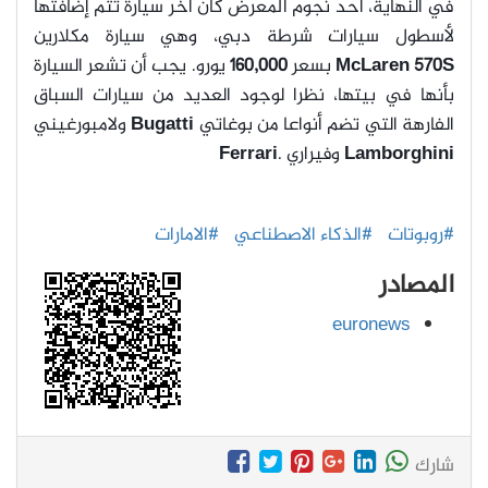
في النهاية، أحد نجوم المعرض كان آخر سيارة تتم إضافتها
لأسطول سيارات شرطة دبي، وهي سيارة مكلارين
McLaren 570S
بسعر
160,000
يورو. يجب أن تشعر السيارة
بأنها في بيتها، نظرا لوجود العديد من سيارات السباق
الفارهة التي تضم أنواعا من بوغاتي
Bugatti
ولامبورغيني
Lamborghini
وفيراري .
Ferrari
#روبوتات
#الذكاء الاصطناعي
#الامارات
المصادر
euronews
شارك