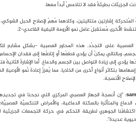
نت الجزيئات بطيئةً فقد لا تتلامسُ أبداً معها.
اتُ المُتحركة إشارتين متتاليتين، وكلاهما مُهمٌ لإصلاحِ الحبل الشوكي
تنشط الأُخرى مُستقبلَ عامل نمو الأرومة الليفية القاعدي-2.
رَ العصبية على التجدُد. هذه المحاور العصبية -بشكلٍ مشابهٍ للك
 الجسم، وبالتالي يمكنُ أن يؤدي قطعُها أو إتلافُها إلى فقدانِ الإحس
ا يؤدي إلى زيادة التواصل بين الجسم والدماغ. أما الإشارةُ الثانيةُ فت
ها بتكاثرِ أنواعٍِ أخرى من الخلايا، مما يُعززُ إعادةَ نُمو الأوعيةِ الد
 لإصلاحِ الأنسجة.
: "إن أنسجةَ الجهاز العصبي المركزي التي نجحنا في تجديدِه
ماغ والمتأثرة بالسكتة الدماغية، والأمراض التنكسيَّة العصبيَّة؛
 اكتشافَنا الجوهري لطريقة التحكم في حركة التجمعات الجزيئية لت
 حيوية عديدة”.