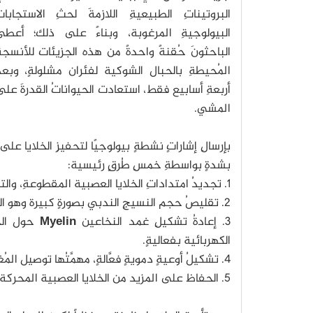
البروتيناتِ الطبيعيةِ اللازمةَ لحثِ الاستجابات
البيولوجيةِ المرغوبة، وبناءً على ذلك؛ أعطى
الباحثونَ حُقنةً واحدةً من هذه الجزيئات للأنسجة
المُحيطةِ بالحبال الشوكية لفئران مشلولةٍ، وبعد
أربعةِ أسابيع فقط، استعادت الحيواناتُ القدرةَ عل
المشي.
بإرسالِ إشاراتٍ نشطةٍ بيولوجيًا لتحفيزِ الخلايا على 
بشدةٍ بواسطةِ خمسِ طُرقٍ رئيسية:
1. تجديدُ امتداداتِ الخلايا العصبية المقطوعةِ، والتي تُسمى المحاور العصبية
2. تقليصُ حجم النسيجِ الندبي بصورةٍ كبيرة وهو النسيج الذي يعيق عملية التجديدَ والإصلاح.
3. إعادةُ تشكيلِ غمد النخاعين
Myelin
حول الخل
الكهربائية بفعاليةٍ.
4. تشكيلُ أوعيةٍ دمويةٍ فعَّالةٍ، مهمَّتُها توصيل المُغذيات إلى الخلايا في موقع الإصابة.
5. الحفاظ على المزيد من الخلايا العصبية المحركة وإنقاذها من الأذية.