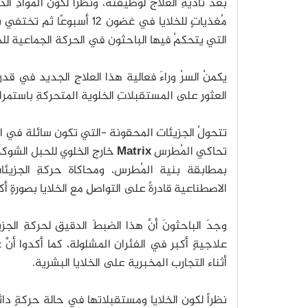
بعد تأديةِ العلاج لوظيفته، ونظراً لكون الموادِ الد
مُغذياتٍ للخلايا في غضون 
التي يتحكمُ فيها الباحثون في الحركة الجماعية للج
العثورِ على المستقبلاتِ الخلوية المتحركةِ باستمرا
تتحولُ الجزيئات المحقونة -التي تكون سائلة في البد
تحاكي المُطرس
Matrix
خارج الخلوي للحبل الشوك
بمطابقة بنية المُطرس، ومحاكاة حركةِ الجزيئات
الاصطناعية قادرةً على التواصلِ مع الخلايا بصورةٍ أكثر
وجدَ الباحثونَ أنَّ هذا الضبطَ الدقيق لحركةِ الجز
علاجيةٍ أكبر في الفئران المشلولة، كما أكدوا أنّ
أثناء التجارب المخبرية على الخلايا البشرية.
نظراً لكون الخلايا ومستقبلاتها في حالة حركةٍ د