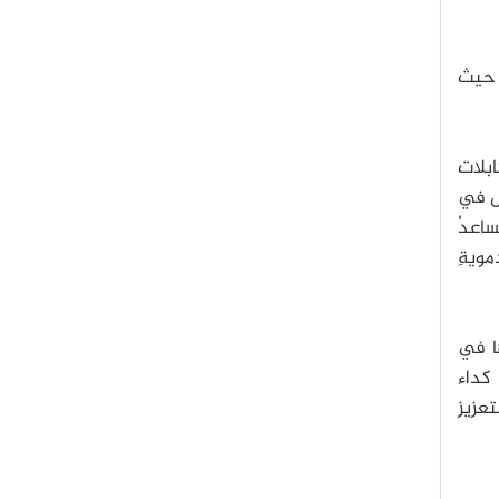
، حيث
ابلات
اس في
ساعدُ
مويةِ
ا في
 كداء
عزيزِ