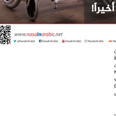
ن
َ
No
؛
D
ي