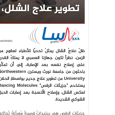
ظلّ علاجُ الشلل يمثلُ تحديًا للأطباء لعقودٍ م
الزمن، نظراً لكون جهازنا العصبي لا يملكُ القدرة
على إصلاحِ نفسه بعد الإصابة، إلى أن تمكَّن
باحثون من جامعة نورث ويسترن rthwestern
University من تطوير علاجٍ جديدٍ بواسطةِ الحقن
يستخدم "جزيئات الرقص" ancing Molecules
لعكس الشلل، وإصلاح الأنسجة بعد إصابات الحبل
الشوكي الشديدة.
جزيئات الرقص هي ببتيداتٌ قصيرةٌ مُعدَّلةٌ؛ تُحاك