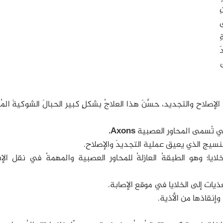
ِ
ِ
َ
ى
الإصلاح والتجديد، حسَّنَ هذا العلاجُ بشكلٍ كبير الحبالَ الشوكيةَ المُت
Axons.
ايا؛ وهو الطبقةُ العازلةُ للمحاور العصبية والمهمةُ في نقل الإ