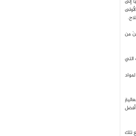
ا إلى
الأولى
اج.
 100,000 جزيءٍ حتى تتمكنَ من
 التي
مواد
اليةٍ
 أفضل
ع تلك