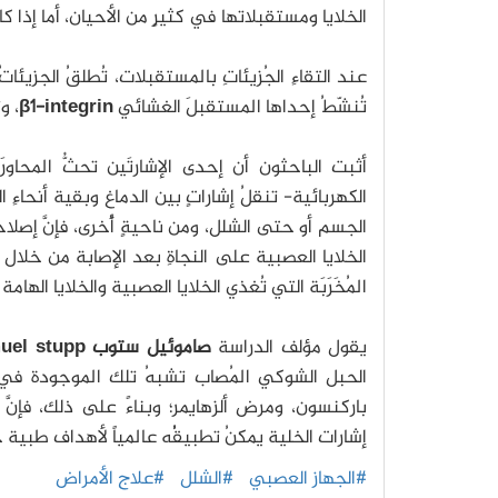
الخلايا ومستقبلاتها في كثيرٍ من الأحيان، أما إذا كا
عند التقاءِ الجُزيئاتِ بالمستقبلات، تُطلقُ الجزيئ
تُنشّطُ إحداها المستقبلَ الغشائي
β1-integrin
، و
أثبت الباحثون أن إحدى الإشارتَين تحثُّ المحاو
الكهربائية- تنقلُ إشاراتٍ بين الدماغ وبقية أنحاءِ
الجسم أو حتى الشلل، ومن ناحيةٍ أُخرى، فإنَّ إصلاحَه
الخلايا العصبية على النجاةِ بعد الإصابة من خلال إسهام
المُخَرَبَة التي تُغذي الخلايا العصبية والخلايا الهامة
يقول مؤلف الدراسة
صاموئيل ستوب samuel stupp
الحبل الشوكي المُصاب تشبهُ تلك الموجودة في الد
باركنسون، ومرض ألزهايمر؛ وبناءً على ذلك، فإنَّ
إشارات الخلية يمكنُ تطبيقُُه عالمياً لأهداف طبية
#الجهاز العصبي
#الشلل
#علاج الأمراض