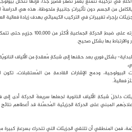
اخلةِ في تركيبه تتمتعُ بعُمرِ نصفٍ قصيرٍ جدًا، فإنها تتحللُ بيولوجيً
12 أسبوعًا ثم تختفي بالكامل من الجسم دون تأثيراتٍ جانبيةٍ ملحوظة. هذه هي الدراسةُ 
زيئات بإجراء تغييراتٍ في التركيب الكيميائي بهدف زيادة فعالية العل
يكمنُ السرُ وراءَ فعالية هذا العلاجِ الجديد في قدرته على ضبطِ الحركةِ الجماعيةِ لأكثر من
ر والارتباط بها بشكلٍ صحيح.
اية- بشكلٍ فوري بعد حقنها إلى شبكةٍ مُعقدةٍ من الألياف النانويَّة
ي.
 البيولوجية، ودمج الإشاراتِ القادمةِ من المُستقبلات، تكون ال
َ فعاليةً.
يئات داخلَ شبكةِ الألياف النانوية لجعلها سريعةَ الحركة أدى إلى فع
َ علاجَهم المبني على الحركة الجزيئية المُحسَّنة قد أعطاهم نتائج
ائمة، فمن المنطقي أن تلتقي الجزيئات التي تتحرك بسرعةٍ كبيرة م