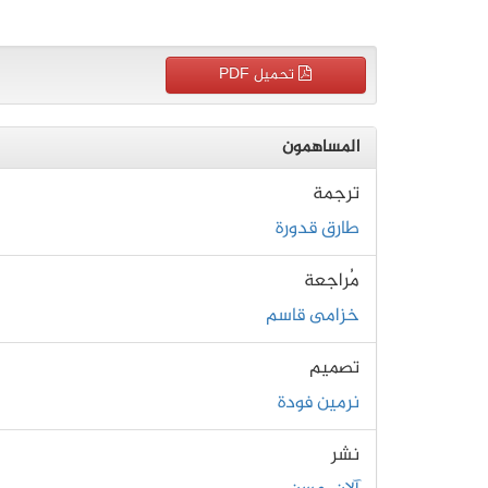
تحميل PDF
المساهمون
ترجمة
طارق قدورة
مُراجعة
خزامى قاسم
تصميم
نرمين فودة
نشر