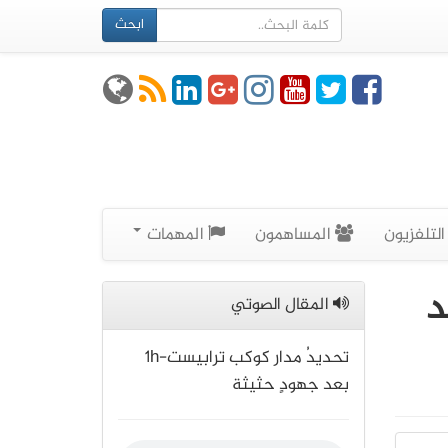
ابحث
لتلفزيون
المساهمون
المهمات
سيد
المقال الصوتي
تحديدُ مدار كوكب ترابيست-1h
بعد جهودٍ حثيثة