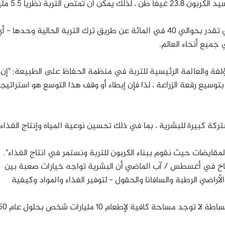
يبلغ إجمالي قدرة الأرض على احتباس غاز ثاني أكسيد الكربون 23.8 غيغا طن 
يمكن ببساطة تحقيق معظم هذه الإمكانيات والتي تقدر بحوالي 40 في المائة عن طريق ترك التربة الحالية وحدها - أ
 جميع أنحاء العالم.
لفة والعالمة الرئيسية للتربة في منظمة الحفاظ على الطبيعة: "إن
توسيع رقعة الزراعة ، لذا فإن إبطاء أو وقف هذا التوسع هو استراتيج
ركة كبيرة للبشرية ، بما في ذلك تحسين نوعية المياه وإنتاج الغذاء
ايضات حيث نقوم ببناء الكربون للتربة ونستمر في انتاج الغذاء".
لمناخ في أغسطس / آب الماضي أن البشرية تواجه خيارات صعبة بين
راضي الرطبة والسافانا والحقول - لتوفير الغذاء والمواد وكيفية
وحذرت الدراسة المكونة من 1000 صفحة ، بإنه 