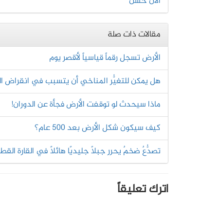
آلان حسن
مقالات ذات صلة
الأرض تسجل رقماً قياسياً لأقصر يوم
هل يمكن للتغيُّر المناخي أن يتسبب في انقراض ا
ماذا سيحدث لو توقفت الأرض فجأة عن الدوران!
كيف سيكون شكل الأرض بعد 500 عام؟
تصدُّعٌ ضخمٌ يحرر جبلًا جليديًا هائلًا في القارة الق
اترك تعليقاً